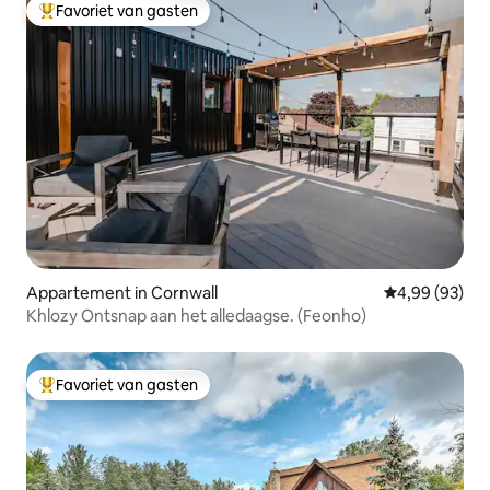
Favoriet van gasten
Topfavoriet van gasten
Appartement in Cornwall
Gemiddelde be
4,99 (93)
Khlozy Ontsnap aan het alledaagse. (Feonho)
Favoriet van gasten
Topfavoriet van gasten