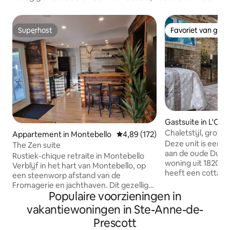
Superhost
Favoriet van gas
Superhost
Favoriet van gas
Gastsuite in L'Orig
Chaletstijl, grote 
Appartement in Montebello
Gemiddelde beoordeling van 4,8
4,89 (172)
Deze unit is een 
The Zen suite
aan de oude Duld
Rustiek-chique retraite in Montebello
woning uit 1820.
Verblijf in het hart van Montebello, op
heeft een cottage-
een steenworp afstand van de
met een prachtig
Fromagerie en jachthaven. Dit gezellige,
kathedraalplafond
Populaire voorzieningen in
zen-geïnspireerde toevluchtsoord is
kitchenette, een 
perfect voor koppels of vrienden die op
vakantiewoningen in Ste-Anne-de-
jacuzzi binnen. He
zoek zijn naar comfort en avontuur 🛌
Prescott
voor een romantisc
Queensize bed voor twee gasten 🛁