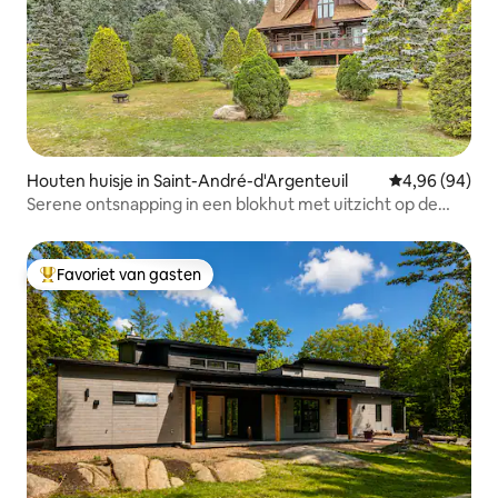
Houten huisje in Saint-André-d'Argenteuil
Gemiddelde be
4,96 (94)
Serene ontsnapping in een blokhut met uitzicht op de
baai
Favoriet van gasten
Topfavoriet van gasten