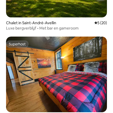
Chalet in Saint-André-Avellin
Gemiddelde
5 (20)
Luxe bergverblijf • Met bar en gameroom
Superhost
Superhost