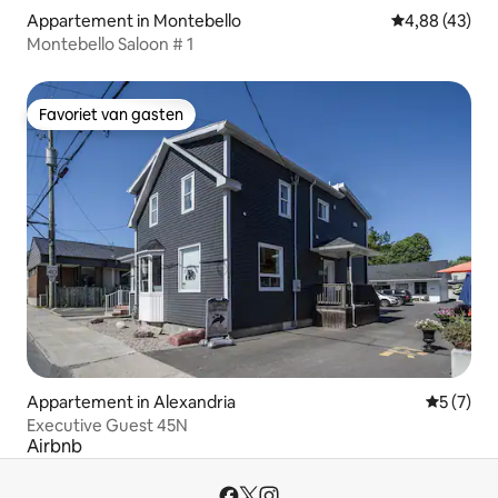
Appartement in Montebello
Gemiddelde be
4,88 (43)
Montebello Saloon # 1
Favoriet van gasten
Favoriet van gasten
Appartement in Alexandria
Gemiddeld
5 (7)
Executive Guest 45N
Airbnb