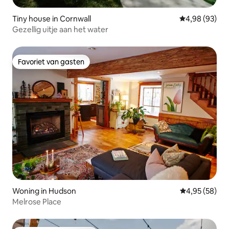
Tiny house in Cornwall
Gemiddelde be
4,98 (93)
Gezellig uitje aan het water
Favoriet van gasten
Favoriet van gasten
Woning in Hudson
Gemiddelde be
4,95 (58)
Melrose Place