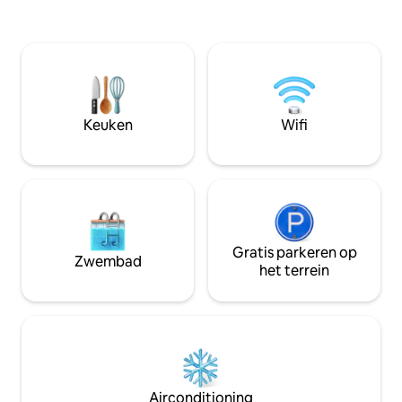
voor zaken onder
Stijlvolle, unieke badkamer 🎥 75 inch tv,
vakantie wilt voele
Netflix, comfortabele bank en wifi 🚗 5
rijstrook van dit p
minuten naar Parc Omega Activiteiten
voel je je vredig. 
IN DE buurt: Verken Château Montebello
en hebt geen inte
en zijn voorzieningen Lokale winkels,
eigenaar.
cafés en restaurants Wandelen ,fietsen
,golfen ,Parc Omega Papineau-Labelle
Keuken
Wifi
Reserve en meer
Gratis parkeren op
Zwembad
het terrein
Airconditioning