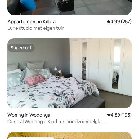
Appartement in Killara
Gemiddelde beo
4,99 (257)
Luxe studio met eigen tuin
Superhost
Superhost
Woning in Wodonga
Gemiddelde beo
4,89 (195)
Central Wodonga. Kind- en hondvriendelijk.
Supercomfortabel