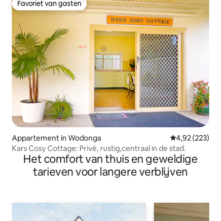
Favoriet van gasten
Favoriet van gasten
Appartement in Wodonga
Gemiddelde beo
4,92 (223)
Kars Cosy Cottage: Privé, rustig,centraal in de stad.
Het comfort van thuis en geweldige
tarieven voor langere verblijven