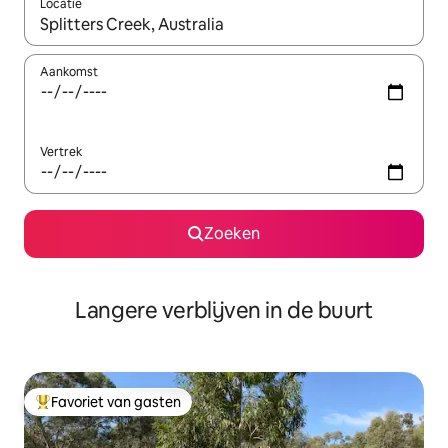
Locatie
Wanneer er resultaten beschikbaar zijn, maak je een keuze met 
Aankomst
Vertrek
Zoeken
Langere verblijven in de buurt
Favoriet van gasten
Topfavoriet van gasten