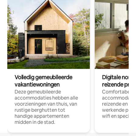
Volledig gemeubileerde
Digitale nom
vakantiewoningen
reizende prof
Deze gemeubileerde
Comfortabele
accommodaties hebben alle
accommodatie
voorzieningen van thuis, van
reizende en op
rustige berghutten tot
werkende profe
handige appartementen
wifi en special
midden in de stad.