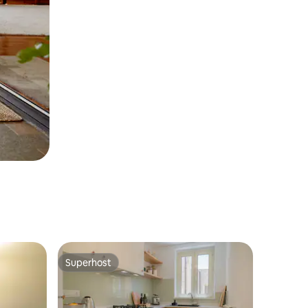
Superhost
Superhost