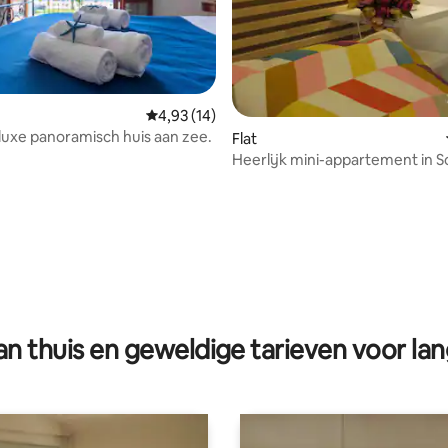
Gemiddelde beoordeling van 4,93 op 5, 14 r
4,93 (14)
luxe panoramisch huis aan zee.
Flat
Heerlijk mini-appartement in 
g van 4,94 op 5, 62 recensies
n thuis en geweldige tarieven voor lan