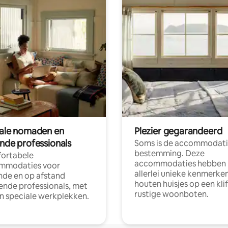
tale nomaden en
Plezier gegarandeerd
ende professionals
Soms is de accommodati
bestemming. Deze
ortabele
accommodaties hebben
mmodaties voor
allerlei unieke kenmerken
nde en op afstand
houten huisjes op een klif
nde professionals, met
rustige woonboten.
en speciale werkplekken.