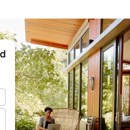
nd
een keuze met je de pijltjestoetsen omhoog en omlaag, óf door te tikk