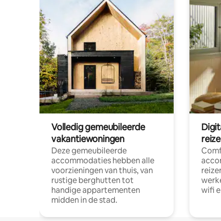
Volledig gemeubileerde
Digi
vakantiewoningen
reiz
Deze gemeubileerde
Comf
accommodaties hebben alle
acco
voorzieningen van thuis, van
reize
rustige berghutten tot
werke
handige appartementen
wifi 
midden in de stad.