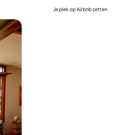
Je plek op Airbnb zetten
en of swipen.