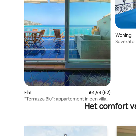
Woning
Soverato 
Flat
Gemiddelde beoordelin
4,94 (62)
"Terrazza Blu": appartement in een villa
Het comfort va
in Caminia