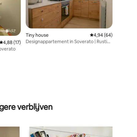
Tiny house
Gemiddelde beoordelin
4,94 (64)
ecensies
Designappartement in Soverato | Rustig |
Gemiddelde beoordeling van 4,88 op 5, 17 recensies
4,88 (17)
Terras | Op 6 min van de zee
Soverato
gere verblijven