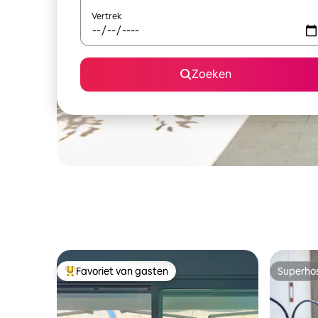
Vertrek
Zoeken
Favoriet van gasten
Superho
Topfavoriet van gasten
Superho