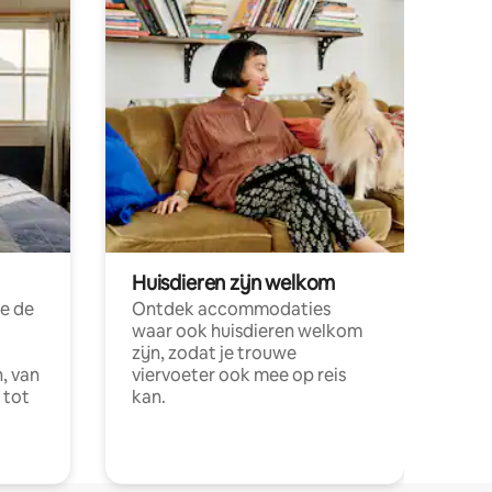
Huisdieren zijn welkom
e de
Ontdek accommodaties
waar ook huisdieren welkom
zijn, zodat je trouwe
, van
viervoeter ook mee op reis
 tot
kan.