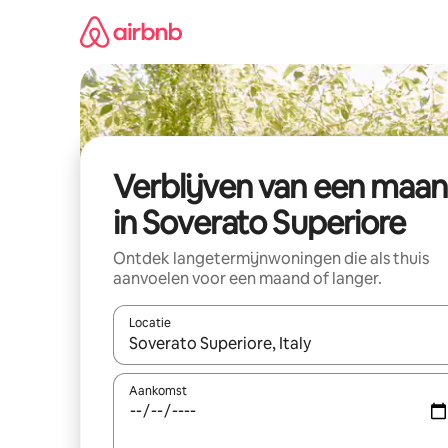
Ga
direct
naar
inhoud
Verblijven van een maa
in Soverato Superiore
Ontdek langetermijnwoningen die als thuis
aanvoelen voor een maand of langer.
Locatie
Wanneer er resultaten beschikbaar zijn, maak je 
Aankomst