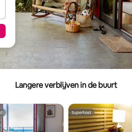
Langere verblijven in de buurt
st
Superhost
st
Superhost