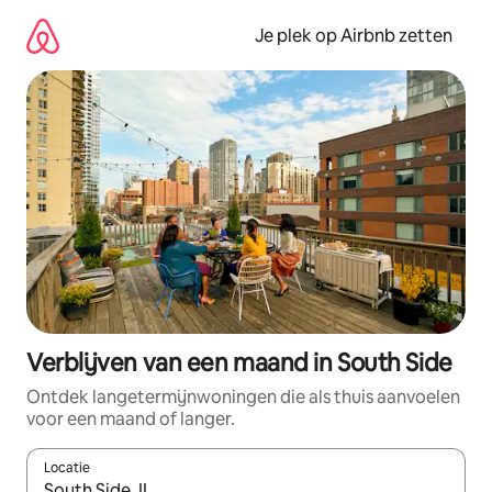
Ga
direct
Je plek op Airbnb zetten
naar
inhoud
Verblijven van een maand in South Side
Ontdek langetermijnwoningen die als thuis aanvoelen
voor een maand of langer.
Locatie
Wanneer er resultaten beschikbaar zijn, maak je een keuze met 