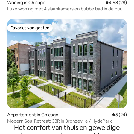
Woning in Chicago
Gemiddelde be
4,93 (28)
Luxe woning met 4 slaapkamers en bubbelbad in de buurt
van UChicago en Obama Center
Favoriet van gasten
Favoriet van gasten
Appartement in Chicago
Gemiddelde
5 (24)
Modern Soul Retreat: 3BR in Bronzeville / HydePark
Het comfort van thuis en geweldige