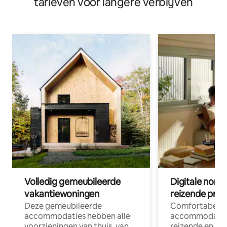
tarieven voor langere verblijven
Volledig gemeubileerde
Digitale nom
vakantiewoningen
reizende prof
Deze gemeubileerde
Comfortabele
accommodaties hebben alle
accommodatie
voorzieningen van thuis, van
reizende en op