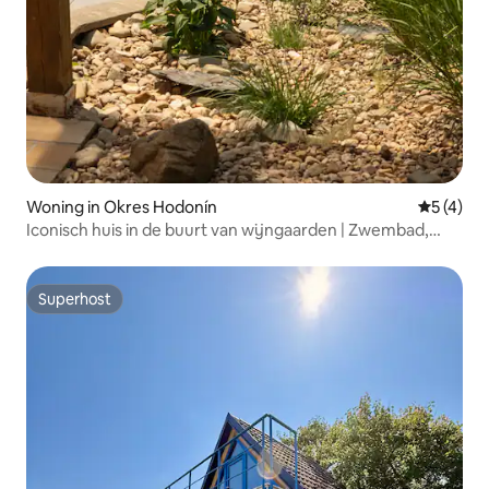
Woning in Okres Hodonín
Gemiddeld
5 (4)
Iconisch huis in de buurt van wijngaarden | Zwembad,
wintertuin
Superhost
Superhost