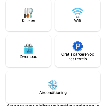
De accommodatie is ook geschikt voor
twee personen om te sla
het hele gezin, inclusief honden.
777 m2 groot, he
Kozlanská-strand (400 m), Koněšínská-
en is volledig omheind. Dit a
strand (800 m), aanlegsteiger voor
voor degenen die d
stoomboten. In de buurt zijn er ook
begrijpen wat dat inh
Keuken
Wifi
toeristische plaatsen Maxův kříž, de
gasten, zoek bij on
ruïnes van de Kozlov- en Holoubek-
luxe van uw appa
kastelen en fietspaden.
Gratis parkeren op
Zwembad
het terrein
Airconditioning