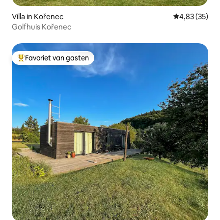
Villa in Kořenec
Gemiddelde be
4,83 (35)
Golfhuis Kořenec
Favoriet van gasten
Topfavoriet van gasten