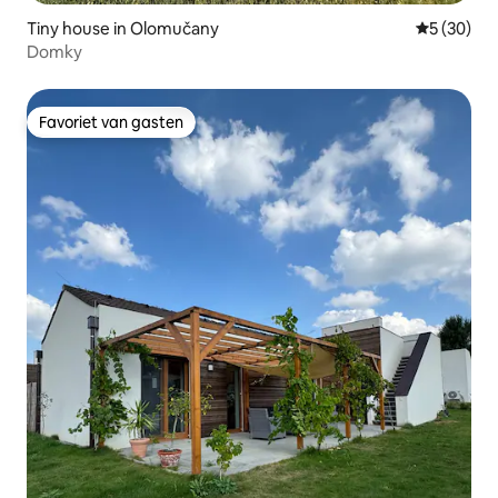
Tiny house in Olomučany
Gemiddelde
5 (30)
Domky
Favoriet van gasten
Favoriet van gasten