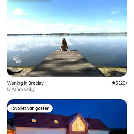
Woning in Breclav
Gemiddelde
5 (20)
U Paňmamky
Favoriet van gasten
Favoriet van gasten