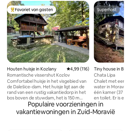
Favoriet van gasten
Superhost
Topfavoriet van gasten
Superhost
Houten huisje in Kozlany
Gemiddelde beoordeling van 4,9
4,99 (116)
Tiny house in Blan
Romantische vissershut Kozlov
Chata Lípa
Comfortabel huisje in het visgebied van
Chalet met een pra
de Dalešice-dam. Het huisje ligt aan de
water in Moravský 
rand van een rustig vakantiedorp in het
één kamer (37 m2
bos boven de stuwdam, het is 150 m
en toilet. Er is een
Populaire voorzieningen in
naar het water via een pad vanaf de
keuken beschikbaa
helling, of met een terreinwagen of te
voorzien door een
vakantiewoningen in Zuid-Moravië
voet 400 m langs een bospad. Er is een
infraroodpaneel. E
hot-tube, grill, open haard met
tweepersoonsbed
rookoven en een boot voor 5 personen.
eenpersoonsbed e