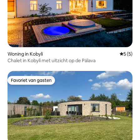
Woning in Kobylí
Gemiddeld
5 (5)
Chalet in Kobylí met uitzicht op de Pálava
Favoriet van gasten
Favoriet van gasten