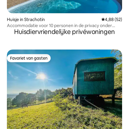
Huisje in Strachotín
Gemiddelde be
4,88 (52)
Accommodatie voor 10 personen in de privacy onder
Huisdiervriendelijke privéwoningen
Pálava.
Favoriet van gasten
Favoriet van gasten