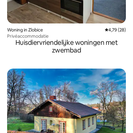
Woning in Zlobice
Gemiddelde be
4,79 (28)
Privéaccommodatie
Huisdiervriendelijke woningen met
zwembad