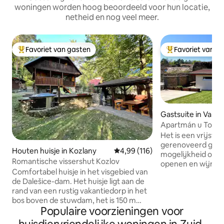
woningen worden hoog beoordeeld voor hun locatie,
netheid en nog veel meer.
Favoriet van gasten
Favoriet van g
Topfavoriet van gasten
Topfavoriet van 
Gastsuite in Valtic
Apartmán u Toma
Het is een vrijsta
gerenoveerd gebo
Houten huisje in Kozlany
Gemiddelde beoordeling van 4,9
4,99 (116)
mogelijkheid om d
Romantische vissershut Kozlov
openen en wijn te
Comfortabel huisje in het visgebied van
voor 4 personen.
de Dalešice-dam. Het huisje ligt aan de
100m van het plein
rand van een rustig vakantiedorp in het
met kinderen, kopp
bos boven de stuwdam, het is 150 m
Eventueel is er d
Populaire voorzieningen voor
naar het water via een pad vanaf de
tent in de tuin op
helling, of met een terreinwagen of te
beschikbaar (koel