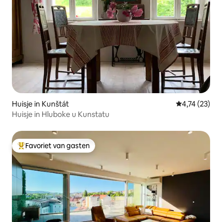
Huisje in Kunštát
Gemiddelde be
4,74 (23)
Huisje in Hluboke u Kunstatu
Favoriet van gasten
Topfavoriet van gasten