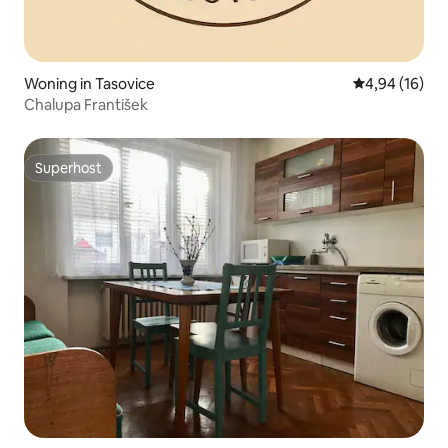
Woning in Tasovice
Gemiddelde be
4,94 (16)
Chalupa František
Superhost
Superhost