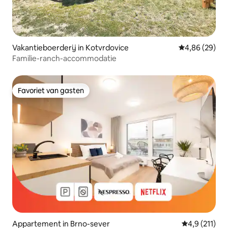
Vakantieboerderij in Kotvrdovice
Gemiddelde be
4,86 (29)
Familie-ranch-accommodatie
Favoriet van gasten
Favoriet van gasten
Appartement in Brno-sever
Gemiddelde b
4,9 (211)