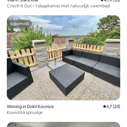
Czech It Out • 1 slaapkamer met natuurlijk zwembad
Superhost
Superhost
Woning in Dolní Kounice
Gemiddelde 
4,7 (23)
Kounická sprookje