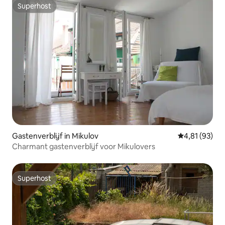
Superhost
Superhost
Gastenverblijf in Mikulov
Gemiddelde be
4,81 (93)
Charmant gastenverblijf voor Mikulovers
Superhost
Superhost