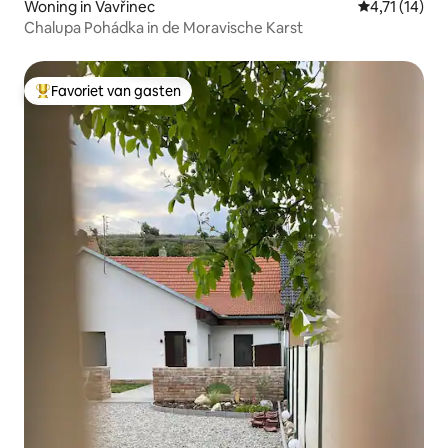
Woning in Vavřinec
Gemiddelde b
4,71 (14)
Chalupa Pohádka in de Moravische Karst
Favoriet van gasten
Topfavoriet van gasten