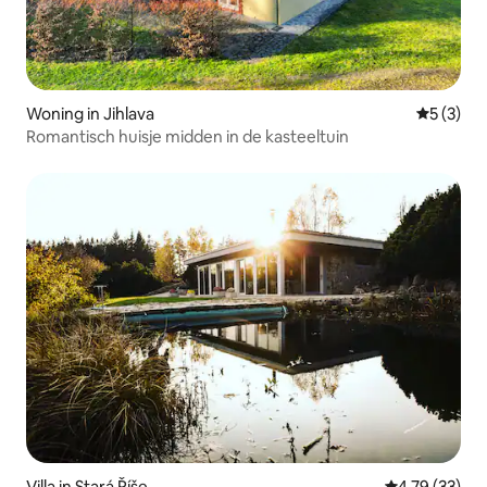
Woning in Jihlava
Gemiddeld
5 (3)
Romantisch huisje midden in de kasteeltuin
Villa in Stará Říše
Gemiddelde be
4,79 (33)