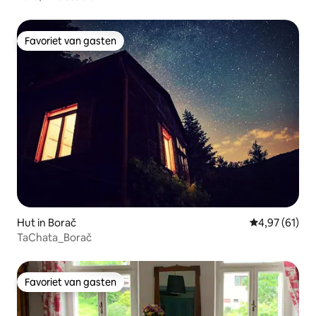
Favoriet van gasten
Favoriet van gasten
Hut in Borač
Gemiddelde be
4,97 (61)
TaChata_Borač
Favoriet van gasten
Favoriet van gasten