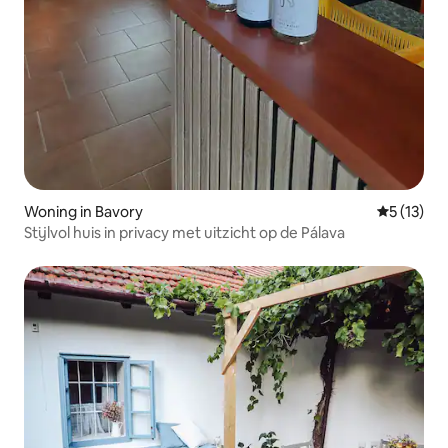
Woning in Bavory
Gemiddeld
5 (13)
Stijlvol huis in privacy met uitzicht op de Pálava