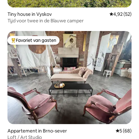
Tiny house in Vyskov
Gemiddelde be
4,92 (52)
Tijd voor twee in de Blauwe camper
Favoriet van gasten
Topfavoriet van gasten
Appartement in Brno-sever
Gemiddelde
5 (68)
Loft / Art Studio