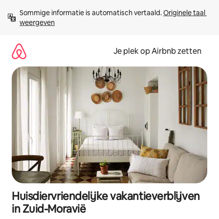
Ga
Sommige informatie is automatisch vertaald. 
Originele taal 
direct
weergeven
naar
inhoud
Je plek op Airbnb zetten
Huisdiervriendelijke vakantieverblijven
in Zuid-Moravië