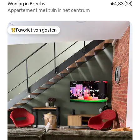
Woning in Breclav
Gemiddelde be
4,83 (23)
Appartement met tuin in het centrum
Favoriet van gasten
Topfavoriet van gasten