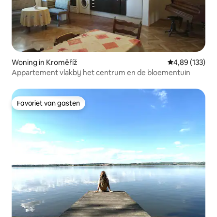
Woning in Kroměříž
Gemiddelde beo
4,89 (133)
Appartement vlakbij het centrum en de bloementuin
Favoriet van gasten
Favoriet van gasten