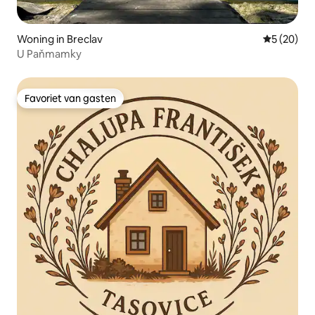
Woning in Breclav
Gemiddelde
5 (20)
U Paňmamky
Favoriet van gasten
Favoriet van gasten