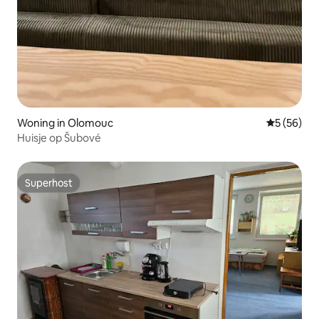
Woning in Olomouc
Gemiddelde
5 (56)
Huisje op Šubové
Superhost
Superhost