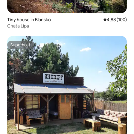
Tiny house in Blansko
Gemiddelde beo
4,83 (100)
Chata Lípa
Superhost
Superhost