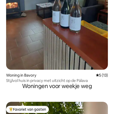
Woning in Bavory
Gemiddeld
5 (13)
Stijlvol huis in privacy met uitzicht op de Pálava
Woningen voor weekje weg
Favoriet van gasten
Topfavoriet van gasten