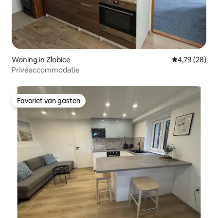
Woning in Zlobice
Gemiddelde be
4,79 (28)
Privéaccommodatie
Favoriet van gasten
Favoriet van gasten