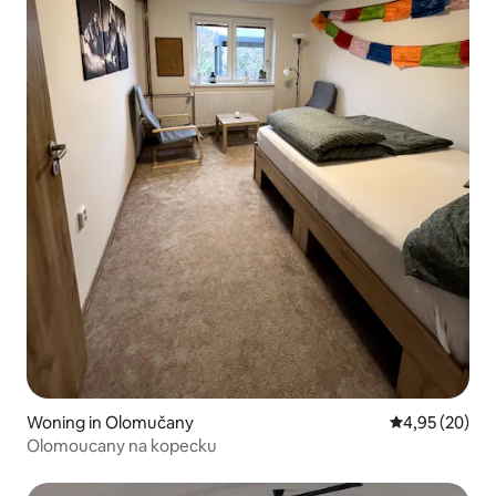
Woning in Olomučany
Gemiddelde be
4,95 (20)
Olomoucany na kopecku