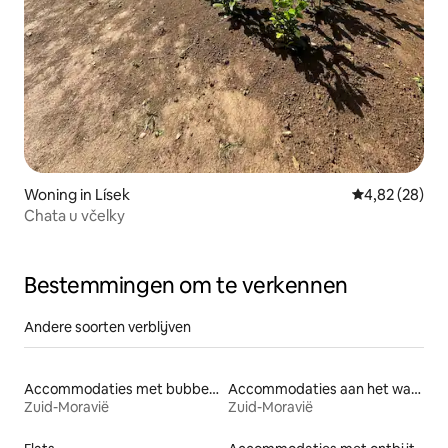
Woning in Lísek
Gemiddelde be
4,82 (28)
Chata u včelky
Bestemmingen om te verkennen
Andere soorten verblijven
Accommodaties met bubbelbad
Accommodaties aan het water
Zuid-Moravië
Zuid-Moravië