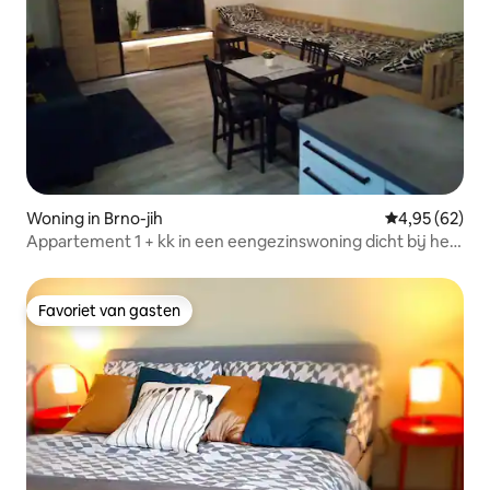
Woning in Brno-jih
Gemiddelde be
4,95 (62)
Appartement 1 + kk in een eengezinswoning dicht bij het
centrum.
Favoriet van gasten
Favoriet van gasten