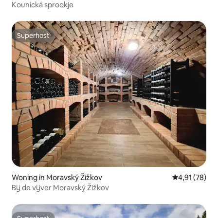
Kounická sprookje
Superhost
Superhost
Woning in Moravský Žižkov
Gemiddelde be
4,91 (78)
Bij de vijver Moravský Žižkov