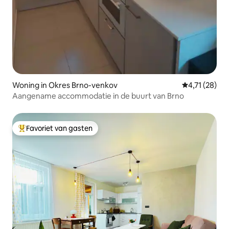
Woning in Okres Brno-venkov
Gemiddelde b
4,71 (28)
Aangename accommodatie in de buurt van Brno
Favoriet van gasten
Topfavoriet van gasten