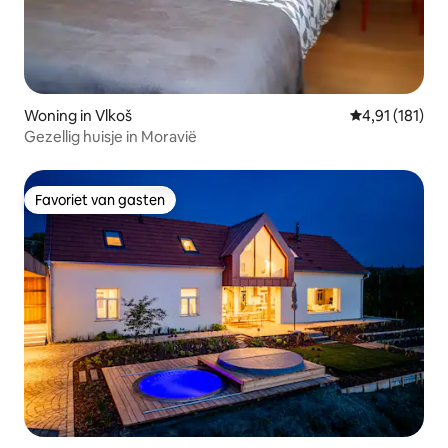
Woning in Vlkoš
Gemiddelde be
4,91 (181)
Gezellig huisje in Moravië
Favoriet van gasten
Favoriet van gasten