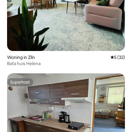
Woning in Zlín
Gemiddelde
5 (32)
Baťa huis Helena
Superhost
Superhost