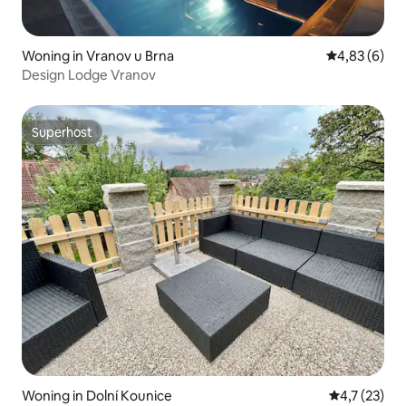
Woning in Vranov u Brna
Gemiddelde b
4,83 (6)
Design Lodge Vranov
Superhost
Superhost
Woning in Dolní Kounice
Gemiddelde 
4,7 (23)