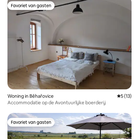
Favoriet van gasten
Favoriet van gasten
Woning in Běhařovice
Gemiddeld
5 (13)
Accommodatie op de Avontuurlijke boerderij
Favoriet van gasten
Favoriet van gasten