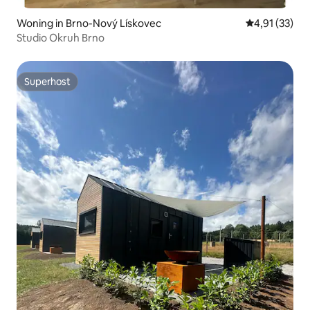
Woning in Brno-Nový Lískovec
Gemiddelde be
4,91 (33)
Studio Okruh Brno
Superhost
Superhost