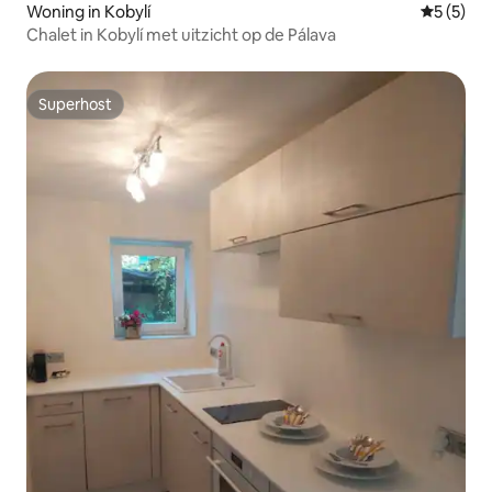
Woning in Kobylí
Gemiddeld
5 (5)
Chalet in Kobylí met uitzicht op de Pálava
Superhost
Superhost