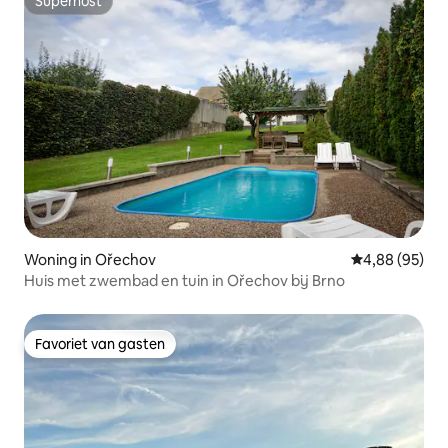
Superhost
Superhost
Woning in Ořechov
Gemiddelde be
4,88 (95)
Huis met zwembad en tuin in Ořechov bij Brno
Favoriet van gasten
Favoriet van gasten