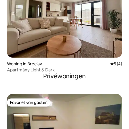
Woning in Breclav
Gemiddeld
5 (4)
Apartmány Light & Dark
Privéwoningen
Favoriet van gasten
Favoriet van gasten