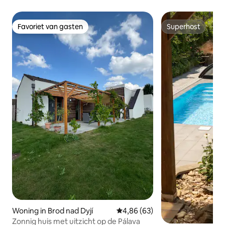
Favoriet van gasten
Superhost
Favoriet van gasten
Superhost
Woning in Brod nad Dyjí
Gemiddelde beoordeling van 4,
4,86 (63)
Zonnig huis met uitzicht op de Pálava