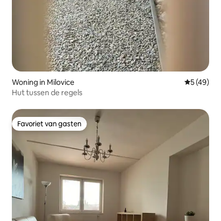
Woning in Milovice
Gemiddelde
5 (49)
Hut tussen de regels
Favoriet van gasten
Favoriet van gasten