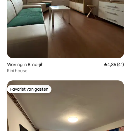
Woning in Brno-jih
Gemiddelde b
4,85 (41)
Rini house
Favoriet van gasten
Favoriet van gasten