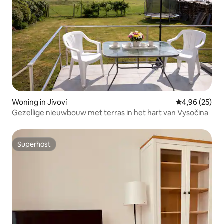
Woning in Jívoví
Gemiddelde be
4,96 (25)
Gezellige nieuwbouw met terras in het hart van Vysočina
Superhost
Superhost