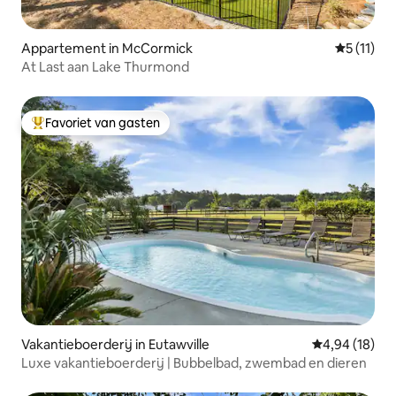
Appartement in McCormick
Gemiddeld
5 (11)
At Last aan Lake Thurmond
Favoriet van gasten
Topfavoriet van gasten
Vakantieboerderij in Eutawville
Gemiddelde be
4,94 (18)
Luxe vakantieboerderij | Bubbelbad, zwembad en dieren