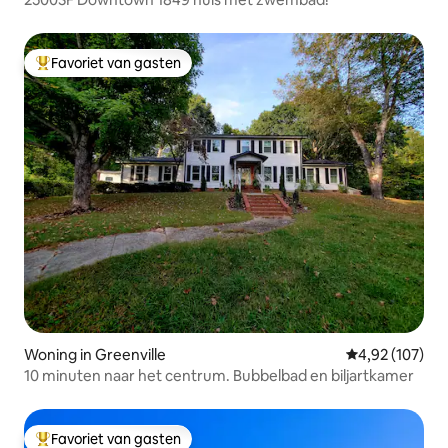
Favoriet van gasten
Topfavoriet van gasten
Woning in Greenville
Gemiddelde beo
4,92 (107)
10 minuten naar het centrum. Bubbelbad en biljartkamer
Favoriet van gasten
Topfavoriet van gasten