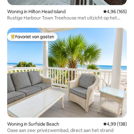
Woning in Hilton Head Island
Gemiddelde beo
4,96 (165)
Rustige Harbour Town Treehouse met uitzicht op het
moeras
Favoriet van gasten
Topfavoriet van gasten
Woning in Surfside Beach
Gemiddelde beo
4,99 (138)
Oase aan zee: privézwembad, direct aan het strand