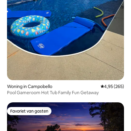
Woning in Campobello
Gemiddelde beo
4,95 (265)
Pool Gameroom Hot Tub Family Fun Getaway
Favoriet van gasten
Favoriet van gasten