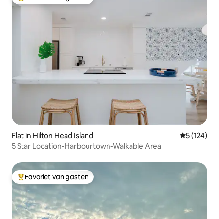
Topfavoriet van gasten
Flat in Hilton Head Island
Gemiddelde 
5 (124)
5 Star Location-Harbourtown-Walkable Area
Favoriet van gasten
Topfavoriet van gasten