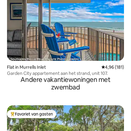
Flat in Murrells Inlet
Gemiddelde beo
4,96 (181)
Garden City appartement aan het strand, unit 107.
Andere vakantiewoningen met
zwembad
Favoriet van gasten
Topfavoriet van gasten