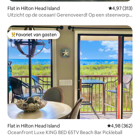
Flat in Hilton Head Island
Gemiddelde beo
4,97 (313)
Uitzicht op de oceaan! Gerenoveerd! Op een steenworp
afstand van het strand/zwembad/bar
Favoriet van gasten
Topfavoriet van gasten
Flat in Hilton Head Island
Gemiddelde beo
4,98 (362)
Oceanfront Luxe KING BED 65TV Beach Bar Pickleball