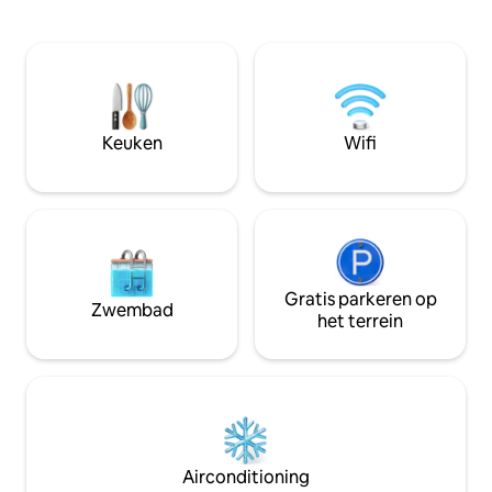
0,3 mijl van het st
kijkt uit op de 15e fairway op de Crooked
* 6 slaapkamers *
Oaks-golfbaan en ligt op een steenworp
* Op loopafstand v
afstand van een privézwembad dat
Verwarmd privézw
alleen beschikbaar is voor bewoners en
zwembad Verwarmin
gasten van Live Oak Villas. Toegang tot
beschikbaar: grati
het strand en het zwembad, de
volwassenen. * Gra
Seabrook Island Beach Club en
Keuken
Wifi
auto 's/minibusjes
eetgelegenheden met een spectaculair
Vans = 4 parkeerp
uitzicht op de oceaan liggen op slechts
= garage 4 =oprit.
anderhalve kilometer afstand.
Gratis parkeren op
Zwembad
het terrein
Airconditioning