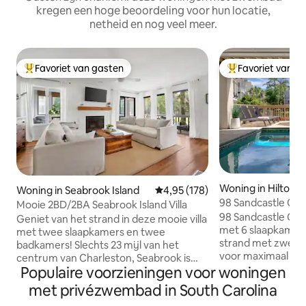
kregen een hoge beoordeling voor hun locatie,
netheid en nog veel meer.
Favoriet van gasten
Favoriet van g
Topfavoriet van gasten
Topfavoriet van 
Woning in Hilton H
Woning in Seabrook Island
Gemiddelde beoordeling van 4,9
4,95 (178)
98 Sandcastle Ct
Mooie 2BD/2BA Seabrook Island Villa
98 Sandcastle Ct
Geniet van het strand in deze mooie villa
met 6 slaapkamers
met twee slaapkamers en twee
strand met zwemba
badkamers! Slechts 23 mijl van het
voor maximaal 22 gasten ) 
centrum van Charleston, Seabrook is
& 2 in Queen slaapbank. Meer
Populaire voorzieningen voor woningen
een omheinde resortgemeenschap van
vierkante voet, 6 
2200 hectare met meerdere luxe
met privézwembad in South Carolina
verwarmd zwembad
voorzieningen. Deze villa aan het einde