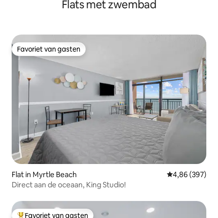
Flats met zwembad
Favoriet van gasten
Favoriet van gasten
Flat in Myrtle Beach
Gemiddelde beo
4,86 (397)
Direct aan de oceaan, King Studio!
Favoriet van gasten