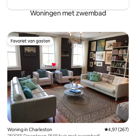
Woningen met zwembad
Favoriet van gasten
Favoriet van gasten
Woning in Charleston
Gemiddelde beo
4,97 (267)
2500SF Downtown 1849 huis met zwembad!