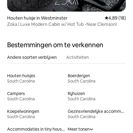
Houten huisje in Westminster
Gemiddelde be
4,89 (18)
Zoka | Luxe Modern Cabin w/ Hot Tub -Near Clemson!
Bestemmingen om te verkennen
Andere soorten verblijven
Activiteiten
Houten huisjes
Boerderijen
South Carolina
South Carolina
Campers
Rijhuizen
South Carolina
South Carolina
Koepelwoningen
Gezinsvriendelijke accommodaties
South Carolina
South Carolina
Accommodaties in tiny houses
Meer tonen