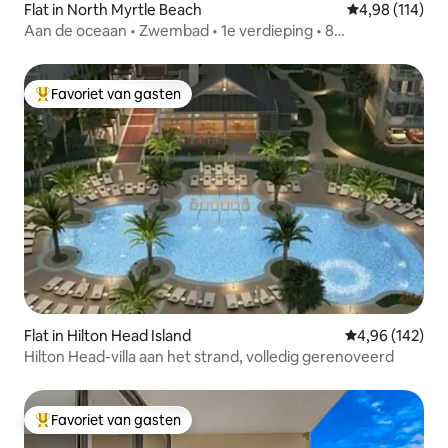
Flat in North Myrtle Beach
Gemiddelde beo
4,98 (114)
Aan de oceaan • Zwembad • 1e verdieping • 8
slaapplaatsen • Uitzicht
Favoriet van gasten
Topfavoriet van gasten
Flat in Hilton Head Island
Gemiddelde beo
4,96 (142)
Hilton Head-villa aan het strand, volledig gerenoveerd
Favoriet van gasten
Topfavoriet van gasten