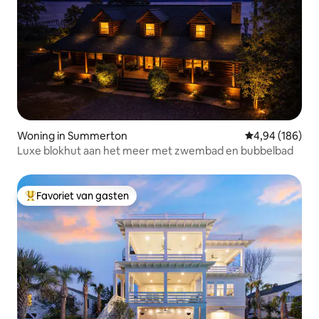
Woning in Summerton
Gemiddelde beo
4,94 (186)
Luxe blokhut aan het meer met zwembad en bubbelbad
Favoriet van gasten
Topfavoriet van gasten