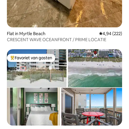
Flat in Myrtle Beach
Gemiddelde beo
4,94 (222)
CRESCENT WAVE OCEANFRONT / PRIME LOCATIE
Favoriet van gasten
Topfavoriet van gasten