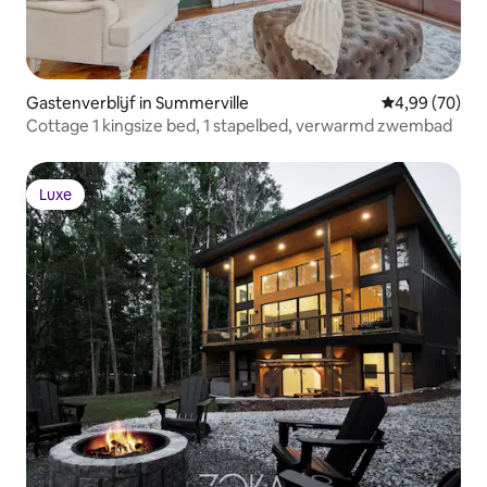
Gastenverblijf in Summerville
Gemiddelde be
4,99 (70)
Cottage 1 kingsize bed, 1 stapelbed, verwarmd zwembad
Luxe
Luxe