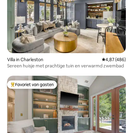
Villa in Charleston
Gemiddelde beo
4,87 (486)
Sereen huisje met prachtige tuin en verwarmd zwembad
Favoriet van gasten
Topfavoriet van gasten