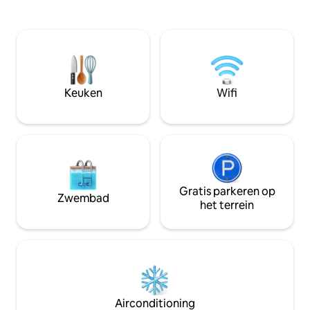
Vernieuwd - Ocean
Directe privétoegang over onze
Concept - Kingsize
gemakkelijk te navigeren loopbrug naar
keuken -Tiki Bar 
het strand maakt het een fluitje van een
Restaurant - 24 uur winkel -
cent om al je zandspeelgoed te
Zwembaden, whirlpo
vervoeren of om terug te rennen om de
gratis parkeren - 
koeler in te slaan, een prachtig uitzicht
green -Corn hole - Aan het strand!! 
op de oceaan verwelkomt je vanuit de
Keuken
Wifi
raden een reisver
primaire suite . Luister naar het vredige
vakantie te besc
geluid van de golven' s nachts.
Gratis parkeren op
Zwembad
het terrein
Airconditioning