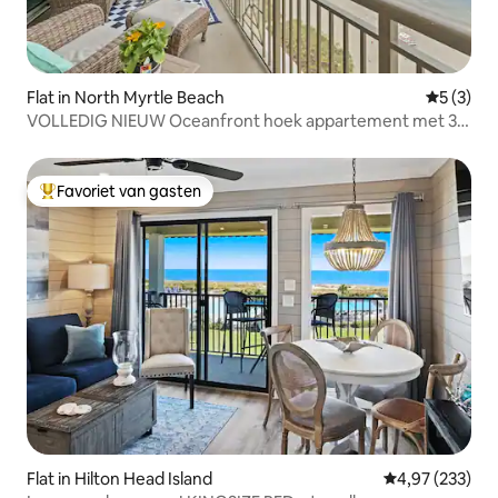
Flat in North Myrtle Beach
Gemiddeld
5 (3)
VOLLEDIG NIEUW Oceanfront hoek appartement met 3
slaapkamers en 3 badkamers
Favoriet van gasten
Topfavoriet van gasten
Flat in Hilton Head Island
Gemiddelde beo
4,97 (233)