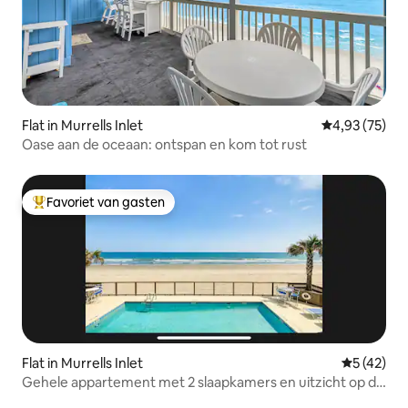
Flat in Murrells Inlet
Gemiddelde be
4,93 (75)
Oase aan de oceaan: ontspan en kom tot rust
Favoriet van gasten
Topfavoriet van gasten
Flat in Murrells Inlet
Gemiddelde
5 (42)
Gehele appartement met 2 slaapkamers en uitzicht op de
oceaan in Murrells Inlet, SC