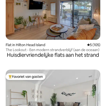
Flat in Hilton Head Island
Gemiddelde 
5 (105)
The Lookout - Een modern strandverblijf (aan de oceaan)
Huisdiervriendelijke flats aan het strand
Favoriet van gasten
Topfavoriet van gasten