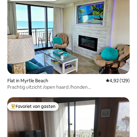
Flat in Myrtle Beach
Gemiddelde beo
4,92 (129)
Prachtig uitzicht /open haard /honden
toegestaan/Sunburst Lookout
Favoriet van gasten
Topfavoriet van gasten