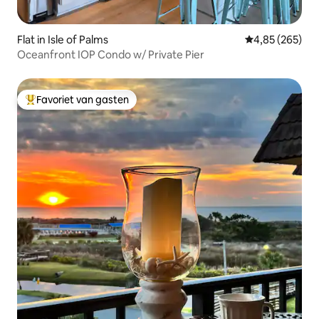
Flat in Isle of Palms
Gemiddelde beo
4,85 (265)
Oceanfront IOP Condo w/ Private Pier
Favoriet van gasten
Topfavoriet van gasten