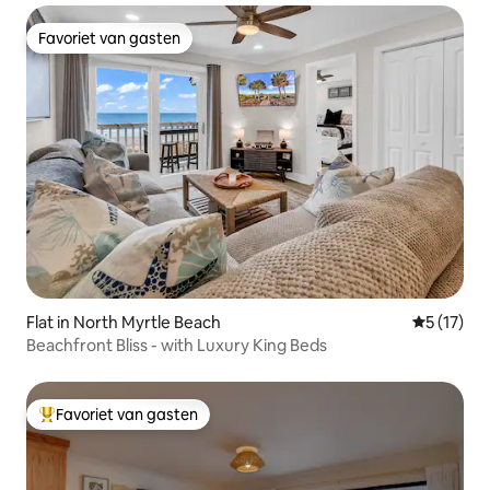
Favoriet van gasten
Favoriet van gasten
Flat in North Myrtle Beach
Gemiddeld
5 (17)
Beachfront Bliss - with Luxury King Beds
Favoriet van gasten
Topfavoriet van gasten