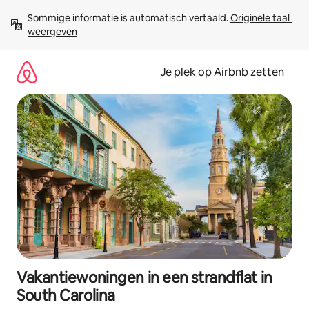
Ga
Sommige informatie is automatisch vertaald. 
Originele taal 
direct
weergeven
naar
inhoud
Je plek op Airbnb zetten
Vakantiewoningen in een strandflat in
South Carolina