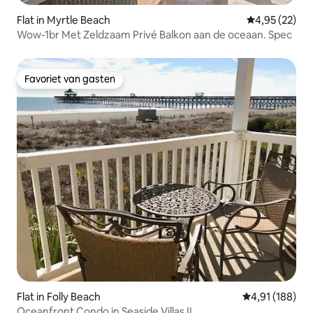
Flat in Myrtle Beach
Gemiddelde be
4,95 (22)
Wow-1br Met Zeldzaam Privé Balkon aan de oceaan. Spec
Favoriet van gasten
Favoriet van gasten
Flat in Folly Beach
Gemiddelde beo
4,91 (188)
Oceanfront Condo in Seaside Villas II