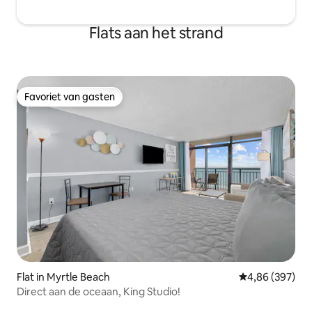
Flats aan het strand
Favoriet van gasten
Favoriet van gasten
Flat in Myrtle Beach
Gemiddelde beo
4,86 (397)
Direct aan de oceaan, King Studio!