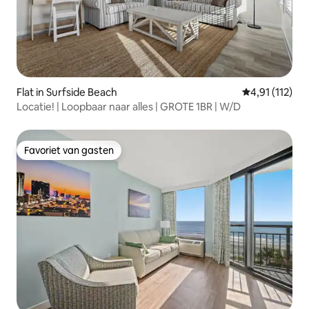
Flat in Surfside Beach
Gemiddelde be
4,91 (112)
Locatie! | Loopbaar naar alles | GROTE 1BR | W/D
Favoriet van gasten
Favoriet van gasten