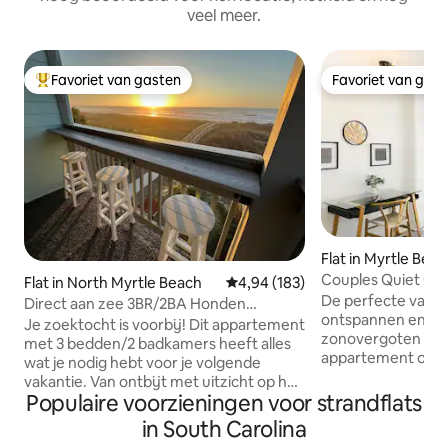
veel meer.
Favoriet van gasten
Favoriet van gas
Topfavoriet van gasten
Favoriet van gas
Flat in Myrtle Bea
Couples Quiet Oc
Flat in North Myrtle Beach
Gemiddelde beoordeling van 4,9
4,94 (183)
SeaWatch 903 NT
De perfecte vaka
Direct aan zee 3BR/2BA Honden
ontspannen en te 
toegestaan **AAN ZEE**
Je zoektocht is voorbij! Dit appartement
zonovergoten zand 
met 3 bedden/2 badkamers heeft alles
appartement op de
wat je nodig hebt voor je volgende
ingericht voor het
vakantie. Van ontbijt met uitzicht op het
Wij bieden zelfs 
Populaire voorzieningen voor strandflats
strand tot margarita 's nachts terwijl je
te ontspannen op het s
naar de golven kijkt, dit appartement zal
in South Carolina
Resort North Tower
ervoor zorgen dat je langer wilt blijven.