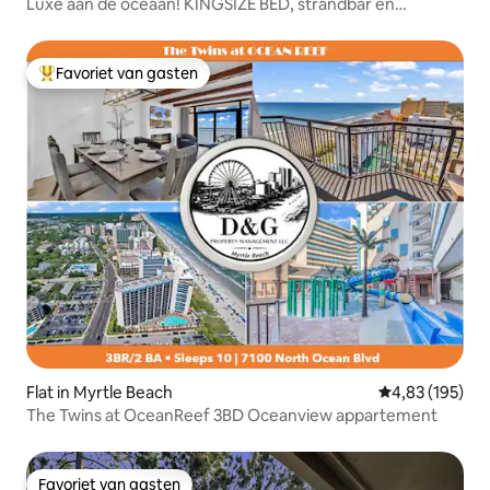
Luxe aan de oceaan! KINGSIZE BED, strandbar en
pickleball
Favoriet van gasten
Topfavoriet van gasten
Flat in Myrtle Beach
Gemiddelde beo
4,83 (195)
The Twins at OceanReef 3BD Oceanview appartement
Favoriet van gasten