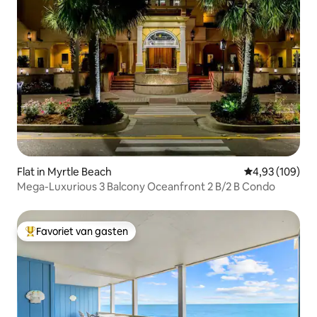
Flat in Myrtle Beach
Gemiddelde beo
4,93 (109)
Mega-Luxurious 3 Balcony Oceanfront 2 B/2 B Condo
Favoriet van gasten
Topfavoriet van gasten