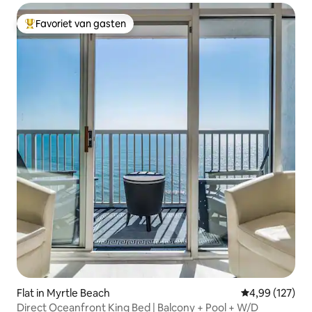
Favoriet van gasten
Topfavoriet van gasten
Flat in Myrtle Beach
Gemiddelde beo
4,99 (127)
Direct Oceanfront King Bed | Balcony + Pool + W/D