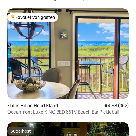
Favoriet van gasten
Topfavoriet van gasten
Flat in Hilton Head Island
Gemiddelde beo
4,98 (362)
Oceanfront Luxe KING BED 65TV Beach Bar Pickleball
Superhost
Superhost