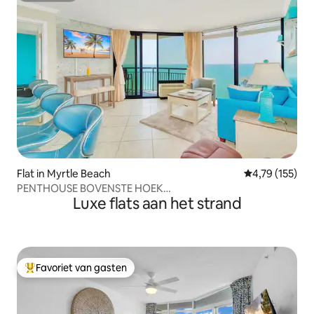
Flat in Myrtle Beach
Gemiddelde beo
4,79 (155)
PENTHOUSE BOVENSTE HOEK
Luxe flats aan het strand
CONDO/HUISDIEREN/OMHULLEND BALC
Favoriet van gasten
Topfavoriet van gasten