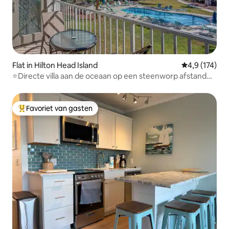
Flat in Hilton Head Island
Gemiddelde be
4,9 (174)
⭐Directe villa aan de oceaan op een steenworp afstand
van het strand met zwembad⭐
Favoriet van gasten
Topfavoriet van gasten