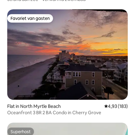
Favoriet van gasten
Favoriet van gasten
Flat in North Myrtle Beach
Gemiddelde beo
4,93 (183)
Oceanfront 3 BR 2 BA Condo in Cherry Grove
Superhost
Superhost