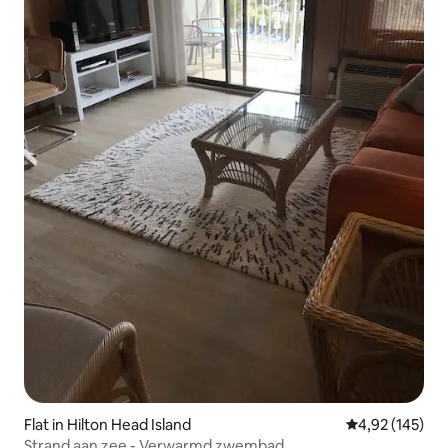
Flat in Hilton Head Island
Gemiddelde beo
4,92 (145)
Strand aan zee - Verwarmd zwembad