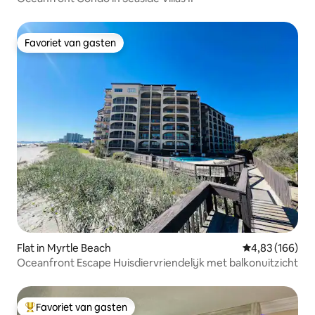
Favoriet van gasten
Favoriet van gasten
Flat in Myrtle Beach
Gemiddelde beo
4,83 (166)
Oceanfront Escape Huisdiervriendelijk met balkonuitzicht
Favoriet van gasten
Topfavoriet van gasten