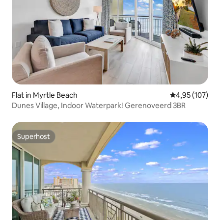
Flat in Myrtle Beach
Gemiddelde beo
4,95 (107)
Dunes Village, Indoor Waterpark! Gerenoveerd 3BR
Superhost
Superhost