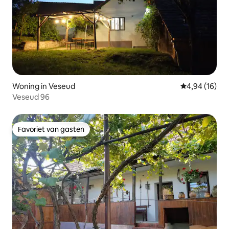
Woning in Veseud
Gemiddelde be
4,94 (16)
Veseud 96
Favoriet van gasten
Favoriet van gasten