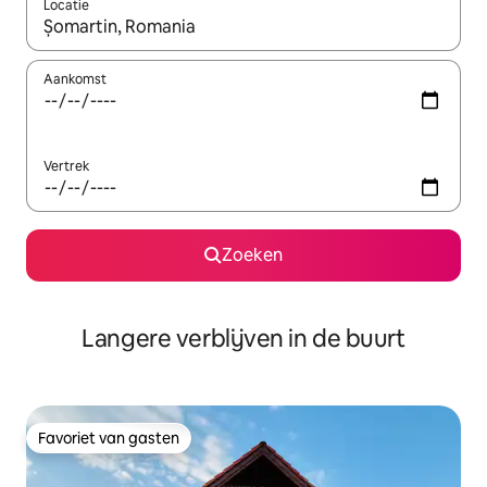
Locatie
Wanneer er resultaten beschikbaar zijn, maak je een keuze met 
Aankomst
Vertrek
Zoeken
Langere verblijven in de buurt
Favoriet van gasten
Favoriet van gasten