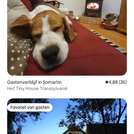
Gastenverblijf in Șomartin
Gemiddelde be
4,88 (26)
Het Tiny House Transsylvanië
Favoriet van gasten
Favoriet van gasten