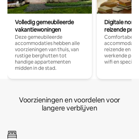
Volledig gemeubileerde
Digitale nom
vakantiewoningen
reizende prof
Deze gemeubileerde
Comfortabele
accommodaties hebben alle
accommodatie
voorzieningen van thuis, van
reizende en op
rustige berghutten tot
werkende profe
handige appartementen
wifi en special
midden in de stad.
Voorzieningen en voordelen voor
langere verblijven