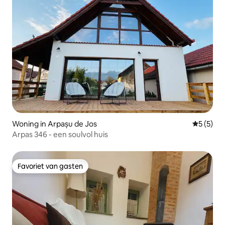
Woning in Arpașu de Jos
Gemiddeld
5 (5)
Arpas 346 - een soulvol huis
Favoriet van gasten
Favoriet van gasten