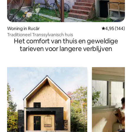
Woning in Rucăr
Gemiddelde beo
4,95 (144)
Traditioneel Transsylvanisch huis
Het comfort van thuis en geweldige
tarieven voor langere verblijven