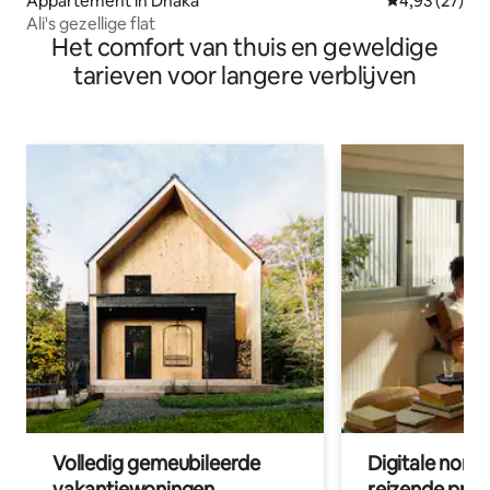
Appartement in Dhaka
Gemiddelde be
4,93 (27)
Ali's gezellige flat
Het comfort van thuis en geweldige
tarieven voor langere verblijven
Volledig gemeubileerde
Digitale nom
vakantiewoningen
reizende prof