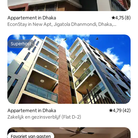
Appartement in Dhaka
Gemiddelde b
4,75 (8)
EconStay in New Apt, Jigatola Dhanmondi, Dhaka,
Bangladesh
Superhost
Superhost
Appartement in Dhaka
Gemiddelde be
4,79 (42)
Zakelijk en gezinsverblijf (Flat D-2)
Favoriet van gasten