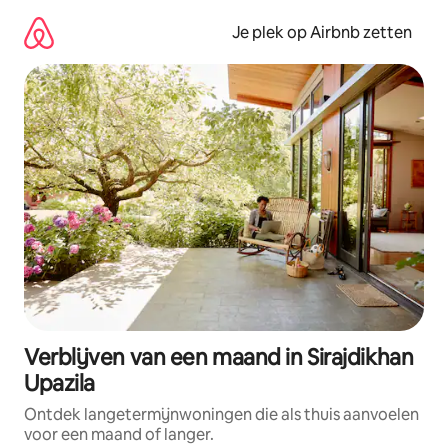
Ga
direct
Je plek op Airbnb zetten
naar
inhoud
Verblijven van een maand in Sirajdikhan
Upazila
Ontdek langetermijnwoningen die als thuis aanvoelen
voor een maand of langer.