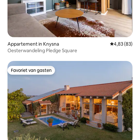
Appartement in Knysna
Gemiddelde be
4,83 (83)
Oesterwandeling Pledge Square
Favoriet van gasten
Favoriet van gasten