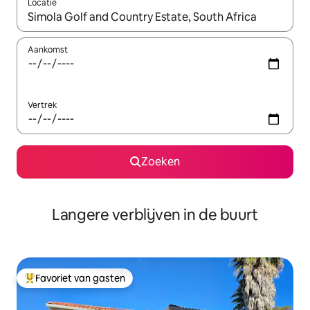
Locatie
Wanneer er resultaten beschikbaar zijn, maak je een keuze met 
Aankomst
Vertrek
Zoeken
Langere verblijven in de buurt
Favoriet van gasten
Topfavoriet van gasten