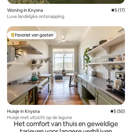
Woning in Knysna
Gemiddeld
5 (17)
Luxe landelijke ontsnapping
Favoriet van gasten
Topfavoriet van gasten
Huisje in Knysna
Gemiddelde
5 (50)
Huisje met uitzicht op de lagune
Het comfort van thuis en geweldige
tarieven voor langere verblijven