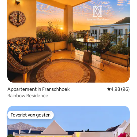
Appartement in Franschhoek
Gemiddelde be
4,98 (96)
Rainbow Residence
Favoriet van gasten
Favoriet van gasten