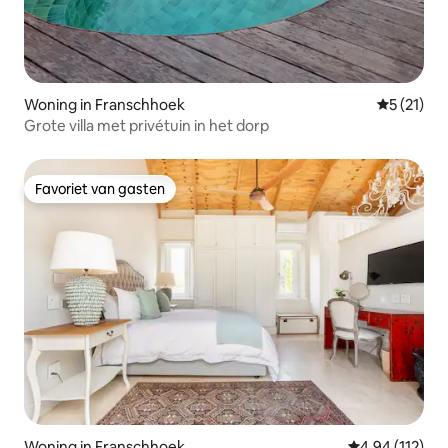
Woning in Franschhoek
Gemiddeld
5 (21)
Grote villa met privétuin in het dorp
Favoriet van gasten
Favoriet van gasten
Woning in Franschhoek
Gemiddelde beo
4,94 (112)