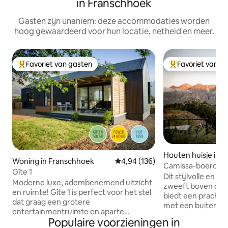
in Franschhoek
Gasten zijn unaniem: deze accommodaties worden
hoog gewaardeerd voor hun locatie, netheid en meer.
Favoriet van gasten
Favoriet van g
Topfavoriet van gasten
Topfavoriet van 
Houten huisje in S
Woning in Franschhoek
Gemiddelde beoordeling van 4,9
4,94 (136)
Camissa-boerderij.
Gîte 1
ook een Hottub!
Dit stijlvolle en r
Moderne luxe, adembenemend uitzicht
zweeft boven de B
en ruimte! Gîte 1 is perfect voor het stel
biedt een prachtig
dat graag een grotere
met een buitenge
entertainmentruimte en aparte
schoonheid. Het i
Populaire voorzieningen in
slaapkamer wil. Gite 1 heeft een
collectie van 6 p