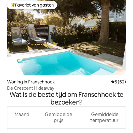
Favoriet van gasten
Topfavoriet van gasten
Woning in Franschhoek
Gemiddelde
5 (62)
De Crescent Hideaway
Wat is de beste tijd om Franschhoek te
bezoeken?
Maand
Gemiddelde
Gemiddelde
prijs
temperatuur