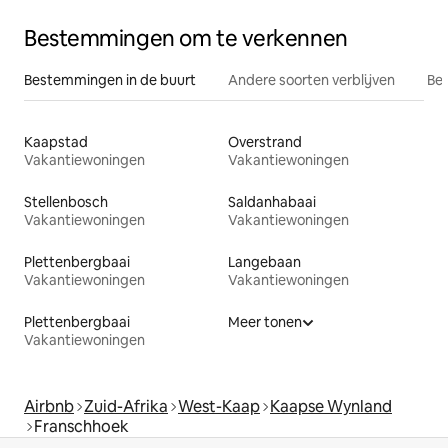
Bestemmingen om te verkennen
Bestemmingen in de buurt
Andere soorten verblijven
Bes
Kaapstad
Overstrand
Vakantiewoningen
Vakantiewoningen
Stellenbosch
Saldanhabaai
Vakantiewoningen
Vakantiewoningen
Plettenbergbaai
Langebaan
Vakantiewoningen
Vakantiewoningen
Plettenbergbaai
Meer tonen
Vakantiewoningen
Airbnb
Zuid-Afrika
West-Kaap
Kaapse Wynland
Franschhoek