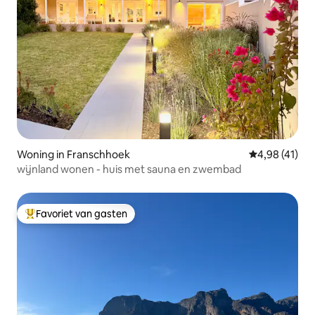
Woning in Franschhoek
Gemiddelde be
4,98 (41)
wijnland wonen - huis met sauna en zwembad
Favoriet van gasten
Topfavoriet van gasten