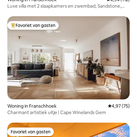
Luxe villa met 2 slaapkamers en zwembad, Sandstone,
Franschhoek
Favoriet van gasten
Topfavoriet van gasten
Woning in Franschhoek
Gemiddelde be
4,97 (75)
Charmant artistiek uitje | Cape Winelands Gem
Favoriet van gasten
Favoriet van gasten