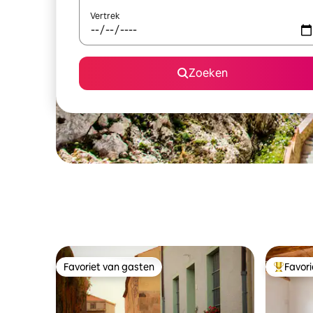
Vertrek
Zoeken
Favoriet van gasten
Favor
Favoriet van gasten
Topfavor