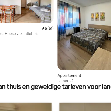
 van 4,94 op 5, 100 recensies
Gemiddelde beoordeling van 5 op 5, 51 r
5 (51)
st House vakantiehuis
Appartement
camera 2
n thuis en geweldige tarieven voor lan