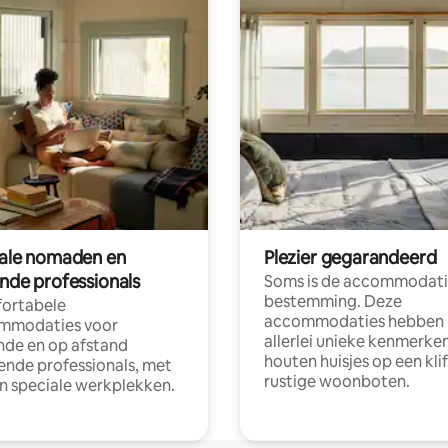
tale nomaden en
Plezier gegarandeerd
ende professionals
Soms is de accommodati
bestemming. Deze
ortabele
accommodaties hebben
mmodaties voor
allerlei unieke kenmerken
nde en op afstand
houten huisjes op een klif
nde professionals, met
rustige woonboten.
en speciale werkplekken.