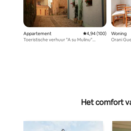
Appartement
Gemiddelde beoordeling
4,94 (100)
Woning
Toeristische verhuur "A su Mulinu"
Orani Gue
Pozzomaggiore
Het comfort va