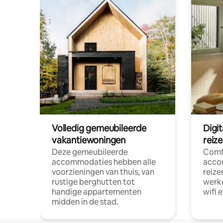
Volledig gemeubileerde
Digi
vakantiewoningen
reiz
Deze gemeubileerde
Comf
accommodaties hebben alle
acco
voorzieningen van thuis, van
reize
rustige berghutten tot
werke
handige appartementen
wifi 
midden in de stad.