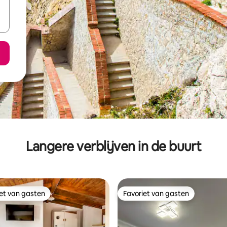
Langere verblijven in de buurt
iet van gasten
Favoriet van gasten
iet van gasten
Favoriet van gasten