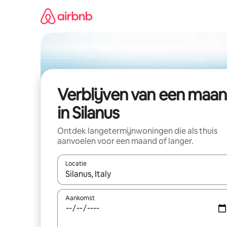
Ga
direct
naar
inhoud
Verblijven van een maa
in Silanus
Ontdek langetermijnwoningen die als thuis
aanvoelen voor een maand of langer.
Locatie
Wanneer er resultaten beschikbaar zijn, maak je 
Aankomst