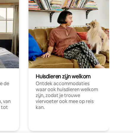
Huisdieren zijn welkom
e de
Ontdek accommodaties
waar ook huisdieren welkom
zijn, zodat je trouwe
, van
viervoeter ook mee op reis
 tot
kan.