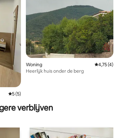
ecensies
Woning
Gemiddelde beoordel
4,75 (4)
Heerlijk huis onder de berg
Gemiddelde beoordeling van 5 op 5, 5 recensies
5 (5)
gere verblijven