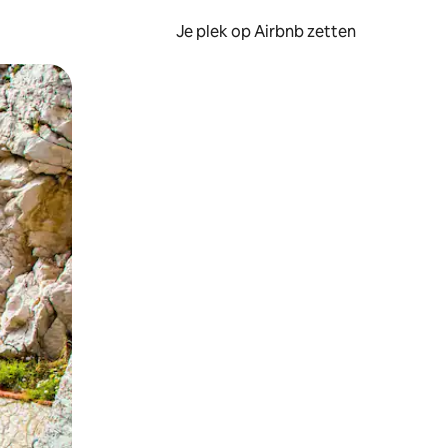
Je plek op Airbnb zetten
en of swipen.