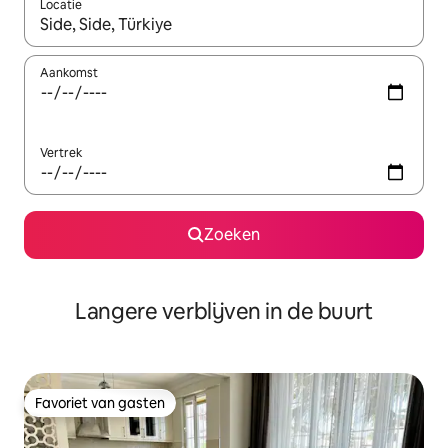
Locatie
Wanneer er resultaten beschikbaar zijn, maak je een keuze met 
Aankomst
Vertrek
Zoeken
Langere verblijven in de buurt
Favoriet van gasten
Favoriet van gasten