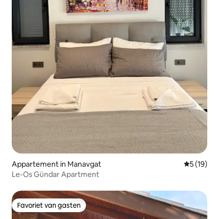
Appartement in Manavgat
Gemiddelde
5 (19)
Le-Os Gündar Apartment
Favoriet van gasten
Favoriet van gasten