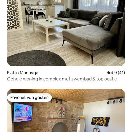
Flat in Manavgat
Gemiddelde 
4,9 (41)
Gehele woning in complex met zwembad & toplocatie
Favoriet van gasten
Favoriet van gasten