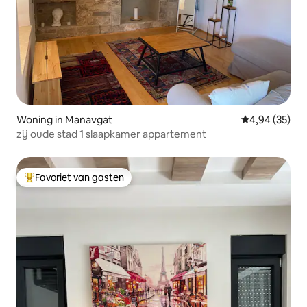
Woning in Manavgat
Gemiddelde be
4,94 (35)
zij oude stad 1 slaapkamer appartement
Favoriet van gasten
Topfavoriet van gasten