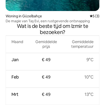
Woning in Güzelbahçe
Gemiddeld
5 (3)
De magie van Taş Evi, een rustgevende ontsnapping
Wat is de beste tijd om Izmir te
bezoeken?
Maand
Gemiddelde
Gemiddelde
prijs
temperatuur
Jan
€ 49
9°C
Feb
€ 49
10°C
Mrt
€ 49
13°C