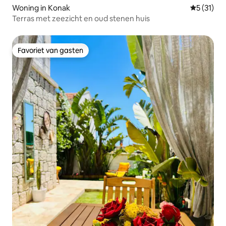
Woning in Konak
Gemiddeld
5 (31)
Terras met zeezicht en oud stenen huis
Favoriet van gasten
Favoriet van gasten