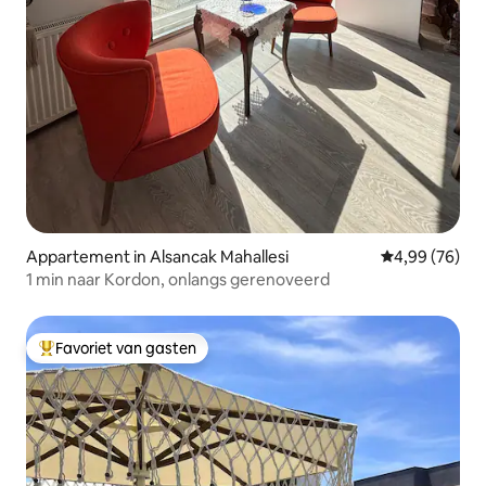
Appartement in Alsancak Mahallesi
Gemiddelde be
4,99 (76)
1 min naar Kordon, onlangs gerenoveerd
Favoriet van gasten
Topfavoriet van gasten