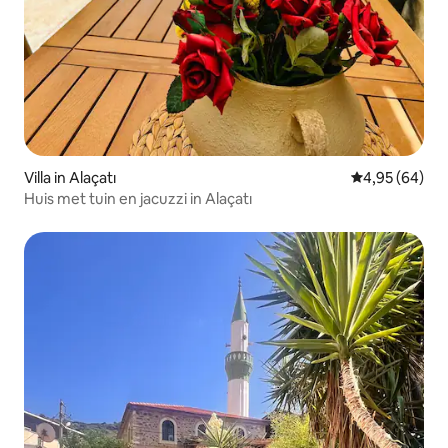
Villa in Alaçatı
Gemiddelde be
4,95 (64)
Huis met tuin en jacuzzi in Alaçatı