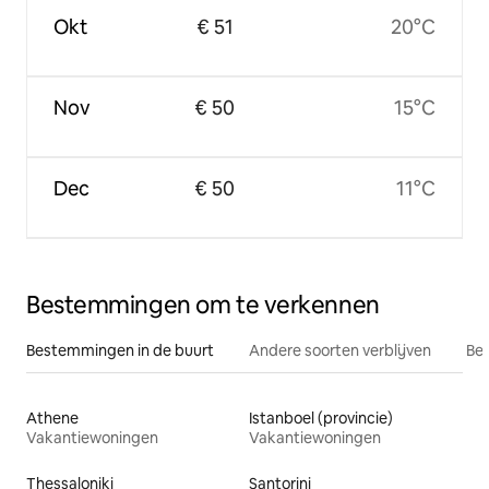
Okt
€ 51
20°C
Nov
€ 50
15°C
Dec
€ 50
11°C
Bestemmingen om te verkennen
Bestemmingen in de buurt
Andere soorten verblijven
Bes
Athene
Istanboel (provincie)
Vakantiewoningen
Vakantiewoningen
Thessaloniki
Santorini