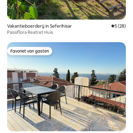
Vakantieboerderij in Seferihisar
Gemiddelde
5 (28)
Passiflora Reatret Huis
Favoriet van gasten
Favoriet van gasten