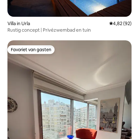
Villa in Urla
Gemiddelde be
4,82 (92)
Rustig concept | Privézwembad en tuin
Favoriet van gasten
Favoriet van gasten