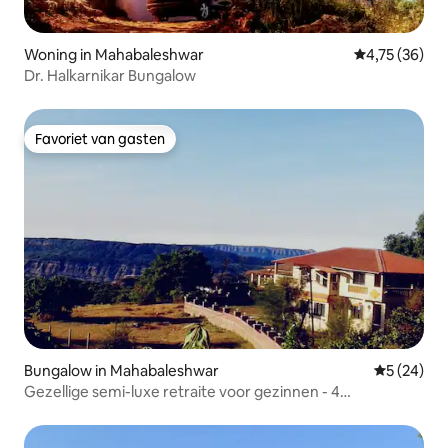
Woning in Mahabaleshwar
Gemiddelde be
4,75 (36)
Dr. Halkarnikar Bungalow
Favoriet van gasten
Favoriet van gasten
Bungalow in Mahabaleshwar
Gemiddelde
5 (24)
Gezellige semi-luxe retraite voor gezinnen - 4
slaapkamers