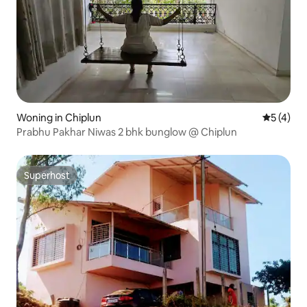
Woning in Chiplun
Gemiddeld
5 (4)
Prabhu Pakhar Niwas 2 bhk bunglow @ Chiplun
Superhost
Superhost