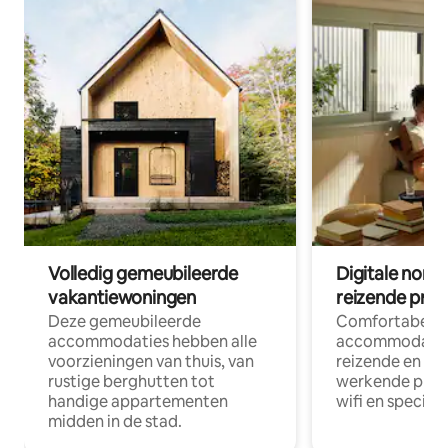
Volledig gemeubileerde
Digitale nom
vakantiewoningen
reizende prof
Deze gemeubileerde
Comfortabele
accommodaties hebben alle
accommodatie
voorzieningen van thuis, van
reizende en op
rustige berghutten tot
werkende profe
handige appartementen
wifi en special
midden in de stad.