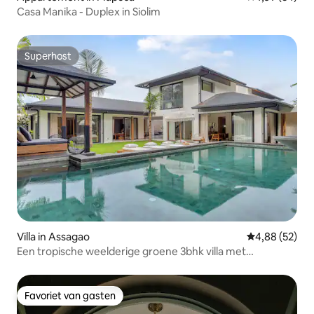
Casa Manika - Duplex in Siolim
Superhost
Superhost
Villa in Assagao
Gemiddelde be
4,88 (52)
Een tropische weelderige groene 3bhk villa met
privézwembad
Favoriet van gasten
Favoriet van gasten