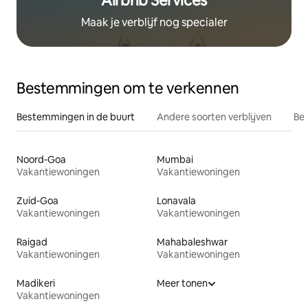
Airbnb Services
Maak je verblijf nog specialer
Bestemmingen om te verkennen
Bestemmingen in de buurt
Andere soorten verblijven
Bes
Noord-Goa
Mumbai
Vakantiewoningen
Vakantiewoningen
Zuid-Goa
Lonavala
Vakantiewoningen
Vakantiewoningen
Raigad
Mahabaleshwar
Vakantiewoningen
Vakantiewoningen
Madikeri
Meer tonen
Vakantiewoningen