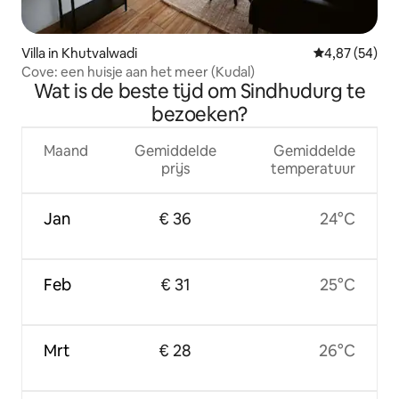
Villa in Khutvalwadi
Gemiddelde be
4,87 (54)
Cove: een huisje aan het meer (Kudal)
Wat is de beste tijd om Sindhudurg te
bezoeken?
Maand
Gemiddelde
Gemiddelde
prijs
temperatuur
Jan
€ 36
24°C
Feb
€ 31
25°C
Mrt
€ 28
26°C