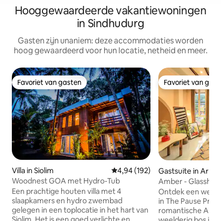
Hooggewaardeerde vakantiewoningen
in Sindhudurg
Gasten zijn unaniem: deze accommodaties worden
hoog gewaardeerd voor hun locatie, netheid en meer.
Favoriet van gasten
Favoriet van gas
Favoriet van gasten
Favoriet van gas
Villa in Siolim
Gemiddelde beoordeling van 4,9
4,94 (192)
Gastsuite in Arpo
Woodnest GOA met Hydro-Tub
Amber - Glasshous
Project pauzeren
Een prachtige houten villa met 4
Ontdek een wereld 
slaapkamers en hydro zwembad
in The Pause Proje
gelegen in een toplocatie in het hart van
romantische Airb
Siolim. Het is een goed verlichte en
weelderig bos in S