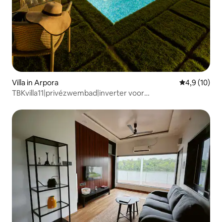
Villa in Arpora
Gemiddelde b
4,9 (10)
TBKvilla11|privézwembad|inverter voor
noodstroom|conciërge