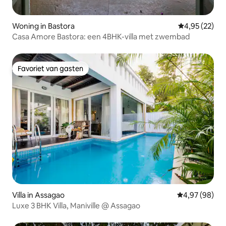
Woning in Bastora
Gemiddelde be
4,95 (22)
Casa Amore Bastora: een 4BHK-villa met zwembad
Favoriet van gasten
Favoriet van gasten
Villa in Assagao
Gemiddelde be
4,97 (98)
Luxe 3 BHK Villa, Maniville @ Assagao