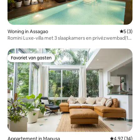
Woning in Assagao
Gemiddeld
5 (3)
Romini Luxe-villa met 3 slaapkamers en privézwembad|15
minuten naar Ozran Beach
Favoriet van gasten
Favoriet van gasten
Appartement in Mapusa
Gemiddelde be
4,97 (34)