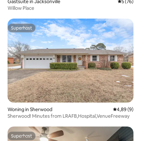
Gastsuite in Jacksonville
Gemiddelde
5 (76)
Willow Place
Superhost
Superhost
Woning in Sherwood
Gemiddelde b
4,89 (9)
Sherwood! Minutes from LRAFB,Hospital,VenueFreeway
Superhost
Superhost