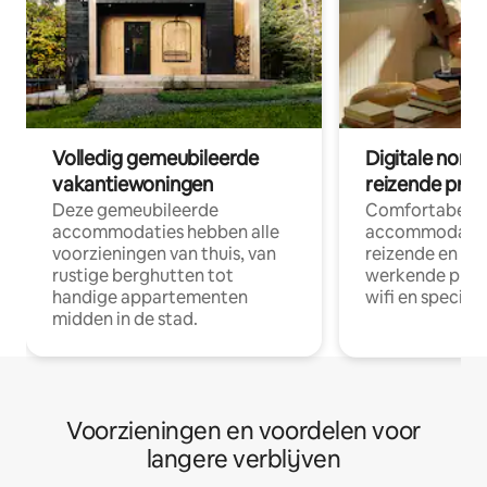
Volledig gemeubileerde
Digitale nom
vakantiewoningen
reizende prof
Deze gemeubileerde
Comfortabele
accommodaties hebben alle
accommodatie
voorzieningen van thuis, van
reizende en op
rustige berghutten tot
werkende profe
handige appartementen
wifi en special
midden in de stad.
Voorzieningen en voordelen voor
langere verblijven