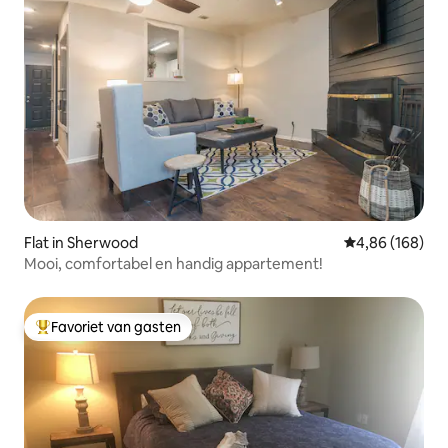
Flat in Sherwood
Gemiddelde beo
4,86 (168)
Mooi, comfortabel en handig appartement!
Favoriet van gasten
Topfavoriet van gasten