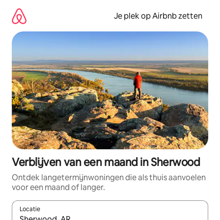
Ga
direct
Je plek op Airbnb zetten
naar
inhoud
Verblijven van een maand in Sherwood
Ontdek langetermijnwoningen die als thuis aanvoelen
voor een maand of langer.
Locatie
Wanneer er resultaten beschikbaar zijn, maak je een keuze met 