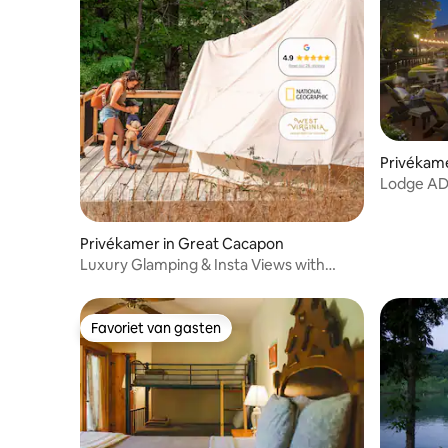
Privékam
Lodge ADA
park | To
Privékamer in Great Cacapon
Luxury Glamping & Insta Views with
Fridge and AC
Favoriet van gasten
Favoriet van gasten