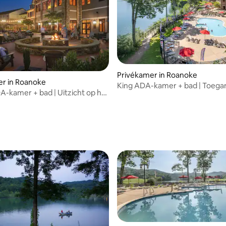
Privékamer in Roanoke
er in Roanoke
King ADA-kamer + bad | Toega
-kamer + bad | Uitzicht op het
park en meer
egang tot het resort