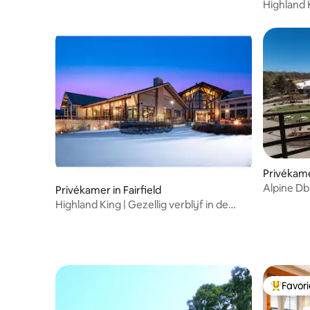
bank | Huisdieren toegestaan
Highland K
zithoek
Privékamer
Alpine Db
Privékamer in Fairfield
Skitoega
Highland King | Gezellig verblijf in de
buurt van skiliften
Favor
Topfavor