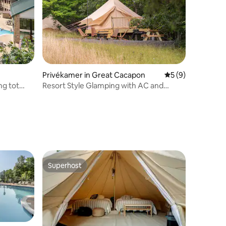
Privékamer in Great Cacapon
Gemiddelde beoord
5 (9)
ng tot
Resort Style Glamping with AC and
Fridge
Superhost
Superhost