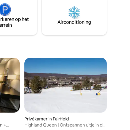
mijl van de Blue Ridge Parkway zijn er
ijn drie
vele activiteiten direct voor de deur -
 Wifi,
wandelen, vissen, fietsen, vogels kijken,
rkeren
arkeren op het
wijntochten en meer. Lokale tijdelijke
Airconditioning
errein
belasting van $ 8,08 toegevoegd.
Privékamer in Fairfield
n +
Highland Queen | Ontspannen uitje in de