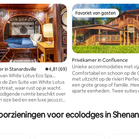
st
Favoriet van gasten
st
Favoriet van gasten
Privékamer in Confluence
Unieke accommodaties met vij
eling van 5 op 5, 9 recensies
r in Stanardsville
Gemiddelde beoordeling van 4,81 op 5, 69 r
4,81 (69)
slaapkamers aan de Gap Trail
Comfortabel en schoon op de G
 van White Lotus Eco Spa
met uitzicht op de rivier! Perfe
 de Zen Suite van White Lotus
een grote groep of familie. Hee
etreat, waar rust op je wacht.
aparte eenheden. Twee suites 
odigende ruimte beschikt over
hotelkamers. Alle hebben eige
 size bed en een luxe jacuzzi
ingangen en eigen badkamers.
ntspanning. Het middelpunt is
paviljoen met vuurplaats. "Swee
htig handgesneden Chinees
voorzieningen voor ecolodges in Shenan
op de tweede verdieping heeft
 dan 230 jaar oud, wat een
uitstekend uitzicht! "Home Sweet Home
ijdloze elegantie toevoegt aan
Suite" is een appartement met 
f. Dompel jezelf onder in de
slaapkamers. "Don 't Worry" & "Be
n culturele erfenis van de Zen
Happy" zijn ingericht als