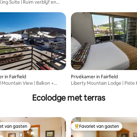
skitoegang
ing Suite | Ruim verblijf en
 in Fairfield
Privékamer in Fairfield
l Mountain View | Balkon +
Liberty Mountain Lodge | Piste 
ng
Retreat
Ecolodge met terras
iet van gasten
Favoriet van gasten
iet van gasten
Topfavoriet van gasten