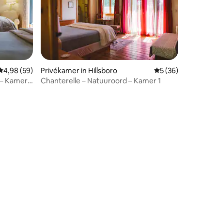
ecensies
Gemiddelde beoordeling van 4,98 op 5, 59 recensies
4,98 (59)
Privékamer in Hillsboro
Gemiddelde beoorde
5 (36)
 – Kamer
Chanterelle – Natuuroord – Kamer 1