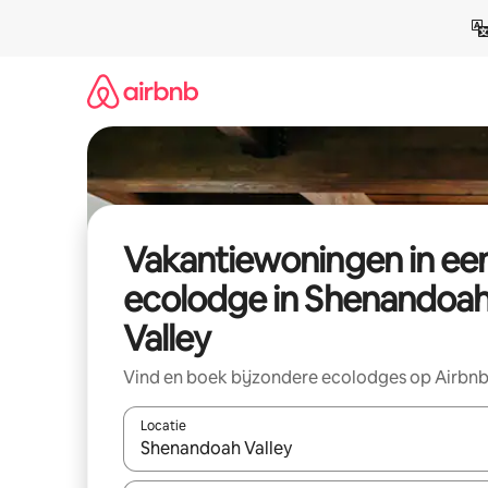
Ga
direct
naar
inhoud
Vakantiewoningen in ee
ecolodge in Shenandoa
Valley
Vind en boek bijzondere ecolodges op Airbn
Locatie
Wanneer er resultaten beschikbaar zijn, maak je 