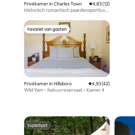
Privékamer in Charles Town
Gemiddelde beoordelin
4,83 (12)
Historisch romantisch paardensportluxe
Harpers Ferry
Favoriet van gasten
Favoriet van gasten
Privékamer in Hillsboro
Gemiddelde beoordelin
4,93 (42)
Wild Yam – Natuurreservaat – Kamer 4
Superhost
Superhost