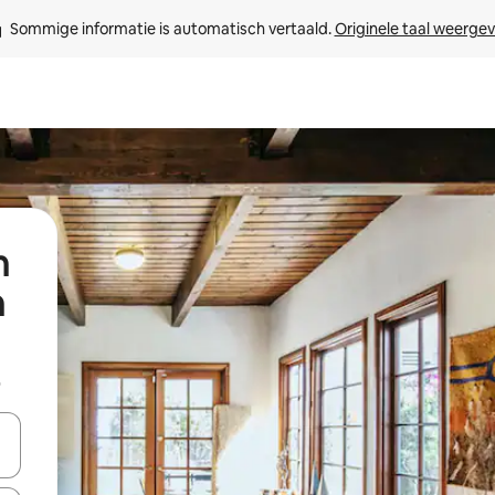
Sommige informatie is automatisch vertaald. 
Originele taal weerge
n
h
b
een keuze met je de pijltjestoetsen omhoog en omlaag, óf door te tikk