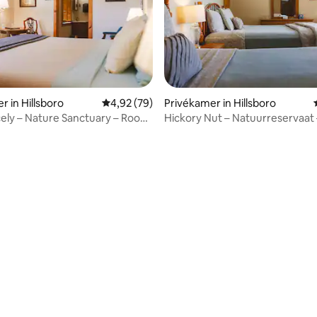
r in Hillsboro
Gemiddelde beoordeling van 4,92 op 5, 79 r
4,92 (79)
Privékamer in Hillsboro
ely – Nature Sanctuary – Room
Hickory Nut – Natuurreservaat
6