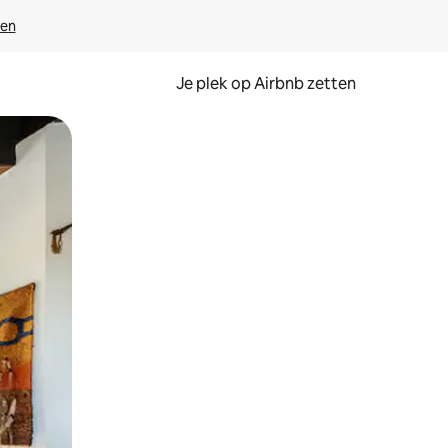
ven
Je plek op Airbnb zetten
en of swipen.