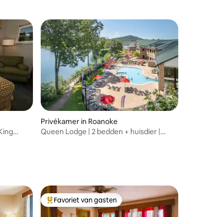
buurt van pistes
Privékamer in Roanoke
King
Queen Lodge | 2 bedden + huisdier |
Geen verborgen kosten
Favoriet van gasten
Topfavoriet van gasten