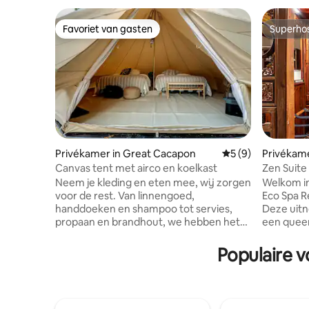
Favoriet van gasten
Superho
Favoriet van gasten
Superho
Privékamer in Great Cacapon
Gemiddelde beoord
5 (9)
Privékame
Canvas tent met airco en koelkast
Zen Suite
Retreat
Neem je kleding en eten mee, wij zorgen
Welkom in
voor de rest. Van linnengoed,
Eco Spa R
handdoeken en shampoo tot servies,
Deze uitn
propaan en brandhout, we hebben het
een queen
allemaal voor je klaar. Maak van deze
voor je o
gelegenheid gebruik om dit de meest
een prac
Populaire 
ontspannende glampingreis van je leven
bed, meer
te maken. Op slechts 10 minuten ten
vleugje t
zuidwesten van Berkeley Springs vind je
je verblij
buitenactiviteiten zoals paardrijden,
eenvoud e