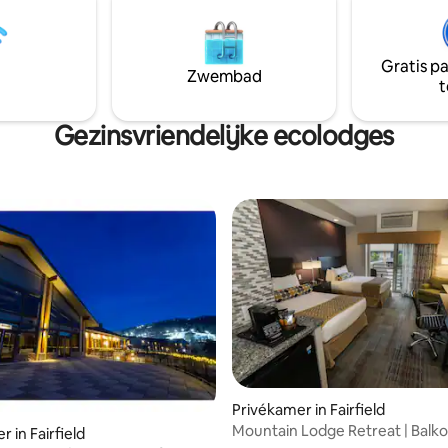
n perfect toevluchtsoord voor
hotelkameraccommodaties. Er z
oevluchtsoord. Houd er
grote dekken met tuinmeubilair.
mee dat huisdieren en roken
satelliet-tv. Gasgrills. Gratis pa
toegestaan. Je kamer is zelf
Gratis p
Zwembad
n.
t
Gezinsvriendelijke ecolodges
Privékamer in Fairfield
Mountain Lodge Retreat | Balko
 in Fairfield