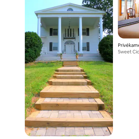
Privékame
Sweet Cic
5