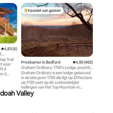
Natuur- 
Favoriet van gasten
Topfavoriet van gasten
gton
The Inn a
voor gro
Cliff Vie
de Allegh
het droo
We hebbe
River, ee
met wand
River Scen
Gemiddelde beoordeling van 4,83 op 5, 6 recensies
4,83 (6)
golfbaan 
f
ecensies
uitzicht 
ap Trail
Privékamer in Bedford
Gemiddelde beoordeling
4,95 (465)
9 indivi
ct voor
badkamer
Graham Ordinary: 1700's Lodge, prachtig
ft 4
uitje vo
uitzicht
Graham Ordinary is een lodge gebouwd
en 2
Restauran
in de late jaren 1700 die ligt op 23 hectare
n
muziek i
op 1720 voet op de zuidoostelijke
 Groot
hellingen van Flat Top Mountain in
t Suite"
doah Valley
Bedford, VA. De accommodatie deelt
 een
een grens met George Washington en
Jefferson National Forest te midden van
2
oude bomen en rotsblokken die een
rustiek, comfortabel uitje bieden. Op 1,5