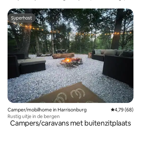
Superhost
Superhost
Camper/mobilhome in Harrisonburg
Gemiddelde be
4,79 (68)
Rustig uitje in de bergen
Campers/caravans met buitenzitplaats