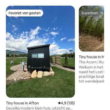
Favoriet van gasten
Superhost
Favoriet van gasten
Superhost
Tiny house in Math
The Acorn | Rusti
parel ~ in de buurt
Welkom in het cha
naast het Lost Riv
prachtige locatie 
tot wandelpaden, 
en natuurlijke be
Geniet van een ge
voorzieningen in 
prachtig uitzicht w
Tiny house in Afton
Gemiddelde beoordeling van 4,
4,9 (135)
wilt blijven. ✔ Comfortabele slaapkamer
Gezellig modern klein huis, uitzicht op
+ loft (4 slaappla