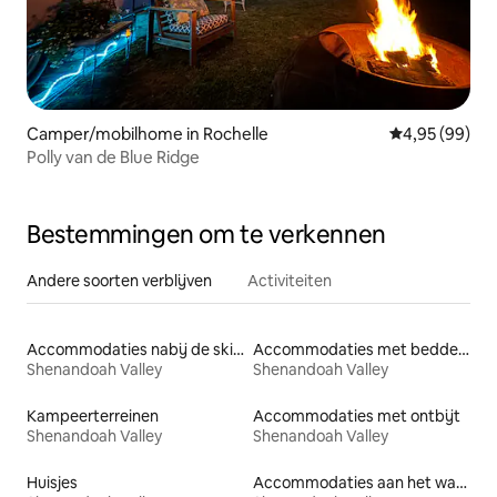
Camper/mobilhome in Rochelle
Gemiddelde be
4,95 (99)
Polly van de Blue Ridge
Bestemmingen om te verkennen
Andere soorten verblijven
Activiteiten
Accommodaties nabij de skipiste
Accommodaties met bedden op toegankelijke hoogte
Shenandoah Valley
Shenandoah Valley
Kampeerterreinen
Accommodaties met ontbijt
Shenandoah Valley
Shenandoah Valley
Huisjes
Accommodaties aan het water