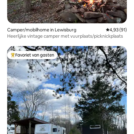
Camper/mobilhome in Lewisburg
Gemiddelde be
4,93 (91)
Heerlijke vintage camper met vuurplaats/picknickplaats
Favoriet van gasten
Topfavoriet van gasten