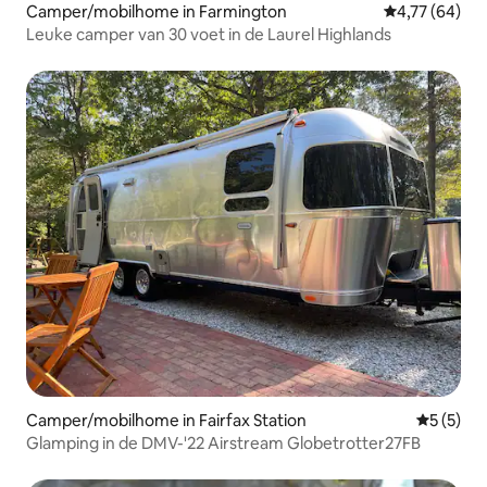
Camper/mobilhome in Farmington
Gemiddelde be
4,77 (64)
Leuke camper van 30 voet in de Laurel Highlands
Camper/mobilhome in Fairfax Station
Gemiddeld
5 (5)
Glamping in de DMV-'22 Airstream Globetrotter27FB