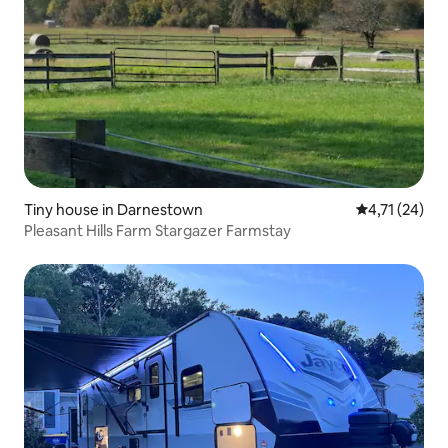
Tiny house in Darnestown
Gemiddelde b
4,71 (24)
Pleasant Hills Farm Stargazer Farmstay