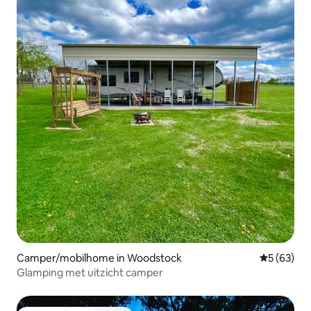
Camper/mobilhome in Woodstock
Gemiddelde
5 (63)
Glamping met uitzicht camper