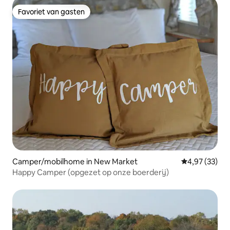
Favoriet van gasten
Favoriet van gasten
Camper/mobilhome in New Market
Gemiddelde be
4,97 (33)
Happy Camper (opgezet op onze boerderij)