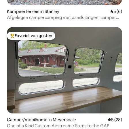
Kampeerterrein in Stanley
Gemiddeld
5 (6)
Afgelegen campercamping met aansluitingen, camper
niet inbegrepen
Favoriet van gasten
Topfavoriet van gasten
Camper/mobilhome in Meyersdale
Gemiddelde
5 (28)
One of a Kind Custom Airstream / Steps to the GAP