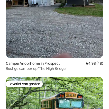
Camper/mobilhome in Prospect
Gemiddelde be
4,98 (48)
Rustige camper op 'The High Bridge'
Favoriet van gasten
Favoriet van gasten