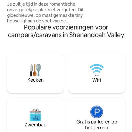
de bergen, slaapt 2
Je zult je tijd in deze romantische,
tuin (barbecue, 
onvergetelijke plek niet vergeten. Dit
vuurplaats, zitpl
gloednieuwe, op maat gemaakte tiny
sauna ✔ snelle wif
house ligt aan de voet van de
oplader ✔ Speeltuin 
Populaire voorzieningen voor
adembenemende Blue Ridge Mtns,
hieronder meer!
langs de levendige Route 151 en de
campers/caravans in Shenandoah Valley
beroemde Brew Ridge Trail en biedt de
perfecte luxe ontsnapping. Dit gezellige
en toch moderne toevluchtsoord is met
zorg ontworpen met high-end
afwerkingen, die de natuur combineren
met comfort. Perfect voor stellen of
solo-avonturiers, het is een ideale plek
om te ontspannen na een dag van het
Keuken
Wifi
verkennen van nabijgelegen
brouwerijen en wandelen.
Gratis parkeren op
Zwembad
het terrein