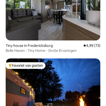
Tiny house in Fredericksburg
Gemiddelde be
4,99 (73)
Belle Haven - Tiny Home - Grote Ervaringen
Favoriet van gasten
Topfavoriet van gasten