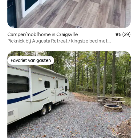
Camper/mobilhome in Craigsville
Gemiddelde
5 (29)
Picknick bij Augusta Retreat / kingsize bed met
gewatteerde bovenlaag
Favoriet van gasten
Favoriet van gasten