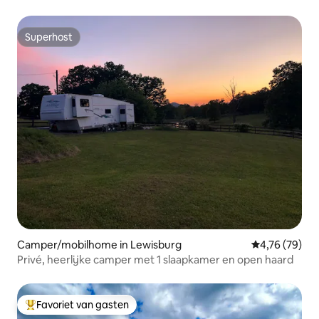
Superhost
Superhost
Camper/mobilhome in Lewisburg
Gemiddelde be
4,76 (79)
Privé, heerlijke camper met 1 slaapkamer en open haard
Favoriet van gasten
Topfavoriet van gasten