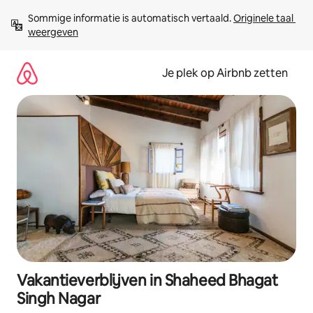
Ga
Sommige informatie is automatisch vertaald. 
Originele taal 
direct
weergeven
naar
inhoud
Je plek op Airbnb zetten
Vakantieverblijven in Shaheed Bhagat
Singh Nagar