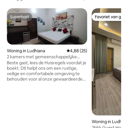
Superhost
Favoriet van gas
Superhost
Favoriet van gas
Woning in Ludhiana
Gemiddelde beoordeling van 4,
4,88 (25)
2 kamers met gemeenschappelijke
ruimte
Beste gast, lees de Huisregels voordat je
boekt. Dit helpt ons om een rustige,
veilige en comfortabele omgeving te
behouden voor al onze gewaardeerde
gasten. Ruime eerste verdieping 2BHK
met aangrenzende badkamers,
woonkamer en keuken. Dakterras +
buitenruimte om te ontspannen. Ideaal
voor gezinnen, begeleiders of
bezoekers. Comfortabel voor 4 gasten
(extra beddengoed beschikbaar). Dicht
Woning in Ludhian
bij DMC, PAU, kousen en lokale
2bhk Guest House/
markten, treinstation en stadsattracties.