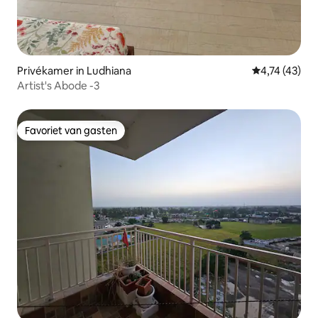
Privékamer in Ludhiana
Gemiddelde b
4,74 (43)
Artist's Abode -3
Favoriet van gasten
Favoriet van gasten