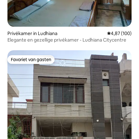
Privékamer in Ludhiana
Gemiddelde beo
4,87 (100)
Elegante en gezellige privékamer - Ludhiana Citycentre
Favoriet van gasten
Favoriet van gasten