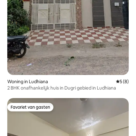
Woning in Ludhiana
Gemiddeld
5 (8)
2 BHK onafhankelijk huis in Dugri gebied in Ludhiana
Favoriet van gasten
Favoriet van gasten