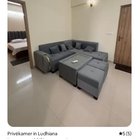
Privékamer in Ludhiana
Gemiddeld
5 (5)