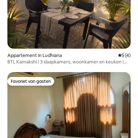
Appartement in Ludhiana
Gemiddeld
5 (4)
BTL Kamakshi | 3 slaapkamers, woonkamer en keuken |
Eten in de open lucht | Balkon
Favoriet van gasten
Favoriet van gasten