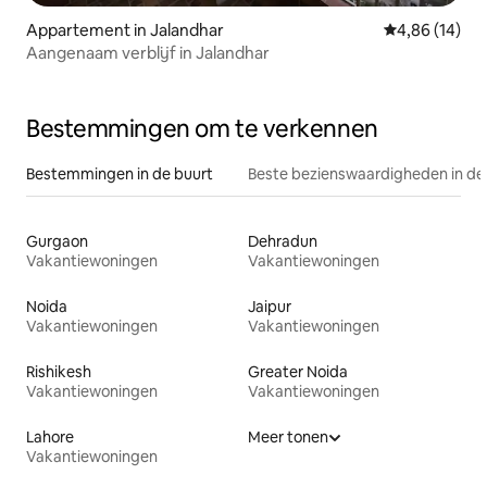
Appartement in Jalandhar
Gemiddelde be
4,86 (14)
Aangenaam verblijf in Jalandhar
Bestemmingen om te verkennen
Bestemmingen in de buurt
Beste bezienswaardigheden in de
Gurgaon
Dehradun
Vakantiewoningen
Vakantiewoningen
Noida
Jaipur
Vakantiewoningen
Vakantiewoningen
Rishikesh
Greater Noida
Vakantiewoningen
Vakantiewoningen
Lahore
Meer tonen
Vakantiewoningen