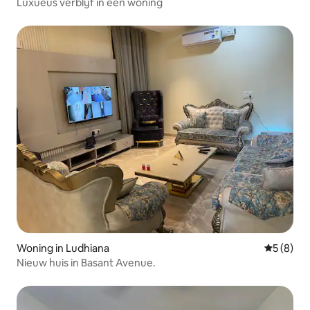
Luxueus verblijf in een woning
Woning in Ludhiana
Gemiddeld
5 (8)
Nieuw huis in Basant Avenue.