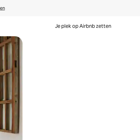
ven
Je plek op Airbnb zetten
en of swipen.