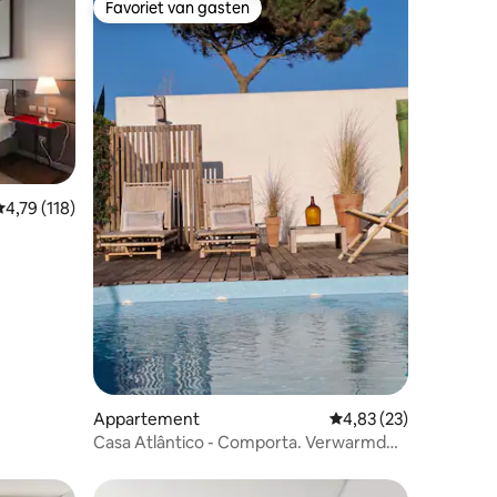
Favoriet van gasten
Favoriet van gasten
Gemiddelde beoordeling van 4,79 op 5, 118 recensies
4,79 (118)
ecensies
Appartement
Gemiddelde beoordelin
4,83 (23)
Casa Atlântico - Comporta. Verwarmd
zwembad