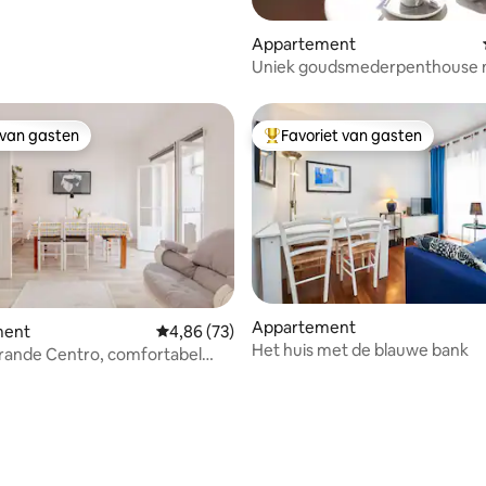
Appartement
Uniek goudsmederpenthouse
uitzicht op de rivier
 van gasten
Favoriet van gasten
 van gasten
Topfavoriet van gasten
Appartement
ment
Gemiddelde beoordeling van 4,86 op 5, 73 r
4,86 (73)
Het huis met de blauwe bank
ande Centro, comfortabel
 van 4,93 op 5, 158 recensies
ent