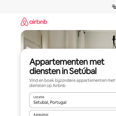
Ga
direct
naar
inhoud
Appartementen met
diensten in Setúbal
Vind en boek bijzondere appartementen met
diensten op Airbnb
Locatie
Wanneer er resultaten beschikbaar zijn, maak je 
Aankomst