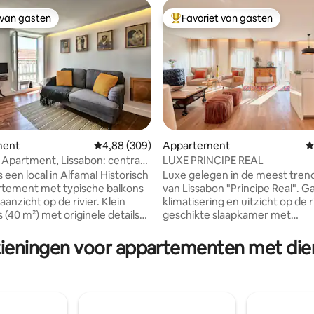
 van gasten
Favoriet van gasten
 van gasten
Topfavoriet van gasten
 van 4,93 op 5, 411 recensies
ment
Gemiddelde beoordeling van 4,88 op 5, 309 r
4,88 (309)
Appartement
G
Apartment, Lissabon: centraal
LUXE PRINCIPE REAL
 aan de rivier.
ls een local in Alfama! Historisch
Luxe gelegen in de meest tren
rtement met typische balkons
van Lissabon "Principe Real". Gar
aanzicht op de rivier. Klein
klimatisering en uitzicht op de r
 (40 m²) met originele details
geschikte slaapkamer met
eherinneringen: een eerbetoon
tweepersoonsbed en andere sti
uren. Ideaal voor reizigers die
slaapkamer met tweepersoons
zieningen voor appartementen met dien
jn naar lokale ervaringen.
keuken is open naar de ruime
: in een middeleeuwse
woonkamer. Direct zonlicht ko
sstraat dicht bij de rivier,
balkons. Gelegen in de buurt va
ardigheden, vlooienmarkt. 5
Alto, Chiado, Avenida da Liber
open naar het metrostation/15
de rivier de Taag en het kasteel