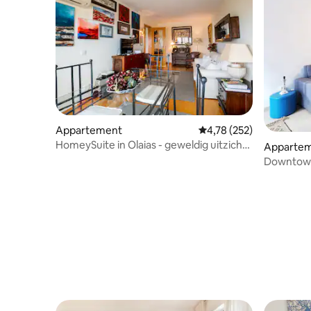
Appartement
Gemiddelde beoordeling
4,78 (252)
HomeySuite in Olaias - geweldig uitzicht
Apparte
op Lissabon
Downtown