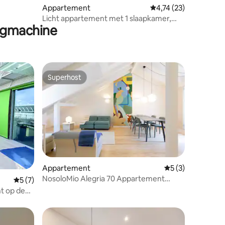
Appartement
Gemiddelde beoordeli
4,74 (23)
Licht appartement met 1 slaapkamer,
ogmachine
centraal gelegen
Superhost
Superhost
Appartement
Gemiddelde beoor
5 (3)
ecensies
NosoloMio Alegria 70 Appartement
Gemiddelde beoordeling van 5 op 5, 7 recensies
5 (7)
Topverdieping 12
t op de