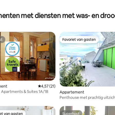
enten met diensten met was- en dro
st
Favoriet van gasten
st
Favoriet van gasten
ment
Gemiddelde beoordeling van 4,57 op 5, 21 r
4,57 (21)
 Apartments & Suites 1A/1B
g van 4,5 op 5, 213 recensies
Appartement
Penthouse met prachtig uitzich
rivier
iet van gasten
Superhost