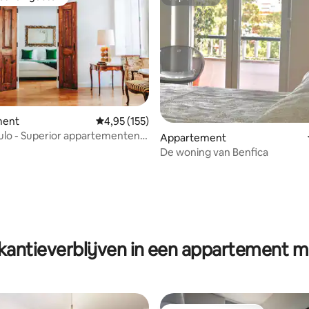
iet van gasten
Superhost
ment
Gemiddelde beoordeling van 4,95 op 5, 155 r
4,95 (155)
ulo - Superior appartementen
g van 4,84 op 5, 86 recensies
Appartement
slaapkamer
De woning van Benfica
antieverblijven in een appartement m