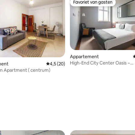
Favoriet van gasten
Favoriet van gasten
 van 4,78 op 5, 252 recensies
Appartement
High-End City Center Oasis ~
ment
Gemiddelde beoordeling van 4,5 op 5, 20 r
4,5 (20)
♛Queensize bed, conciërge
 Apartment ( centrum)