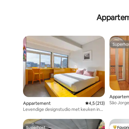
Appartem
Superho
Superho
Apparte
São Jorge
Appartement
Gemiddelde beoordelin
4,5 (213)
Levendige designstudio met keuken in
Alvalade
Superhost
Favor