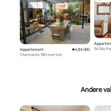
Superhost
Topfavor
Apparte
54 São Pa
Appartement
Gemiddelde beoordelin
4,84 (86)
met één 
Charmante 1BD met tuin
Andere vak