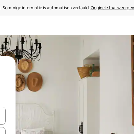
Sommige informatie is automatisch vertaald. 
Originele taal weerge
een keuze met je de pijltjestoetsen omhoog en omlaag, óf door te tikk