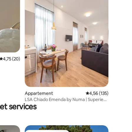
ecensies
Gemiddelde beoordeling van 4,75 op 5, 20 recensies
4,75 (20)
Appartement
Gemiddelde beoordelin
4,56 (135)
LSA Chiado Emenda by Numa | Superieur
et services
studio