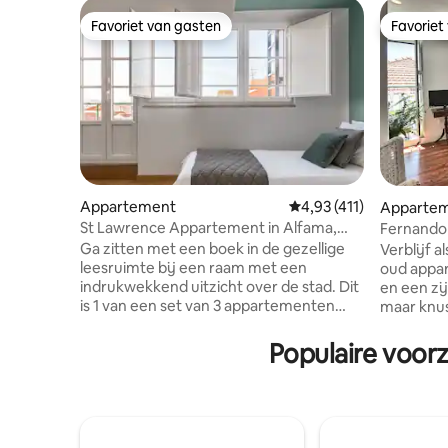
Favoriet van gasten
Favoriet
Favoriet van gasten
Favoriet
Appartement
Gemiddelde beoordeling
4,93 (411)
Apparte
St Lawrence Appartement in Alfama,
Fernando 
Lissabon Historisch Centrum
in Alfama,
Ga zitten met een boek in de gezellige
Verblijf a
leesruimte bij een raam met een
oud appa
indrukwekkend uitzicht over de stad. Dit
en een zij
is 1 van een set van 3 appartementen
maar knus
ontworpen door Hoost Home Staging die
en famili
het historische en het hedendaagse
aan onze b
Populaire voor
combineert, hier in een ruimte met een
op zoek zi
groen accent. Voor jouw gemak kunnen
CENTRAAL
we een privétransfer regelen vanaf de
voetganger
luchthaven. Er is ook een parkeergarage
bezienswa
in de buurt van het appartement voor
minuten l