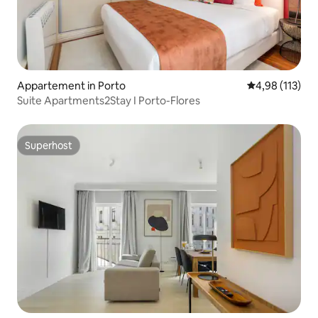
Appartement in Porto
Gemiddelde beo
4,98 (113)
Suite Apartments2Stay I Porto-Flores
Superhost
Superhost