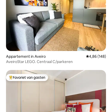
Appartement in Aveiro
Gemiddelde beo
4,86 (148)
AveiroStar LEGO. Centraal C/parkeren
Favoriet van gasten
Topfavoriet van gasten