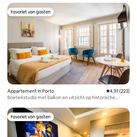
Favoriet van gasten
Favoriet van gasten
Appartement in Porto
Gemiddelde beo
4,91 (223)
Boetiekstudio met balkon en uitzicht op historische
bezienswaardigheden
Favoriet van gasten
Favoriet van gasten