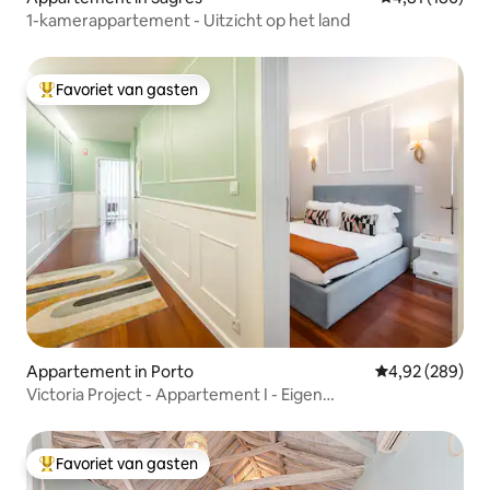
vertellen wanneer je het nodig hebt.
1-kamerappartement - Uitzicht op het land
Favoriet van gasten
Topfavoriet van gasten
Appartement in Porto
Gemiddelde beo
4,92 (289)
Victoria Project - Appartement I - Eigen
parkeergelegenheid
Favoriet van gasten
Topfavoriet van gasten