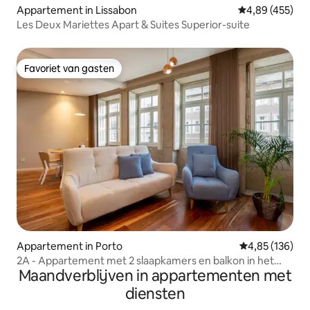
Appartement in Lissabon
Gemiddelde beo
4,89 (455)
Les Deux Mariettes Apart & Suites Superior-suite
Favoriet van gasten
Favoriet van gasten
Appartement in Porto
Gemiddelde beo
4,85 (136)
2A - Appartement met 2 slaapkamers en balkon in het
Maandverblijven in appartementen met
stadscentrum
diensten