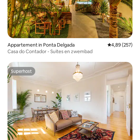
Appartement in Ponta Delgada
Gemiddelde beo
4,89 (257)
Casa do Contador - Suites en zwembad
Superhost
Superhost