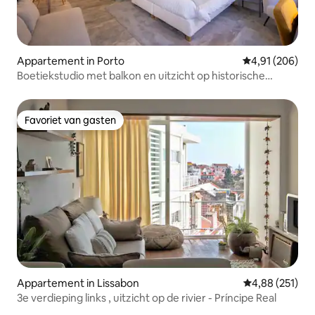
Appartement in Porto
Gemiddelde beo
4,91 (206)
Boetiekstudio met balkon en uitzicht op historische
bezienswaardigheden
Favoriet van gasten
Favoriet van gasten
Appartement in Lissabon
Gemiddelde beo
4,88 (251)
3e verdieping links , uitzicht op de rivier - Príncipe Real