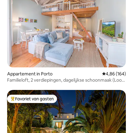
Appartement in Porto
Gemiddelde beo
4,86 (164)
Familieloft, 2 verdiepingen, dagelijkse schoonmaak (Look
at Me)
Favoriet van gasten
Topfavoriet van gasten