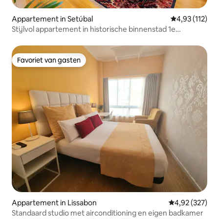
Appartement in Setúbal
Gemiddelde be
4,93 (112)
Stijlvol appartement in historische binnenstad 1e
verdieping
Favoriet van gasten
Favoriet van gasten
Appartement in Lissabon
Gemiddelde beo
4,92 (327)
Standaard studio met airconditioning en eigen badkamer