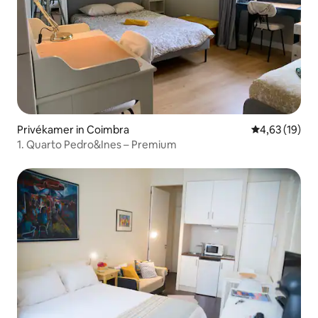
Privékamer in Coimbra
Gemiddelde be
4,63 (19)
1. Quarto Pedro&Ines – Premium