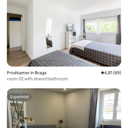
Privékamer in Braga
Gemiddelde be
4,81 (69)
room 02 with shared bathroom
Superhost
Superhost