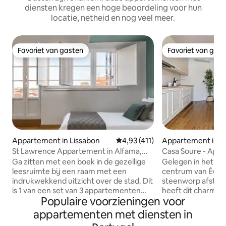
diensten kregen een hoge beoordeling voor hun
locatie, netheid en nog veel meer.
Favoriet van gasten
Favoriet van gas
Favoriet van gasten
Favoriet van gas
Appartement in Lissabon
Gemiddelde beoordeling van 4,9
4,93 (411)
Appartement in E
St Lawrence Appartement in Alfama,
Casa Soure - App
Lissabon Historisch Centrum
slaapkamers en ui
Ga zitten met een boek in de gezellige
Gelegen in het har
leesruimte bij een raam met een
centrum van Évora
indrukwekkend uitzicht over de stad. Dit
steenworp afstand
is 1 van een set van 3 appartementen
heeft dit charma
Populaire voorzieningen voor
ontworpen door Hoost Home Staging
eerste verdieping 
die het historische en het hedendaagse
gebouw een minim
appartementen met diensten in
combineert, hier in een ruimte met een
uitnodigende inri