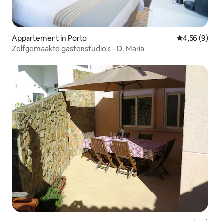
Appartement in Porto
Gemiddelde b
4,56 (9)
Zelfgemaakte gastenstudio's - D. Maria