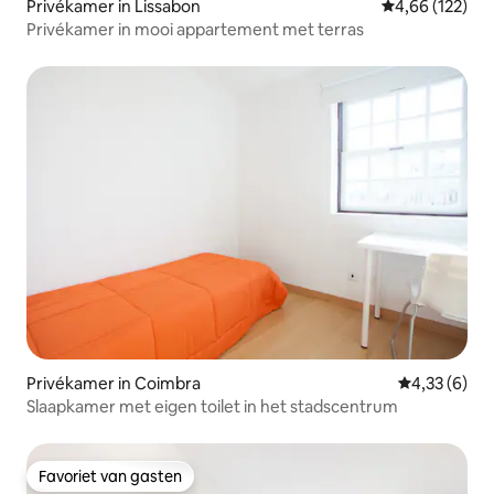
Privékamer in Lissabon
Gemiddelde beo
4,66 (122)
Privékamer in mooi appartement met terras
Privékamer in Coimbra
Gemiddelde b
4,33 (6)
Slaapkamer met eigen toilet in het stadscentrum
Favoriet van gasten
Favoriet van gasten