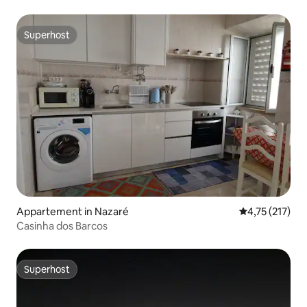
Superhost
Superhost
Appartement in Nazaré
Gemiddelde be
4,75 (217)
Casinha dos Barcos
Superhost
Superhost