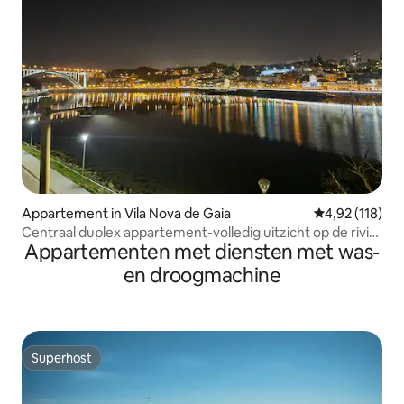
Appartement in Vila Nova de Gaia
Gemiddelde beo
4,92 (118)
Centraal duplex appartement-volledig uitzicht op de rivier
Appartementen met diensten met was-
de Douro
en droogmachine
Superhost
Superhost