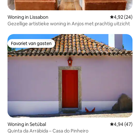
Woning in Lissabon
Gemiddelde be
4,92 (24)
Gezellige artistieke woning in Anjos met prachtig uitzicht
Favoriet van gasten
Favoriet van gasten
Woning in Setúbal
Gemiddelde be
4,94 (47)
Quinta da Arrábida – Casa do Pinheiro