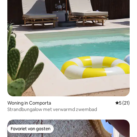
Woning in Comporta
Gemiddeld
5 (21)
Strandbungalow met verwarmd zwembad
Favoriet van gasten
Favoriet van gasten