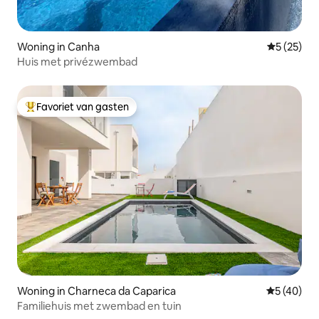
Woning in Canha
Gemiddelde
5 (25)
Huis met privézwembad
Favoriet van gasten
Topfavoriet van gasten
Woning in Charneca da Caparica
Gemiddelde
5 (40)
Familiehuis met zwembad en tuin