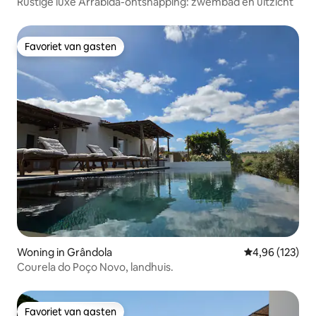
Rustige luxe Arrábida-ontsnapping: zwembad en uitzicht
Favoriet van gasten
Favoriet van gasten
Woning in Grândola
Gemiddelde beo
4,96 (123)
Courela do Poço Novo, landhuis.
Favoriet van gasten