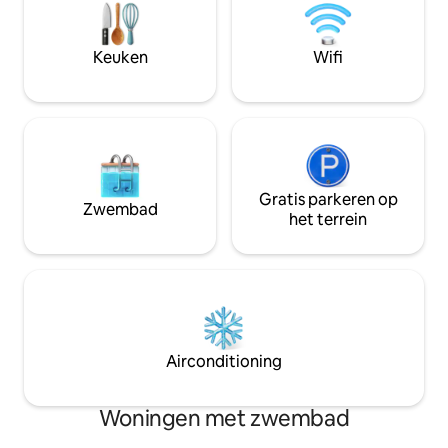
aanwezig zijn en beschikbaar zijn voor
kleine gezinnen di
onvoorziene situaties. Wandel naar het
comfort, eenvoud 
water op slechts een paar stappen
aan het strand in 
Keuken
Wifi
afstand aan het einde van de weg. Trek
Caparica in Portuga
erop uit en verken de buurt vol met
surfplekken, rest
schilderachtige huizen, leuke
zonsondergangbar
restaurants, winkels en koffieshops.
Loop bij voorkeur als het je in het
centrum van het dorp Alcochete. Roken
is niet toegestaan, noch huisdieren
meebrengen. Feestjes of evenementen
Gratis parkeren op
Zwembad
zijn niet toegestaan. Kinderen tot 1 jaar
het terrein
om veiligheidsredenen, aangezien er
geen poorten of deuren zijn op de trap
tussen de mezzanine / slaapkamer en
de begane grond.
Airconditioning
Woningen met zwembad