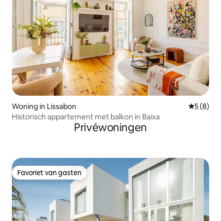
Woning in Lissabon
Gemiddeld
5 (8)
Historisch appartement met balkon in Baixa
Privéwoningen
Favoriet van gasten
Favoriet van gasten