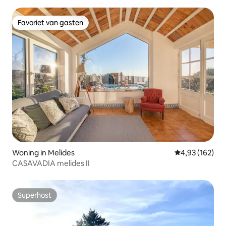
Favoriet van gasten
Favoriet van gasten
Woning in Melides
Gemiddelde beo
4,93 (162)
CASAVADIA melides II
Superhost
Superhost