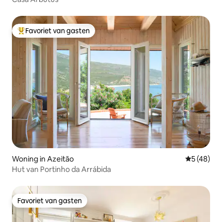
Favoriet van gasten
Topfavoriet van gasten
Woning in Azeitão
Gemiddelde
5 (48)
Hut van Portinho da Arrábida
Favoriet van gasten
Favoriet van gasten