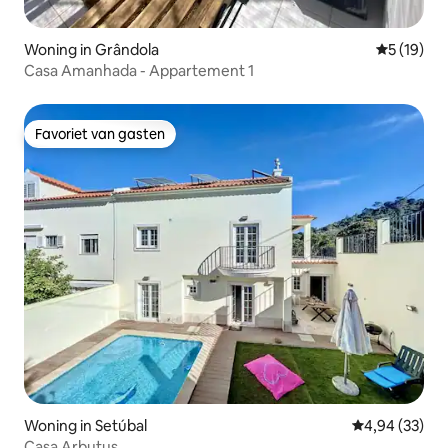
Woning in Grândola
Gemiddelde
5 (19)
Casa Amanhada - Appartement 1
Favoriet van gasten
Favoriet van gasten
Woning in Setúbal
Gemiddelde be
4,94 (33)
Casa Arbutus