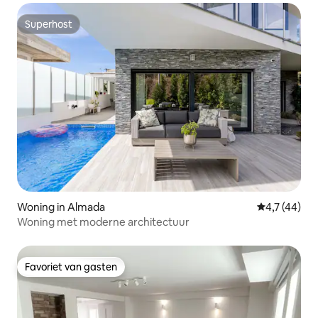
Superhost
Superhost
Woning in Almada
Gemiddelde b
4,7 (44)
Woning met moderne architectuur
Favoriet van gasten
Favoriet van gasten