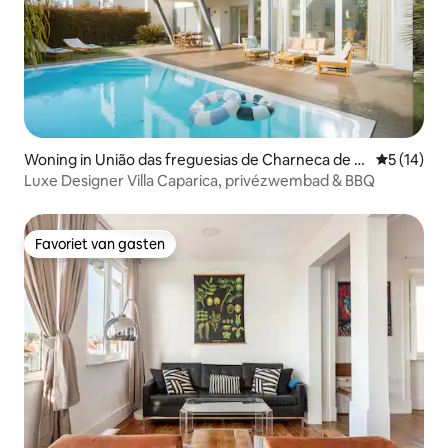
Woning in União das freguesias de Charneca de C
Gemiddelde
5 (14)
aparica e Sobreda
Luxe Designer Villa Caparica, privézwembad & BBQ
Favoriet van gasten
Favoriet van gasten