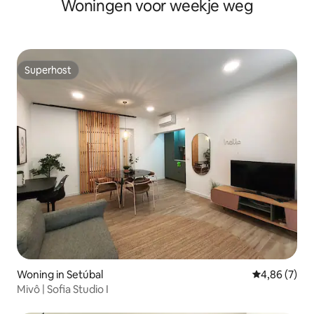
Woningen voor weekje weg
zwembad
Superhost
Superhost
Woning in Setúbal
Gemiddelde b
4,86 (7)
Mivô | Sofia Studio I