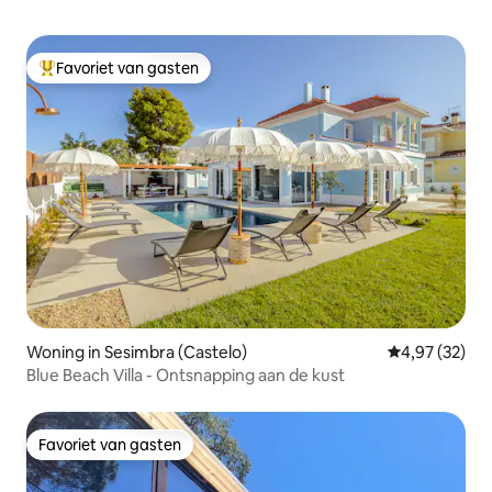
Favoriet van gasten
Topfavoriet van gasten
Woning in Sesimbra (Castelo)
Gemiddelde be
4,97 (32)
Blue Beach Villa - Ontsnapping aan de kust
Favoriet van gasten
Favoriet van gasten