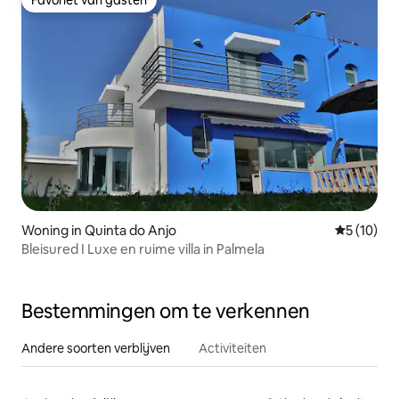
Favoriet van gasten
Favoriet van gasten
Woning in Quinta do Anjo
Gemiddelde
5 (10)
Bleisured I Luxe en ruime villa in Palmela
Bestemmingen om te verkennen
Andere soorten verblijven
Activiteiten