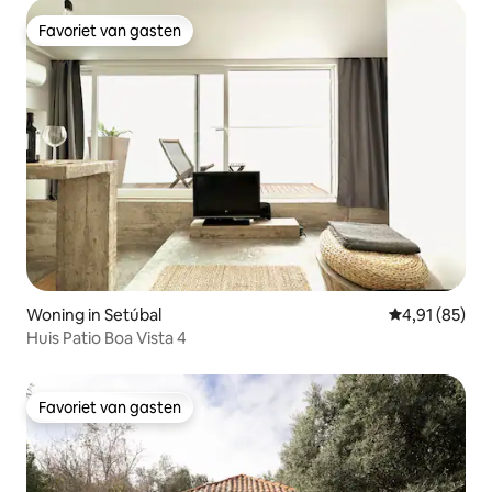
Favoriet van gasten
Favoriet van gasten
Woning in Setúbal
Gemiddelde be
4,91 (85)
Huis Patio Boa Vista 4
Favoriet van gasten
Favoriet van gasten