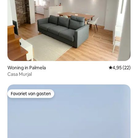
Woning in Palmela
Gemiddelde be
4,95 (22)
Casa Murjal
Favoriet van gasten
Favoriet van gasten