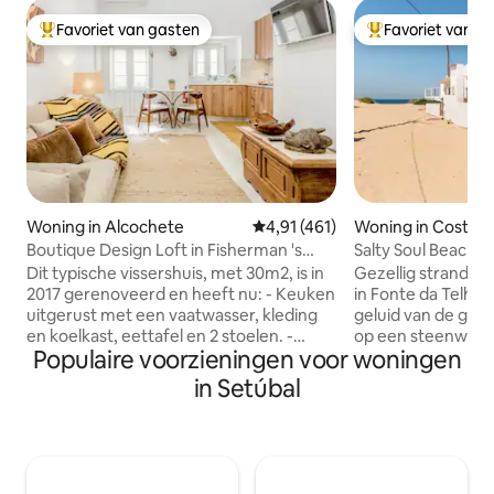
Favoriet van gasten
Favoriet van g
Topfavoriet van gasten
Topfavoriet van 
Woning in Alcochete
Gemiddelde beoordeling van 4,9
4,91 (461)
Woning in Costa d
a
Boutique Design Loft in Fisherman 's
Salty Soul Beach 
House
steenworp afstand
Dit typische vissershuis, met 30m2, is in
Gezellig strandhui
2017 gerenoveerd en heeft nu: - Keuken
in Fonte da Telha
uitgerust met een vaatwasser, kleding
geluid van de golv
en koelkast, eettafel en 2 stoelen. -
op een steenworp
Populaire voorzieningen voor woningen
Woonkamer met een comfortabele
oceaan. Dit lichte
bank, TV, WI-FI. - WC met douche. -
twee slaapkamers
in Setúbal
Mezzanine, met een toegangstrap, met
tweepersoonsbed
tweepersoonsbed (180), bureau en een
woonkamer met e
charriot. De gasten hebben toegang tot
en een eethoek, e
alle ruimtes behalve de opslagruimte.
barbecue voor maa
Meestal zullen we bij de in- en uitgang
buitenlucht. Perfe