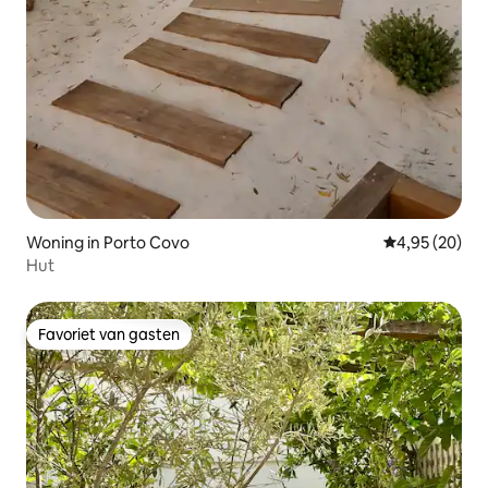
Woning in Porto Covo
Gemiddelde be
4,95 (20)
Hut
Favoriet van gasten
Favoriet van gasten