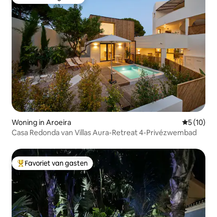
Favoriet van gasten
Woning in Aroeira
Gemiddelde
5 (10)
Casa Redonda van Villas Aura-Retreat 4-Privézwembad
Favoriet van gasten
Topfavoriet van gasten