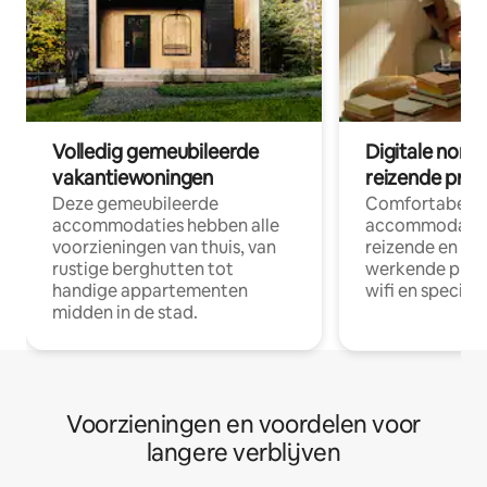
Volledig gemeubileerde
Digitale nom
vakantiewoningen
reizende prof
Deze gemeubileerde
Comfortabele
accommodaties hebben alle
accommodatie
voorzieningen van thuis, van
reizende en op
rustige berghutten tot
werkende profe
handige appartementen
wifi en special
midden in de stad.
Voorzieningen en voordelen voor
langere verblijven