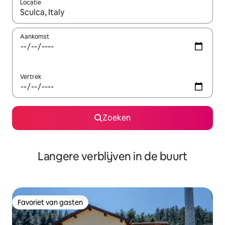
Locatie
Wanneer er resultaten beschikbaar zijn, maak je een keuze met 
Aankomst
Vertrek
Zoeken
Langere verblijven in de buurt
Favoriet van gasten
Favoriet van gasten