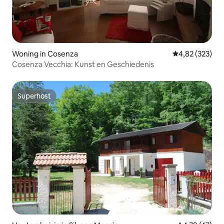
Woning in Cosenza
Gemiddelde beo
4,82 (323)
Cosenza Vecchia: Kunst en Geschiedenis
Superhost
Superhost