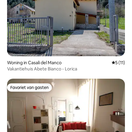
Woning in Casali del Manco
Gemiddeld
5 (11)
Vakantiehuis Abete Bianco - Lorica
Favoriet van gasten
Favoriet van gasten