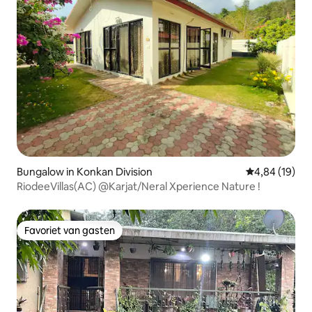
Bungalow in Konkan Division
Gemiddelde be
4,84 (19)
RiodeeVillas(AC) @Karjat/Neral Xperience Nature !
Favoriet van gasten
Favoriet van gasten