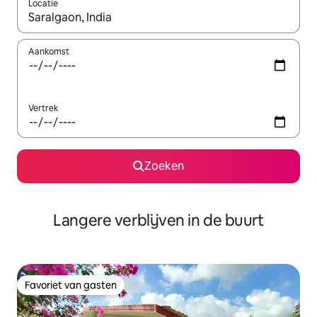
Locatie
Wanneer er resultaten beschikbaar zijn, maak je een keuze met 
Aankomst
Vertrek
Zoeken
Langere verblijven in de buurt
Favoriet van gasten
Favoriet van gasten