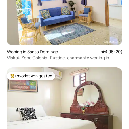
Woning in Santo Domingo
Gemiddelde be
4,95 (20)
Vlakbij Zona Colonial. Rustige, charmante woning in
Gazcue
Favoriet van gasten
Topfavoriet van gasten