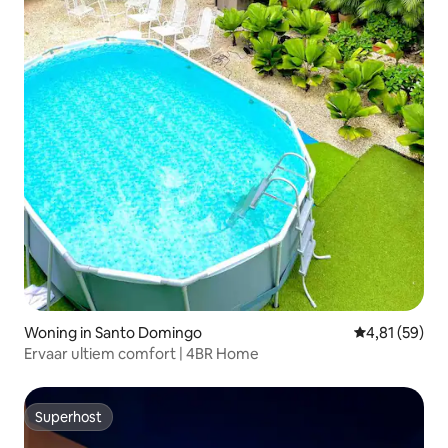
Woning in Santo Domingo
Gemiddelde be
4,81 (59)
Ervaar ultiem comfort | 4BR Home
Superhost
Superhost