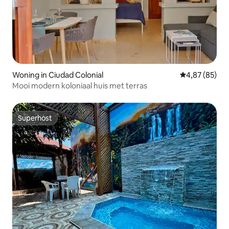
Woning in Ciudad Colonial
Gemiddelde be
4,87 (85)
Mooi modern koloniaal huis met terras
Superhost
Superhost