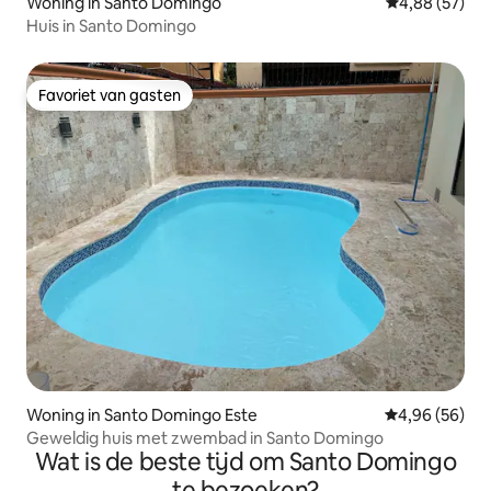
Woning in Santo Domingo
Gemiddelde be
4,88 (57)
Huis in Santo Domingo
Favoriet van gasten
Favoriet van gasten
Woning in Santo Domingo Este
Gemiddelde be
4,96 (56)
Geweldig huis met zwembad in Santo Domingo
Wat is de beste tijd om Santo Domingo
te bezoeken?