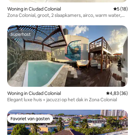
Woning in Ciudad Colonial
Gemiddelde
5 (18)
Zona Colonial, groot, 2 slaapkamers, airco, warm water,
wifi, met terras
Superhost
Superhost
Woning in Ciudad Colonial
Gemiddelde be
4,83 (36)
Elegant luxe huis + jacuzzi op het dak in Zona Colonial
Favoriet van gasten
Favoriet van gasten