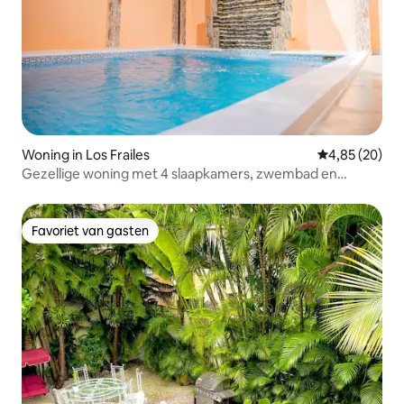
Woning in Los Frailes
Gemiddelde be
4,85 (20)
Gezellige woning met 4 slaapkamers, zwembad en
parkeerplaats
Favoriet van gasten
Favoriet van gasten