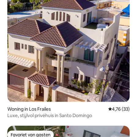
Woning in Los Frailes
Gemiddelde be
4,76 (33)
Luxe, stijlvol privéhuis in Santo Domingo
Favoriet van gasten