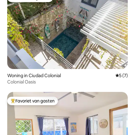
Favoriet van gasten
Woning in Ciudad Colonial
Gemiddeld
5 (7)
Colonial Oasis
Favoriet van gasten
Topfavoriet van gasten