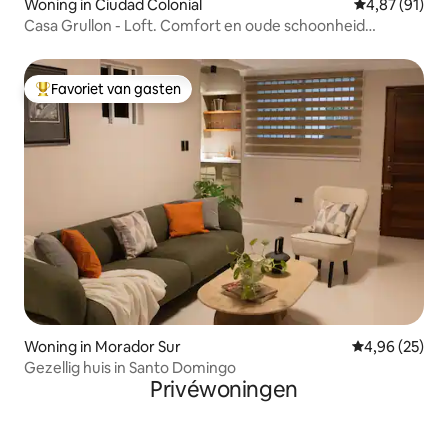
Woning in Ciudad Colonial
Gemiddelde be
4,87 (91)
Casa Grullon - Loft. Comfort en oude schoonheid
ontmoeten elkaar
Favoriet van gasten
Topfavoriet van gasten
Woning in Morador Sur
Gemiddelde be
4,96 (25)
Gezellig huis in Santo Domingo
Privéwoningen