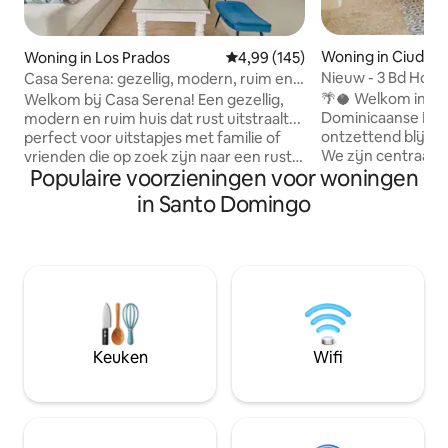
Woning in Ciudad 
Woning in Los Prados
Gemiddelde beoordeling van 4,9
4,99 (145)
Nieuw - 3 Bd Hous
Casa Serena: gezellig, modern, ruim en
Privédakterras
rustig
🌴🥥 Welkom in de
Welkom bij Casa Serena! Een gezellig,
Dominicaanse Repu
modern en ruim huis dat rust uitstraalt...
ontzettend blij om
perfect voor uitstapjes met familie of
We zijn centraal g
vrienden die op zoek zijn naar een rustig
Populaire voorzieningen voor woningen
Colonial, de histor
toevluchtsoord. Het ideale huis voor
de hoofdstad van
diegenen die in een centraal deel van
in Santo Domingo
Republiek, Santo 
Santo Domingo willen verblijven, terwijl
oudste doorlope
ze ook genieten van de voordelen van
nederzetting in Amerika. We 
een woonwijk met lage dichtheid. Met
steenworp afstand
gemakkelijke toegang, minimaal
nachtleven, bars,
verkeer, hoge veiligheidsnormen,
bezienswaardighed
serene omgeving, vriendelijke buren en
een eclectisch, u
een gevoel van rust, is Casa Serena in de
huis dat gezinnen
urbanisatie La Castellana de perfecte
Keuken
Wifi
verwelkomt.
keuze.