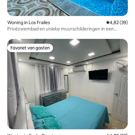
Woning in Los Frailes
Gemiddelde be
4,82 (39)
Privézwembad en unieke muurschilderingen in een
tropische oase
Favoriet van gasten
Favoriet van gasten