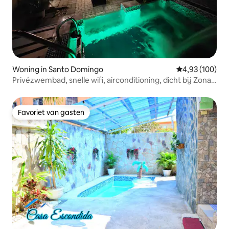
Woning in Santo Domingo
Gemiddelde beo
4,93 (100)
Privézwembad, snelle wifi, airconditioning, dicht bij Zona
Colonial
Favoriet van gasten
Favoriet van gasten