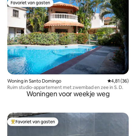
Favoriet van gasten
Favoriet van gasten
Woning in Santo Domingo
Gemiddelde be
4,81 (36)
Ruim studio-appartement met zwembad en zee in S. D.
Woningen voor weekje weg
Favoriet van gasten
Topfavoriet van gasten