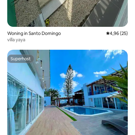
Woning in Santo Domingo
Gemiddelde be
4,96 (25)
villa yaya
Superhost
Superhost