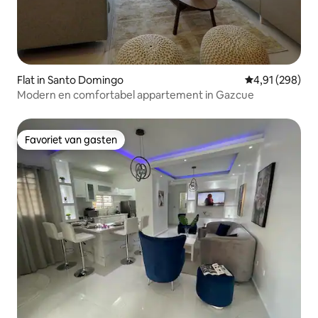
Flat in Santo Domingo
Gemiddelde beo
4,91 (298)
Modern en comfortabel appartement in Gazcue
Favoriet van gasten
Favoriet van gasten