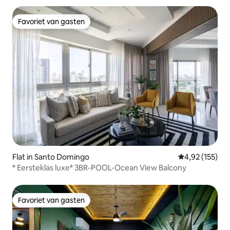
Favoriet van gasten
Favoriet van gasten
Flat in Santo Domingo
Gemiddelde beo
4,92 (155)
* Eersteklas luxe* 3BR-POOL-Ocean View Balcony
Favoriet van gasten
Favoriet van gasten