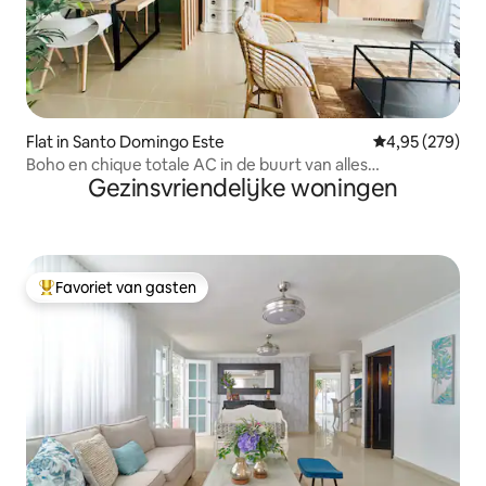
Flat in Santo Domingo Este
Gemiddelde beo
4,95 (279)
Boho en chique totale AC in de buurt van alles
Gezinsvriendelijke woningen
appartement
Favoriet van gasten
Topfavoriet van gasten