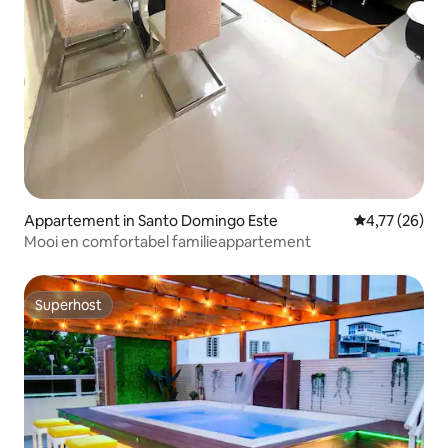
Appartement in Santo Domingo Este
Gemiddelde be
4,77 (26)
Mooi en comfortabel familieappartement
Superhost
Superhost