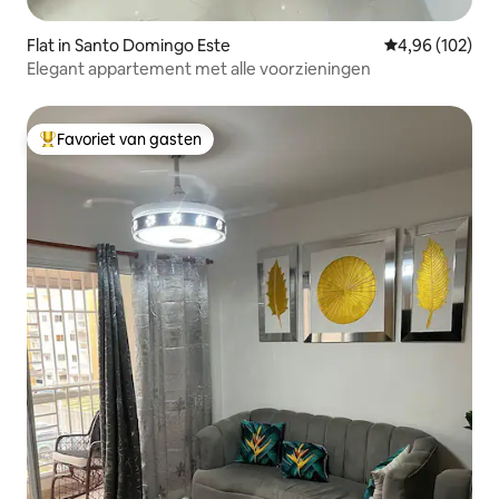
Flat in Santo Domingo Este
Gemiddelde beo
4,96 (102)
Elegant appartement met alle voorzieningen
Favoriet van gasten
Topfavoriet van gasten