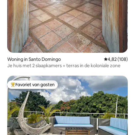
Woning in Santo Domingo
Gemiddelde beo
4,82 (108)
Je huis met 2 slaapkamers + terras in de koloniale zone
Favoriet van gasten
Topfavoriet van gasten