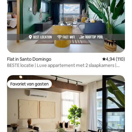
Flat in Santo Domingo
Gemiddelde beo
4,94 (110)
BESTE locatie | Luxe appartement met 2 slaapkamers |
ZWEMBAD en FITNESSRUIMTE
Favoriet van gasten
Favoriet van gasten