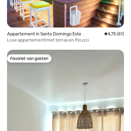
Appartement in Santo Domingo Este
Gemiddelde b
4,75 (61)
Luxe appartement|met terras en Picuzzi
Favoriet van gasten
Favoriet van gasten