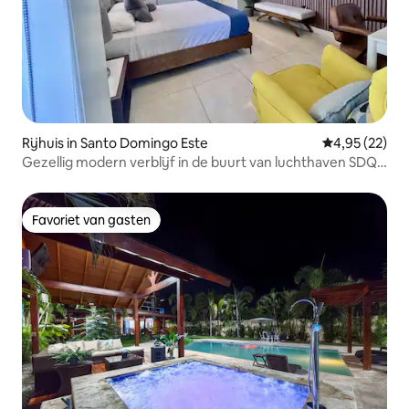
Rijhuis in Santo Domingo Este
Gemiddelde be
4,95 (22)
Gezellig modern verblijf in de buurt van luchthaven SDQ |
San Isidro
Favoriet van gasten
Favoriet van gasten