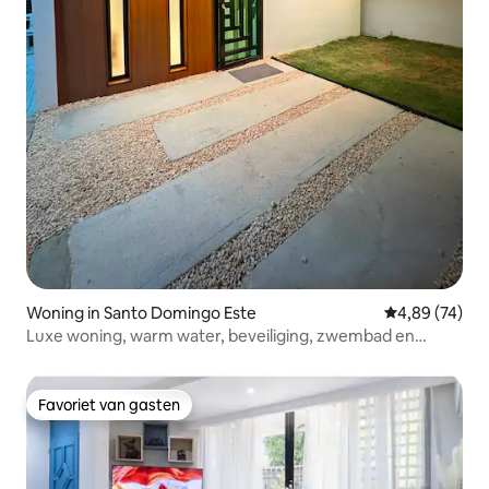
Woning in Santo Domingo Este
Gemiddelde be
4,89 (74)
Luxe woning, warm water, beveiliging, zwembad en
terras
Favoriet van gasten
Favoriet van gasten