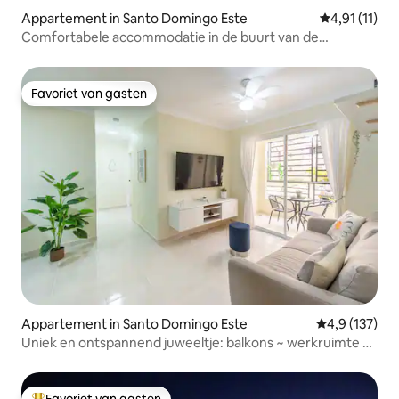
Appartement in Santo Domingo Este
Gemiddelde b
4,91 (11)
Comfortabele accommodatie in de buurt van de
luchthaven
Favoriet van gasten
Favoriet van gasten
Appartement in Santo Domingo Este
Gemiddelde be
4,9 (137)
Uniek en ontspannend juweeltje: balkons ~ werkruimte ~
pakket
Favoriet van gasten