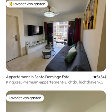
Favoriet van gasten
Topfavoriet van gasten
Appartement in Santo Domingo Este
Gemiddelde
5 (54)
KingSize, Premium-appartement•Dichtbij luchthaven-
WiFi.
Favoriet van gasten
Favoriet van gasten