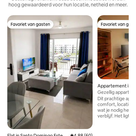
hoog gewaardeerd voor hun locatie, netheid en meer.
Favoriet van gasten
Favoriet van gas
Favoriet van gasten
Favoriet van gas
Appartement in S
ngo Este
Gezellig appartem
minuten van AILA
Dit prachtige ap
comfort, locatie en 
wat je nodig heb
verblijf. Het ligt op slechts 15 minuten
van de internation
Américas, in een 
bereikbare omgev
Flat in Santo Domingo Este
Gemiddelde beoordeling van 4,
4,88 (60)