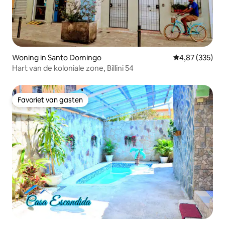
Woning in Santo Domingo
Gemiddelde beo
4,87 (335)
Hart van de koloniale zone, Billini 54
Favoriet van gasten
Favoriet van gasten