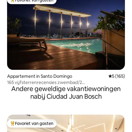
Topfavoriet van gasten
Appartement in Santo Domingo
Gemiddelde 
5 (165)
165 vijfsterrenrecensies zwembad/2
Andere geweldige vakantiewoningen
jacuzzi's/fitnessruimte
nabij Ciudad Juan Bosch
Favoriet van gasten
Topfavoriet van gasten