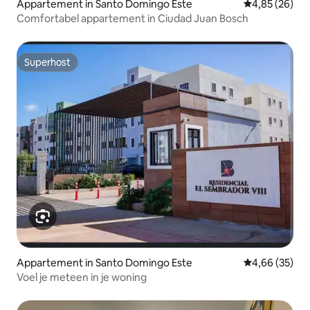
Appartement in Santo Domingo Este
Gemiddelde be
4,85 (26)
Comfortabel appartement in Ciudad Juan Bosch
Superhost
Superhost
Appartement in Santo Domingo Este
Gemiddelde be
4,66 (35)
Voel je meteen in je woning