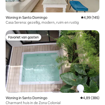
Woning in Santo Domingo
Gemiddelde beo
4,99 (145)
Casa Serena: gezellig, modern, ruim en rustig
Favoriet van gasten
Favoriet van gasten
Woning in Santo Domingo
Gemiddelde beo
4,89 (386)
Charmant huis in de Zona Colonial