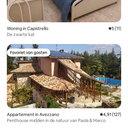
Woning in Capistrello
Gemiddeld
5 (11)
De zwarte kat
Favoriet van gasten
Favoriet van gasten
Appartement in Avezzano
Gemiddelde be
4,91 (127)
Penthouse midden in de natuur van Paola & Marco