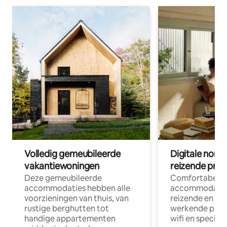
Volledig gemeubileerde
Digitale nom
vakantiewoningen
reizende prof
Deze gemeubileerde
Comfortabele
accommodaties hebben alle
accommodatie
voorzieningen van thuis, van
reizende en op
rustige berghutten tot
werkende profe
handige appartementen
wifi en special