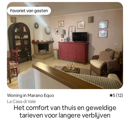
Favoriet van gasten
Favoriet van gasten
Woning in Marano Equo
Gemiddeld
5 (12)
La Casa di Vale
Het comfort van thuis en geweldige
tarieven voor langere verblijven