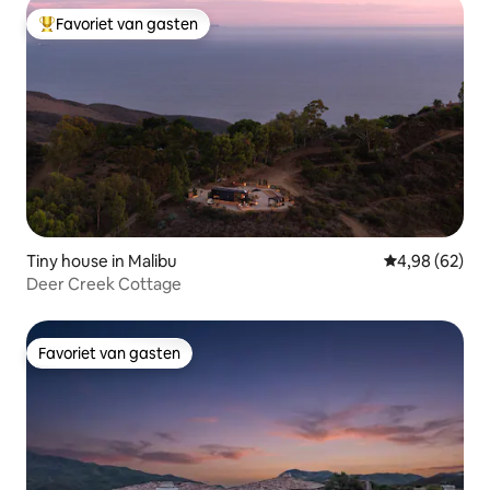
Favoriet van gasten
Topfavoriet van gasten
Tiny house in Malibu
Gemiddelde be
4,98 (62)
Deer Creek Cottage
Favoriet van gasten
Favoriet van gasten