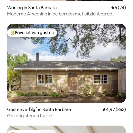
Woning in Santa Barbara
Gemiddelde
5 (24)
Moderne A-woning in de bergen met uitzicht op de
oceaan en het eiland
Favoriet van gasten
Topfavoriet van gasten
Gastenverblijf in Santa Barbara
Gemiddelde beo
4,97 (353)
Gezellig stenen huisje