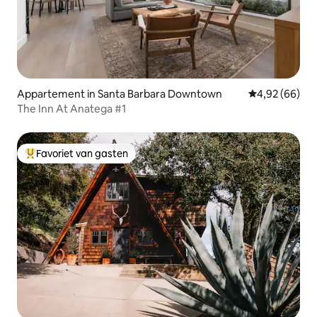
Appartement in Santa Barbara Downtown
Gemiddelde be
4,92 (66)
The Inn At Anatega #1
Favoriet van gasten
Topfavoriet van gasten