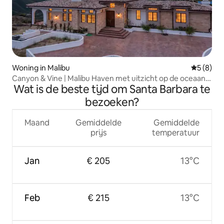
Woning in Malibu
Gemiddeld
5 (8)
Canyon & Vine | Malibu Haven met uitzicht op de oceaan
Wat is de beste tijd om Santa Barbara te
en de canyon
bezoeken?
Maand
Gemiddelde
Gemiddelde
prijs
temperatuur
Jan
€ 205
13°C
Feb
€ 215
13°C