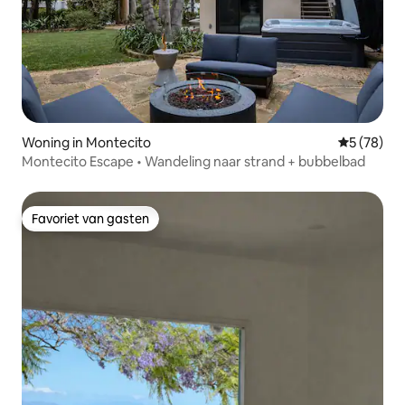
Woning in Montecito
Gemiddelde
5 (78)
Montecito Escape • Wandeling naar strand + bubbelbad
Favoriet van gasten
Favoriet van gasten