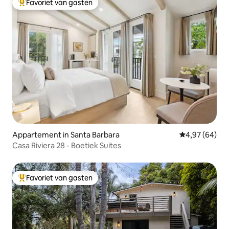
Favoriet van gasten
Topfavoriet van gasten
Appartement in Santa Barbara
Gemiddelde be
4,97 (64)
Casa Riviera 28 - Boetiek Suites
Favoriet van gasten
Topfavoriet van gasten