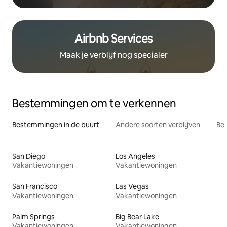
Airbnb Services
Maak je verblijf nog specialer
Bestemmingen om te verkennen
Bestemmingen in de buurt
Andere soorten verblijven
Bes
San Diego
Los Angeles
Vakantiewoningen
Vakantiewoningen
San Francisco
Las Vegas
Vakantiewoningen
Vakantiewoningen
Palm Springs
Big Bear Lake
Vakantiewoningen
Vakantiewoningen