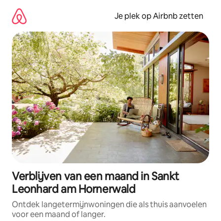
Ga
direct
Je plek op Airbnb zetten
naar
inhoud
Verblijven van een maand in Sankt
Leonhard am Hornerwald
Ontdek langetermijnwoningen die als thuis aanvoelen
voor een maand of langer.