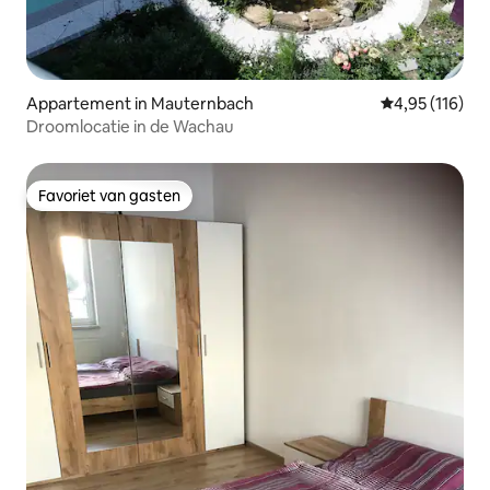
Appartement in Mauternbach
Gemiddelde beo
4,95 (116)
Droomlocatie in de Wachau
Favoriet van gasten
Favoriet van gasten