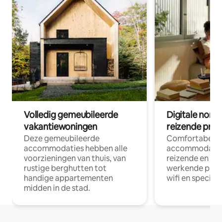
Volledig gemeubileerde
Digitale nom
vakantiewoningen
reizende prof
Deze gemeubileerde
Comfortabele
accommodaties hebben alle
accommodatie
voorzieningen van thuis, van
reizende en op
rustige berghutten tot
werkende profe
handige appartementen
wifi en special
midden in de stad.