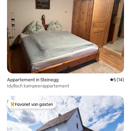
Appartement in Steinegg
Gemiddelde
5 (14)
Idyllisch kampeerappartement
Favoriet van gasten
Topfavoriet van gasten