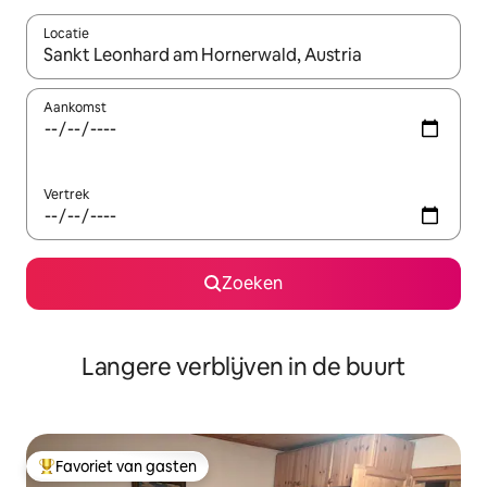
Locatie
Wanneer er resultaten beschikbaar zijn, maak je een keuze met 
Aankomst
Vertrek
Zoeken
Langere verblijven in de buurt
Favoriet van gasten
Topfavoriet van gasten