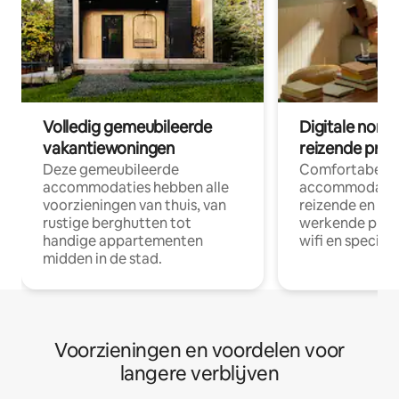
Volledig gemeubileerde
Digitale nom
vakantiewoningen
reizende prof
Deze gemeubileerde
Comfortabele
accommodaties hebben alle
accommodatie
voorzieningen van thuis, van
reizende en op
rustige berghutten tot
werkende profe
handige appartementen
wifi en special
midden in de stad.
Voorzieningen en voordelen voor
langere verblijven