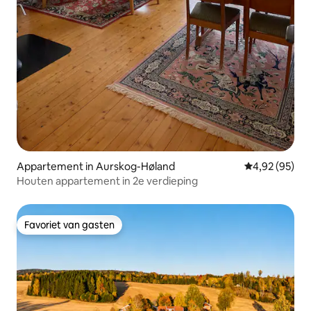
Appartement in Aurskog-Høland
Gemiddelde be
4,92 (95)
Houten appartement in 2e verdieping
Favoriet van gasten
Favoriet van gasten