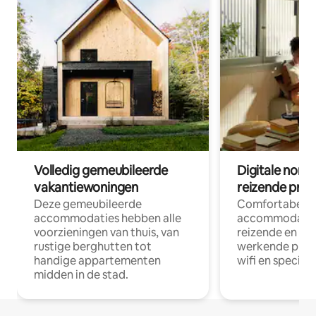
Volledig gemeubileerde
Digitale nom
vakantiewoningen
reizende prof
Deze gemeubileerde
Comfortabele
accommodaties hebben alle
accommodatie
voorzieningen van thuis, van
reizende en op
rustige berghutten tot
werkende profe
handige appartementen
wifi en special
midden in de stad.