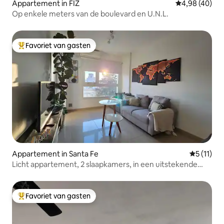
Appartement in FIZ
Gemiddelde be
4,98 (40)
Op enkele meters van de boulevard en U.N.L.
Favoriet van gasten
Topfavoriet van gasten
Appartement in Santa Fe
Gemiddeld
5 (11)
Licht appartement, 2 slaapkamers, in een uitstekende
buurt. Met garage!
Favoriet van gasten
Topfavoriet van gasten