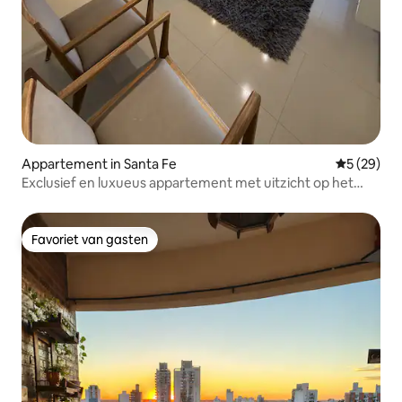
Appartement in Santa Fe
Gemiddelde
5 (29)
Exclusief en luxueus appartement met uitzicht op het
meer
Favoriet van gasten
Favoriet van gasten