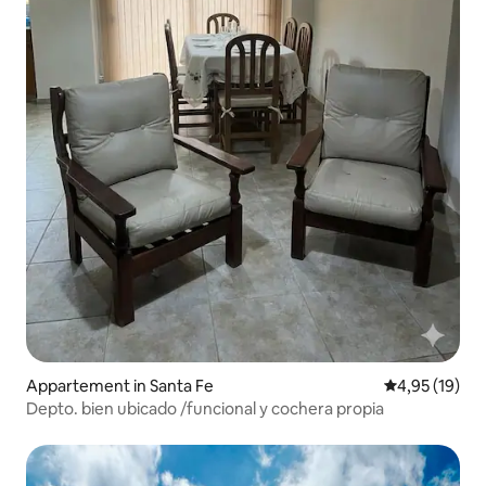
Appartement in Santa Fe
Gemiddelde be
4,95 (19)
Depto. bien ubicado /funcional y cochera propia