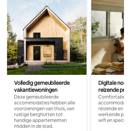
Volledig gemeubileerde
Digitale nom
vakantiewoningen
reizende prof
Deze gemeubileerde
Comfortabele
accommodaties hebben alle
accommodatie
voorzieningen van thuis, van
reizende en op
rustige berghutten tot
werkende profe
handige appartementen
wifi en special
midden in de stad.