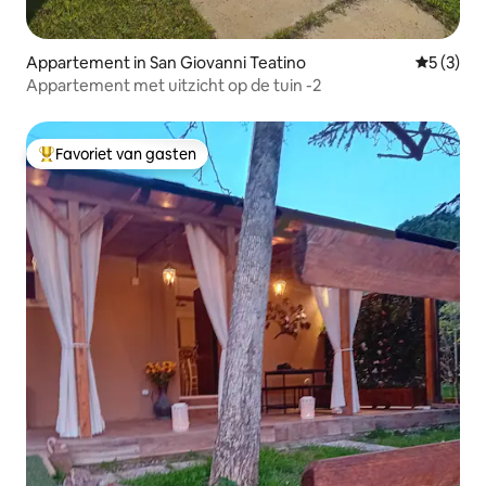
Appartement in San Giovanni Teatino
Gemiddeld
5 (3)
Appartement met uitzicht op de tuin -2
Favoriet van gasten
Topfavoriet van gasten