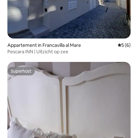
Appartement in Francavilla al Mare
Gemiddeld
5 (6)
Pescara INN | Uitzicht op zee
Superhost
Superhost