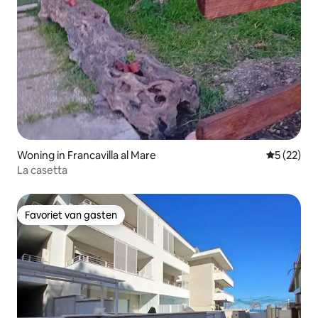
Woning in Francavilla al Mare
Gemiddelde
5 (22)
La casetta
Favoriet van gasten
Favoriet van gasten