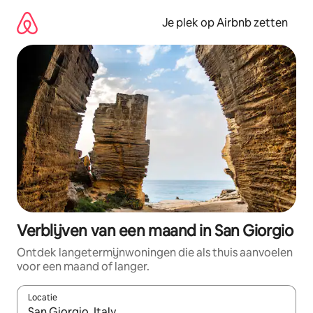
Ga
direct
Je plek op Airbnb zetten
naar
inhoud
Verblijven van een maand in San Giorgio
Ontdek langetermijnwoningen die als thuis aanvoelen
voor een maand of langer.
Locatie
Wanneer er resultaten beschikbaar zijn, maak je een keuze met 