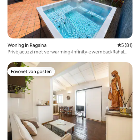
Woning in Ragalna
Gemiddelde
5 (81)
Privéjacuzzi met verwarming•Infinity-zwembad•Rahal
Luxury
Favoriet van gasten
Favoriet van gasten