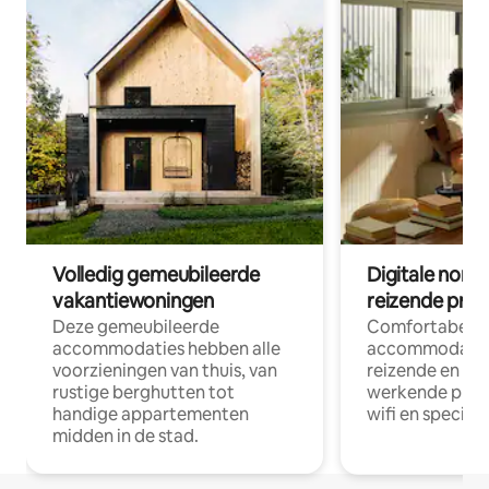
Volledig gemeubileerde
Digitale nom
vakantiewoningen
reizende prof
Deze gemeubileerde
Comfortabele
accommodaties hebben alle
accommodatie
voorzieningen van thuis, van
reizende en op
rustige berghutten tot
werkende profe
handige appartementen
wifi en special
midden in de stad.