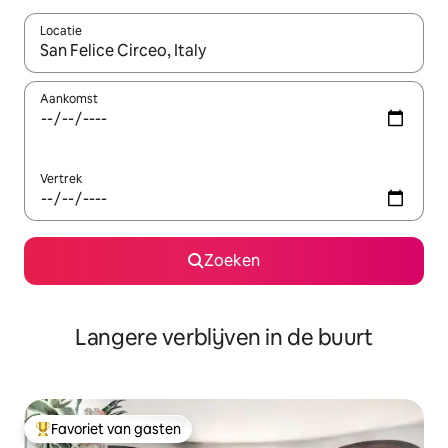
Locatie
Wanneer er resultaten beschikbaar zijn, maak je een keuze met 
Aankomst
Vertrek
Zoeken
Langere verblijven in de buurt
Favoriet van gasten
Topfavoriet van gasten