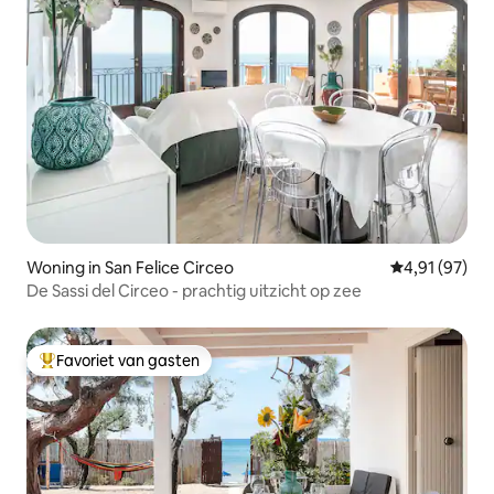
Woning in San Felice Circeo
Gemiddelde be
4,91 (97)
De Sassi del Circeo - prachtig uitzicht op zee
Favoriet van gasten
Topfavoriet van gasten