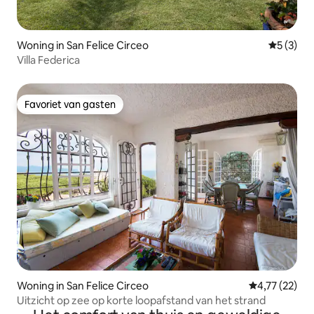
Woning in San Felice Circeo
Gemiddeld
5 (3)
Villa Federica
Favoriet van gasten
Favoriet van gasten
Woning in San Felice Circeo
Gemiddelde be
4,77 (22)
Uitzicht op zee op korte loopafstand van het strand