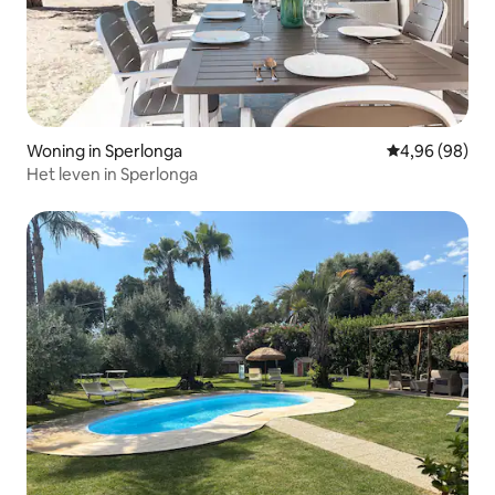
Woning in Sperlonga
Gemiddelde be
4,96 (98)
Het leven in Sperlonga