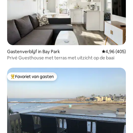
Gastenverblijf in Bay Park
Gemiddelde beo
4,96 (405)
Privé Guesthouse met terras met uitzicht op de baai
Favoriet van gasten
Topfavoriet van gasten