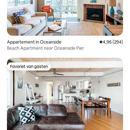
Appartement in Oceanside
Gemiddelde beo
4,96 (294)
Beach Apartment near Oceanside Pier
Favoriet van gasten
Favoriet van gasten