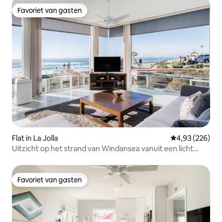
Favoriet van gasten
Favoriet van gasten
Flat in La Jolla
Gemiddelde beo
4,93 (226)
Uitzicht op het strand van Windansea vanuit een licht
appartement
Favoriet van gasten
Favoriet van gasten