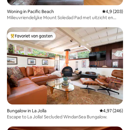
Woning in Pacific Beach
Gemiddelde be
4,9 (203)
Milieuvriendelijke Mount Soledad Pad met uitzicht en
verwarmd zwembad
Favoriet van gasten
Topfavoriet van gasten
Bungalow in La Jolla
Gemiddelde beo
4,97 (246)
Escape to La Jolla! Secluded WindanSea Bungalow.