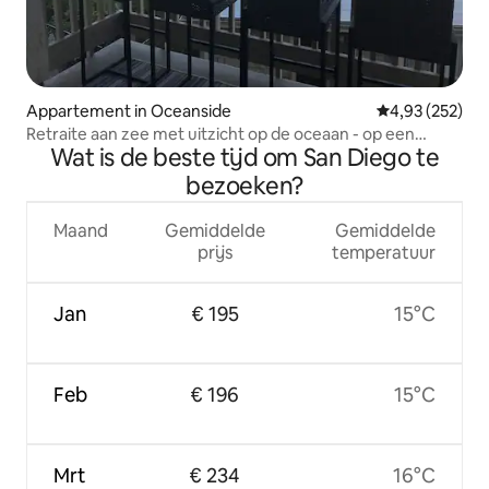
Appartement in Oceanside
Gemiddelde beo
4,93 (252)
Retraite aan zee met uitzicht op de oceaan - op een
Wat is de beste tijd om San Diego te
steenworp afstand van het strand
bezoeken?
Maand
Gemiddelde
Gemiddelde
prijs
temperatuur
Jan
€ 195
15°C
Feb
€ 196
15°C
Mrt
€ 234
16°C