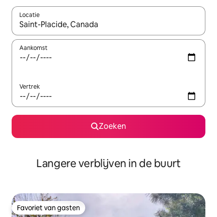
Locatie
Wanneer er resultaten beschikbaar zijn, maak je een keuze met 
Aankomst
Vertrek
Zoeken
Langere verblijven in de buurt
Favoriet van gasten
Favoriet van gasten