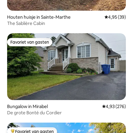
Houten huisje in Sainte-Marthe
Gemiddelde be
4,95 (39)
The Sablière Cabin
Favoriet van gasten
Favoriet van gasten
Bungalow in Mirabel
Gemiddelde beo
4,93 (276)
De grote Bonté du Cordier
Favoriet van gasten