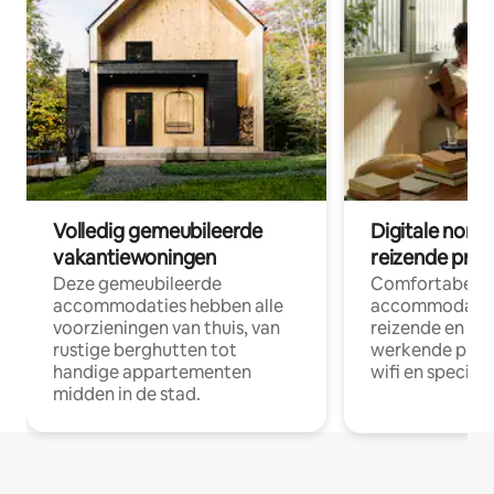
Volledig gemeubileerde
Digitale nom
vakantiewoningen
reizende prof
Deze gemeubileerde
Comfortabele
accommodaties hebben alle
accommodatie
voorzieningen van thuis, van
reizende en op
rustige berghutten tot
werkende profe
handige appartementen
wifi en special
midden in de stad.