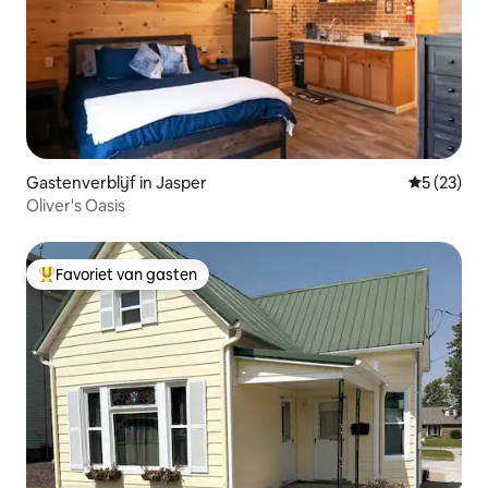
Gastenverblijf in Jasper
Gemiddelde
5 (23)
Oliver's Oasis
Favoriet van gasten
Topfavoriet van gasten