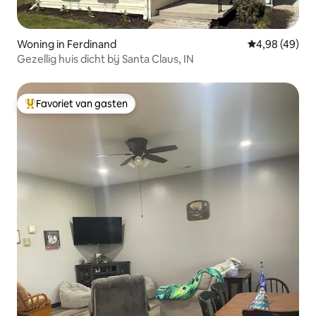
Woning in Ferdinand
Gemiddelde be
4,98 (49)
Gezellig huis dicht bij Santa Claus, IN
Favoriet van gasten
Topfavoriet van gasten