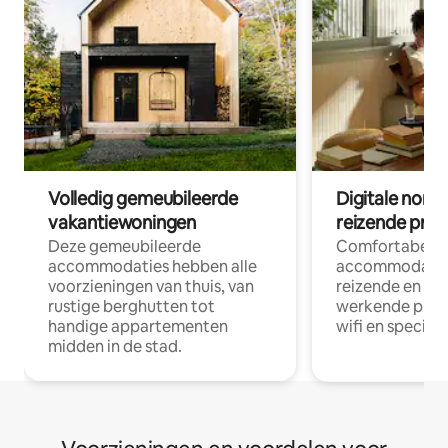
Volledig gemeubileerde
Digitale nom
vakantiewoningen
reizende prof
Deze gemeubileerde
Comfortabele
accommodaties hebben alle
accommodatie
voorzieningen van thuis, van
reizende en op
rustige berghutten tot
werkende profe
handige appartementen
wifi en special
midden in de stad.