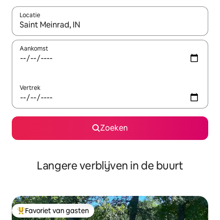
Locatie
Wanneer er resultaten beschikbaar zijn, maak je een keuze met 
Aankomst
Vertrek
Zoeken
Langere verblijven in de buurt
Favoriet van gasten
Topfavoriet van gasten