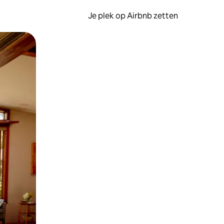
Je plek op Airbnb zetten
en of swipen.