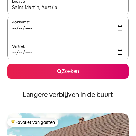
Locatie
Wanneer er resultaten beschikbaar zijn, maak je een keuze met 
Aankomst
Vertrek
Zoeken
Langere verblijven in de buurt
Favoriet van gasten
Topfavoriet van gasten