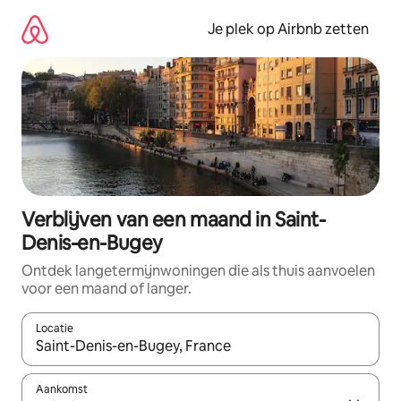
Ga
direct
Je plek op Airbnb zetten
naar
inhoud
Verblijven van een maand in Saint-
Denis-en-Bugey
Ontdek langetermijnwoningen die als thuis aanvoelen
voor een maand of langer.
Locatie
Wanneer er resultaten beschikbaar zijn, maak je een keuze met 
Aankomst