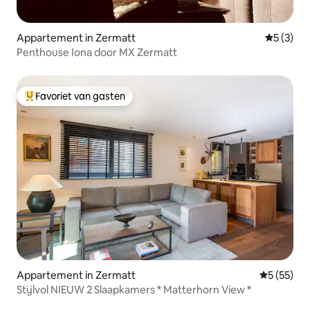
Appartement in Zermatt
Gemiddeld
5 (3)
Penthouse Iona door MX Zermatt
Favoriet van gasten
Topfavoriet van gasten
Appartement in Zermatt
Gemiddelde
5 (55)
Stijlvol NIEUW 2 Slaapkamers * Matterhorn View *