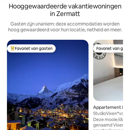
Hooggewaardeerde vakantiewoningen
in Zermatt
Gasten zijn unaniem: deze accommodaties worden
hoog gewaardeerd voor hun locatie, netheid en meer.
Favoriet van gasten
Favoriet van gas
Topfavoriet van gasten
Favoriet van gas
Appartement in Z
StudioVixen*volle
gerenoveerd,centr
Deze mooie/downt
skiën*
genaamd Vixen (t