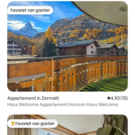
Favoriet van gasten
Favoriet van gasten
Appartement in Zermatt
Gemiddelde be
4,93 (15)
Haus Welcome Appartement Horizon Haus Welcome
Favoriet van gasten
Topfavoriet van gasten