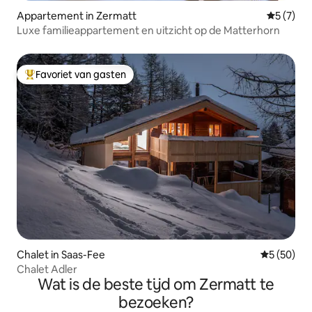
Appartement in Zermatt
Gemiddeld
5 (7)
Luxe familieappartement en uitzicht op de Matterhorn
Favoriet van gasten
Topfavoriet van gasten
Chalet in Saas-Fee
Gemiddelde
5 (50)
Chalet Adler
Wat is de beste tijd om Zermatt te
bezoeken?