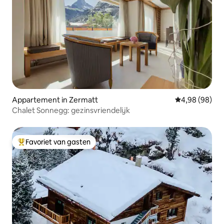
Appartement in Zermatt
Gemiddelde be
4,98 (98)
Chalet Sonnegg: gezinsvriendelijk
Favoriet van gasten
Topfavoriet van gasten