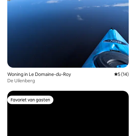
Woning in Le Domaine-du-Roy
Gemiddelde
5 (14)
De Uilenberg
Favoriet van gasten
Favoriet van gasten