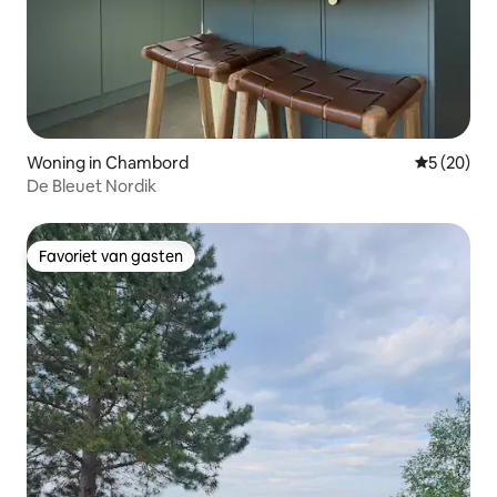
Woning in Chambord
Gemiddelde
5 (20)
De Bleuet Nordik
Favoriet van gasten
Favoriet van gasten