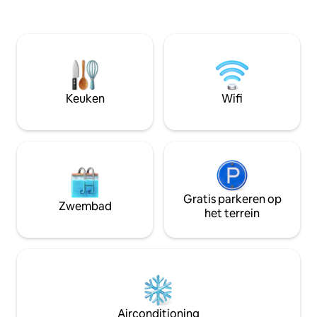
Kleuren en afbeel
ontsnappen aan de dagelijkse routine.
dieren uit het ge
Zowel in de zomer als in de winter heb je
kern van dit warm
gemakkelijk toegang tot een breed
donker, het is klaa
scala aan activiteiten in de buurt: skiën,
verwelkomen voor 
vissen, stranden, de Zoo Sauvage de St-
Félicien, fietspaden en nog veel meer.
Hier nodigt elk moment uit tot
Keuken
Wifi
ontspanning
Gratis parkeren op
Zwembad
het terrein
Airconditioning