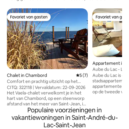
Favoriet van gasten
Favoriet van gas
Favoriet van gasten
Favoriet van gas
Appartement in R
Aube du Lac - La 
Aube du Lac is ee
Chalet in Chambord
Gemiddelde beoordeling va
5 (7)
stadsappartemen
Comfort en prachtig uitzicht op het
appartementen be
meer | Vaela
CITQ: 322118 | Vervaldatum: 22-09-2026
op de tweede verd
Het Vaela-chalet verwelkomt je in het
gebouw op minder
hart van Chambord, op een steenworp
lopen van de oever
afstand van het meer van Saint-Jean, in
complex beschikt
Populaire voorzieningen in
een rustige omgeving omgeven door
terras en een was
natuur. Met zijn warme sfeer en
vakantiewoningen in Saint-André-du-
gratis toegang to
doordacht ontworpen comfort is het de
Lac-Saint-Jean
neemt je mee teru
perfecte plek om te ontspannen en te