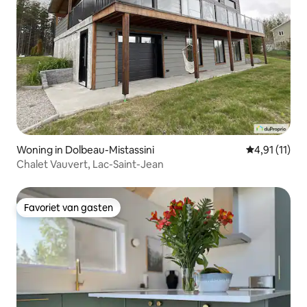
Woning in Dolbeau-Mistassini
Gemiddelde b
4,91 (11)
Chalet Vauvert, Lac-Saint-Jean
Favoriet van gasten
Favoriet van gasten