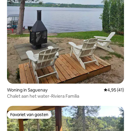
Woning in Saguenay
Gemiddelde b
4,95 (41)
Chalet aan het water-Riviera Familia
Favoriet van gasten
Favoriet van gasten