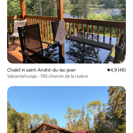
Chalet in saint-André-du-lac-jean
Gemiddelde b
4,9 (48)
Vakantiehuisje - 190 chemin de la rivière