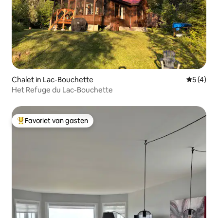
Chalet in Lac-Bouchette
Gemiddeld
5 (4)
Het Refuge du Lac-Bouchette
Favoriet van gasten
Topfavoriet van gasten