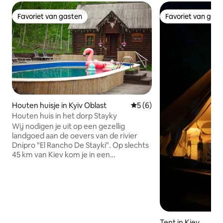
Favoriet van gasten
Favoriet van gas
Favoriet van gasten
Favoriet van gas
Houten huisje in Kyiv Oblast
Gemiddelde beoordeling va
5 (6)
Houten huis in het dorp Stayky
Wij nodigen je uit op een gezellig
landgoed aan de oevers van de rivier
Dnipro "El Rancho De Stayki". Op slechts
45 km van Kiev kom je in een
fantastische sfeer met pittoresk uitzicht
en een gezellig huis vanuit de hut, waar
je kunt genieten van een thuismenu van
de gastvrouw, opwarmen in het bad en
ontspannen bij de open haard. In de
zomer vindt u: een buitenterras met 11
m. zwembad, een barbecueplek, een
Tent in Kiev