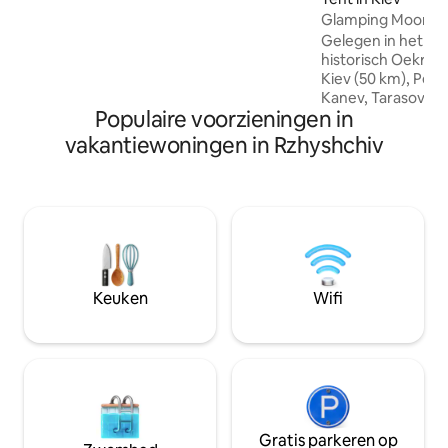
trampoline voor kinderen, vissen,
Glamping Moon H
wandelingen langs het prominente
Gelegen in het ce
gebied, persoonlijke toegang tot het
historisch Oekraïe
pad naar het observatiedek, over de
Kiev (50 km), Pereyaslav (30 km) en
cirkels van de rivier de
Kanev, Tarasova M
Dnipro,parkeerplaats.
Populaire voorzieningen in
bij bezienswaardi
overstroomde ker
vakantiewoningen in Rzhyshchiv
schiereiland. Onze
verwarmde tent li
onder de oude ei
dennenbos en 8 m
mooie meer om 
kunnen voor je ko
een badkamer, ee
elektriciteit. U ku
Keuken
Wifi
kajakken met onze
huren.
Gratis parkeren op