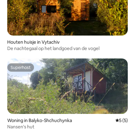
Houten huisje in Vytachiv
De nachtegaal op het landgoed van de vogel
Superhost
Superhost
Woning in Balyko-Shchuchynka
Gemiddeld
5 (5)
Nansen's hut