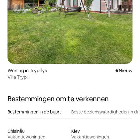
Woning in Trypillya
Nieuwe ac
Nieuw
Villa Trypill
Bestemmingen om te verkennen
Bestemmingen in de buurt
Beste bezienswaardigheden in de
Chișinău
Kiev
Vakantiewoningen
Vakantiewoningen