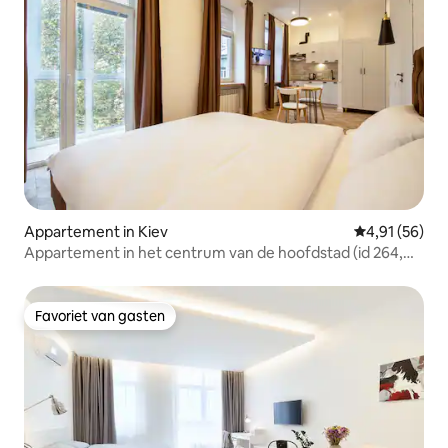
Appartement in Kiev
Gemiddelde be
4,91 (56)
Appartement in het centrum van de hoofdstad (id 264,
304)
Favoriet van gasten
Favoriet van gasten