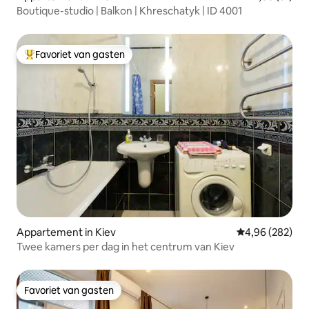
Boutique-studio | Balkon | Khreschatyk | ID 4001
Favoriet van gasten
Topfavoriet van gasten
Appartement in Kiev
Gemiddelde beo
4,96 (282)
Twee kamers per dag in het centrum van Kiev
Favoriet van gasten
Favoriet van gasten