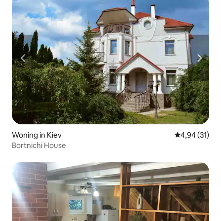
Woning in Kiev
Gemiddelde be
4,94 (31)
Bortnichi House