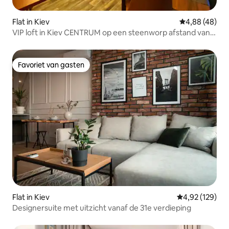
Flat in Kiev
Gemiddelde be
4,88 (48)
VIP loft in Kiev CENTRUM op een steenworp afstand van
Arena citi
Favoriet van gasten
Favoriet van gasten
Flat in Kiev
Gemiddelde beo
4,92 (129)
Designersuite met uitzicht vanaf de 31e verdieping