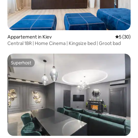
Appartement in Kiev
Gemiddelde
5 (30)
Central 1BR | Home Cinema | Kingsize bed | Groot bad
Superhost
Superhost