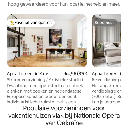
hoog gewaardeerd voor hun locatie, netheid en meer.
Favoriet van gasten
Superhost
Topfavoriet van gasten
Superhost
Appartement in Kiev
Gemiddelde beoordeling van 4,9
4,96 (370)
Appartement in K
Stroomvoorziening / Artistieke studio in
6e verdieping va
het centrum
Chicago met ond
Dwaal door een open studio en ontdek
Het appartement i
parkeergarage
planken met boeken en hedendaagse
verdieping dicht b
Europese kunst en creëer een echt
(700 meter). Binn
individualistische ruimte. Het is een
kun je betrouwbare
Populaire voorzieningen voor
inspirerende stedelijke schuilplaats en
ondergrondse par
een ideale uitvalsbasis voor het
trappen. Ramen zi
vakantiehuizen vlak bij Nationale Opera
verkennen van een historische stad. Het
gewikkeld in het m
van Oekraïne
atelier staat in het centrum van Kiev. De
Supermarkt Mega