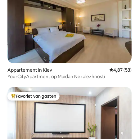
Appartement in Kiev
Gemiddelde be
4,87 (53)
YourCityApartment op Maidan Nezalezhnosti
Favoriet van gasten
Topfavoriet van gasten