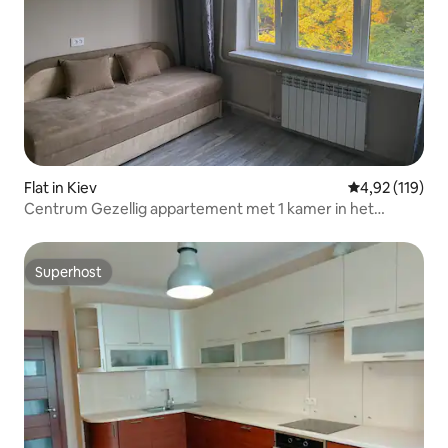
Flat in Kiev
Gemiddelde beo
4,92 (119)
Centrum Gezellig appartement met 1 kamer in het
historische Podil
Superhost
Superhost