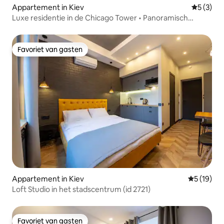
Appartement in Kiev
Gemiddeld
5 (3)
Luxe residentie in de Chicago Tower • Panoramisch
uitzicht
Favoriet van gasten
Favoriet van gasten
Appartement in Kiev
Gemiddelde
5 (19)
Loft Studio in het stadscentrum (id 2721)
Favoriet van gasten