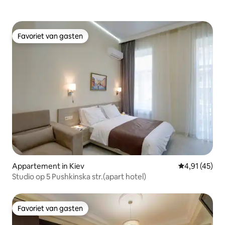
Favoriet van gasten
Favoriet van gasten
Appartement in Kiev
Gemiddelde b
4,91 (45)
Studio op 5 Pushkinska str.(apart hotel)
Favoriet van gasten
Favoriet van gasten