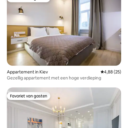
Favoriet van gasten
Appartement in Kiev
Gemiddelde be
4,88 (25)
Gezellig appartement met een hoge verdieping
Favoriet van gasten
Favoriet van gasten