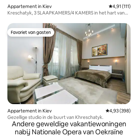
Appartement in Kiev
Gemiddelde be
4,91 (111)
Kreschatyk, 3 SLAAPKAMERS/4 KAMERS in het hart van
Kiev
Favoriet van gasten
Favoriet van gasten
Appartement in Kiev
Gemiddelde beo
4,93 (398)
Gezellige studio in de buurt van Khreschatyk.
Andere geweldige vakantiewoningen
nabij Nationale Opera van Oekraïne