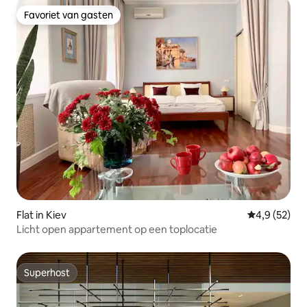
Favoriet van gasten
Favoriet van gasten
Flat in Kiev
Gemiddelde b
4,9 (52)
Licht open appartement op een toplocatie
Superhost
Superhost