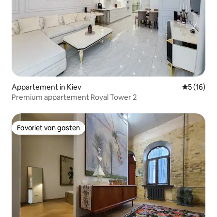
Appartement in Kiev
Gemiddelde
5 (16)
Premium appartement Royal Tower 2
Favoriet van gasten
Favoriet van gasten