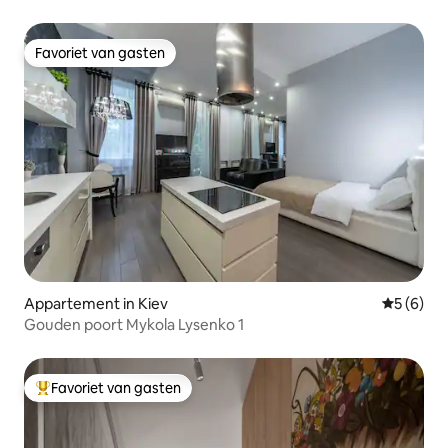
Favoriet van gasten
Favoriet van gasten
Appartement in Kiev
Gemiddeld
5 (6)
Gouden poort Mykola Lysenko 1
Favoriet van gasten
Topfavoriet van gasten