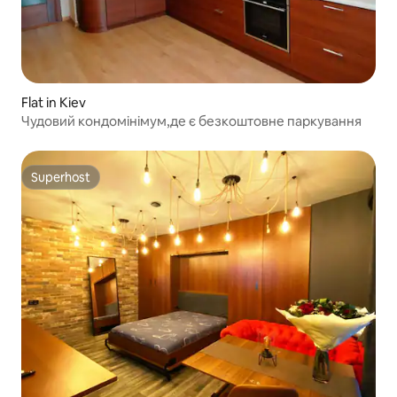
Flat in Kiev
Чудовий кондомінімум,де є безкоштовне паркування
Superhost
Superhost