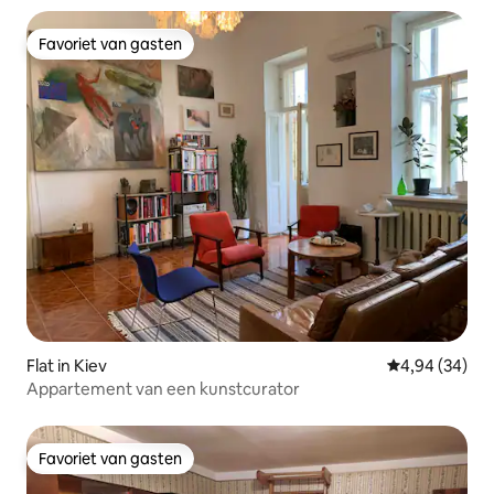
Favoriet van gasten
Favoriet van gasten
Flat in Kiev
Gemiddelde be
4,94 (34)
Appartement van een kunstcurator
Favoriet van gasten
Favoriet van gasten