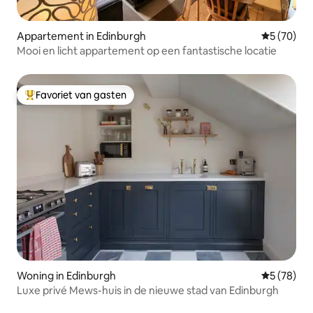
Appartement in Edinburgh
Gemiddelde
5 (70)
Mooi en licht appartement op een fantastische locatie
Favoriet van gasten
Topfavoriet van gasten
Woning in Edinburgh
Gemiddelde
5 (78)
Luxe privé Mews-huis in de nieuwe stad van Edinburgh