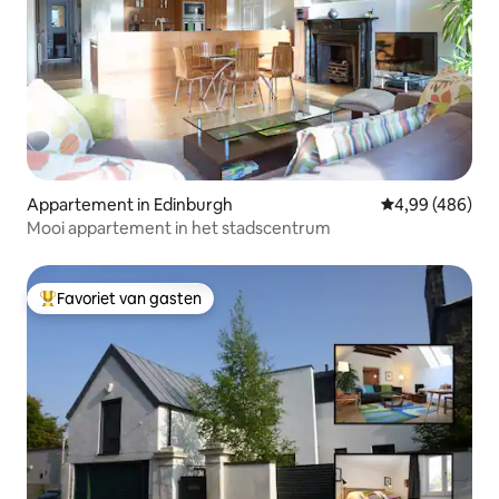
Appartement in Edinburgh
Gemiddelde beo
4,99 (486)
Mooi appartement in het stadscentrum
Favoriet van gasten
Topfavoriet van gasten