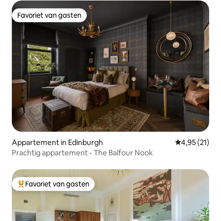
Favoriet van gasten
Favoriet van gasten
Appartement in Edinburgh
Gemiddelde be
4,95 (21)
Prachtig appartement - The Balfour Nook
Favoriet van gasten
Topfavoriet van gasten