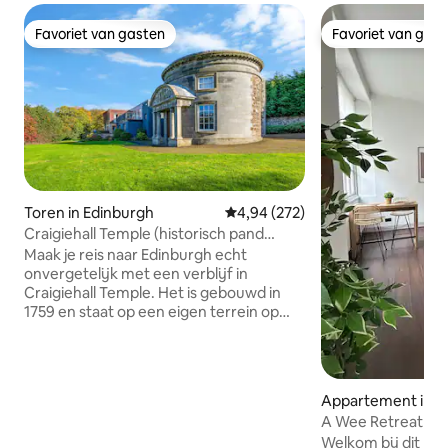
Favoriet van gasten
Favoriet van gas
Favoriet van gasten
Favoriet van gas
Toren in Edinburgh
Gemiddelde beoordeling van 4,9
4,94 (272)
Craigiehall Temple (historisch pand
gebouwd 1759)
Maak je reis naar Edinburgh echt
onvergetelijk met een verblijf in
Craigiehall Temple. Het is gebouwd in
1759 en staat op een eigen terrein op
een voormalig deel van het Craigiehall
Estate. Het is geklasseerd als Grade A
vanwege zijn prachtige portiek met het
wapen van de 1e markies van
Appartement in E
Annandale. Op een plaquette aan de
A Wee Retreat Roy
muur staat een citaat van Horatius:
Welkom bij dit kle
"Dum Iicet in rebus jucundis vive