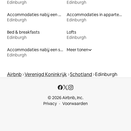
Edinburgh
Edinburgh
Accommodaties nabij een meer
Accommodaties in appartementen met diensten
Edinburgh
Edinburgh
Bed & breakfasts
Lofts
Edinburgh
Edinburgh
Accommodaties nabij een strand
Meer tonen
Edinburgh
Airbnb
Verenigd Koninkrijk
Schotland
Edinburgh
© 2026 Airbnb, Inc.
Privacy
Voorwaarden