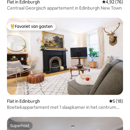
Flat in Edinburgh
Gemiddelde be
4,92 (76)
Centraal Georgisch appartement in Edinburgh New Town
Favoriet van gasten
Topfavoriet van gasten
Flat in Edinburgh
Gemiddelde
5 (18)
Boetiekappartement met 1 slaapkamer in het centrum
van Edinburgh
Superhost
Superhost