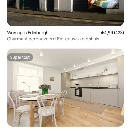
Woning in Edinburgh
Gemiddelde beo
4,99 (423)
Charmant gerenoveerd 19e-eeuws koetshuis
Superhost
Superhost