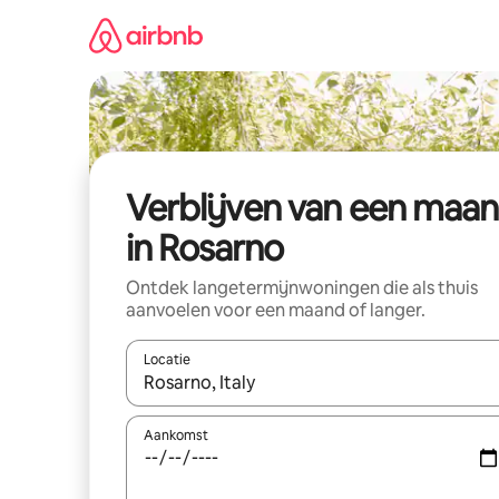
Ga
direct
naar
inhoud
Verblijven van een maa
in Rosarno
Ontdek langetermijnwoningen die als thuis
aanvoelen voor een maand of langer.
Locatie
Wanneer er resultaten beschikbaar zijn, maak je 
Aankomst