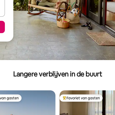
Langere verblijven in de buurt
 van gasten
Favoriet van gasten
 van gasten
Topfavoriet van gasten