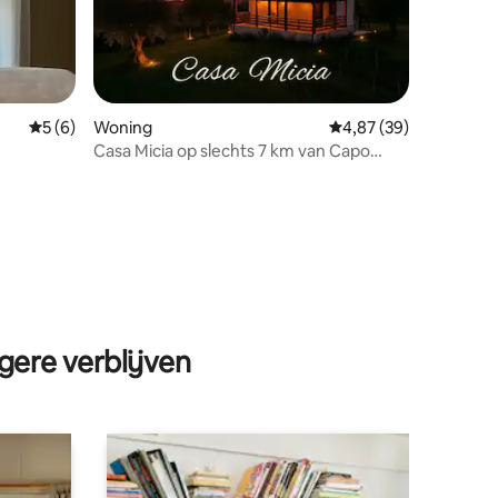
Gemiddelde beoordeling van 5 op 5, 6 recensies
5 (6)
Woning
Gemiddelde beoordelin
4,87 (39)
Casa Micia op slechts 7 km van Capo
Vaticano en Tropea
ecensies
gere verblijven