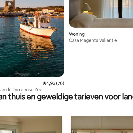
Woning
Casa Magenta Vakantie
g van 4,95 op 5, 22 recensies
Gemiddelde beoordeling van 4,93 op 5, 70 r
4,93 (70)
aan de Tyrreense Zee
n thuis en geweldige tarieven voor lan