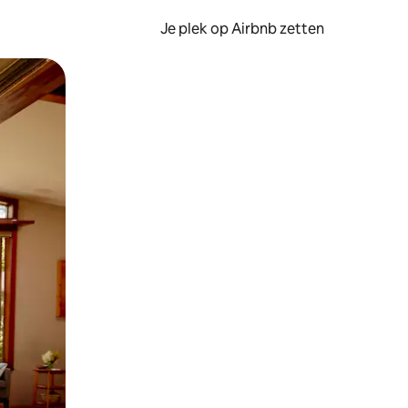
Je plek op Airbnb zetten
en of swipen.