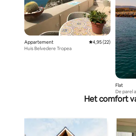
Appartement
Gemiddelde beoordelin
4,95 (22)
Huis Belvedere Tropea
Flat
De parel 
Het comfort va