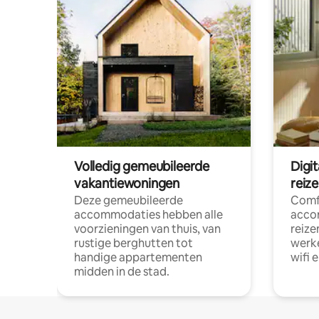
Volledig gemeubileerde
Digi
vakantiewoningen
reiz
Deze gemeubileerde
Comf
accommodaties hebben alle
acco
voorzieningen van thuis, van
reize
rustige berghutten tot
werke
handige appartementen
wifi 
midden in de stad.