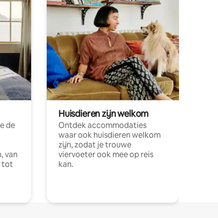
Huisdieren zijn welkom
e de
Ontdek accommodaties
waar ook huisdieren welkom
zijn, zodat je trouwe
, van
viervoeter ook mee op reis
 tot
kan.