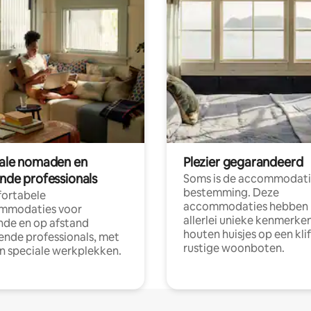
tale nomaden en
Plezier gegarandeerd
ende professionals
Soms is de accommodati
bestemming. Deze
ortabele
accommodaties hebben
mmodaties voor
allerlei unieke kenmerken
nde en op afstand
houten huisjes op een klif
nde professionals, met
rustige woonboten.
en speciale werkplekken.