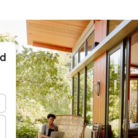
nd
een keuze met je de pijltjestoetsen omhoog en omlaag, óf door te tikk